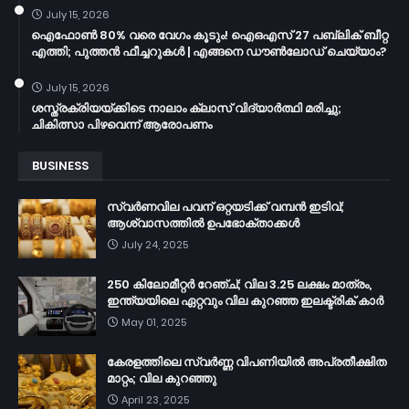
July 15, 2026
ഐഫോൺ 80% വരെ വേഗം കൂടും! ഐഒഎസ് 27 പബ്ലിക് ബീറ്റ
എത്തി; പുത്തൻ ഫീച്ചറുകൾ | എങ്ങനെ ഡൗൺലോഡ് ചെയ്യാം?
July 15, 2026
ശസ്ത്രക്രിയയ്ക്കിടെ നാലാം ക്ലാസ് വിദ്യാർത്ഥി മരിച്ചു;
ചികിത്സാ പിഴവെന്ന് ആരോപണം
BUSINESS
സ്വർണവില പവന് ഒറ്റയടിക്ക് വമ്പൻ ഇടിവ്;
ആശ്വാസത്തിൽ ഉപഭോക്താക്കൾ
July 24, 2025
250 കിലോമീറ്റർ റേഞ്ച്; വില 3.25 ലക്ഷം മാത്രം,
ഇന്ത്യയിലെ ഏറ്റവും വില കുറഞ്ഞ ഇലക്ട്രിക് കാർ
May 01, 2025
കേരളത്തിലെ സ്വർണ്ണ വിപണിയിൽ അപ്രതീക്ഷിത
മാറ്റം; വില കുറഞ്ഞു
April 23, 2025