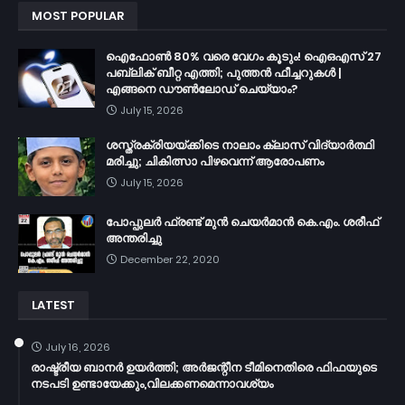
MOST POPULAR
ഐഫോൺ 80% വരെ വേഗം കൂടും! ഐഒഎസ് 27
പബ്ലിക് ബീറ്റ എത്തി; പുത്തൻ ഫീച്ചറുകൾ |
എങ്ങനെ ഡൗൺലോഡ് ചെയ്യാം?
July 15, 2026
ശസ്ത്രക്രിയയ്ക്കിടെ നാലാം ക്ലാസ് വിദ്യാർത്ഥി
മരിച്ചു; ചികിത്സാ പിഴവെന്ന് ആരോപണം
July 15, 2026
പോപ്പുലർ ഫ്രണ്ട്​ മുൻ ചെയർമാൻ കെ.എം. ശരീഫ്​
അന്തരിച്ചു
December 22, 2020
LATEST
July 16, 2026
രാഷ്ട്രീയ ബാനർ ഉയർത്തി; അർജന്റീന ടീമിനെതിരെ ഫിഫയുടെ
നടപടി ഉണ്ടായേക്കും,വിലക്കണമെന്നാവശ്യം