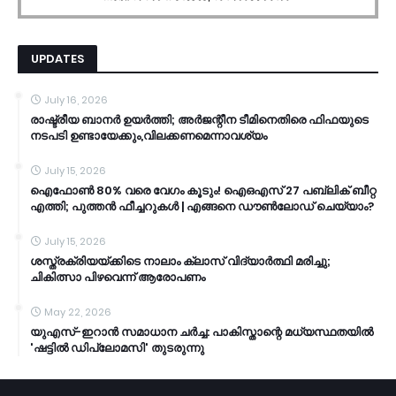
UPDATES
July 16, 2026
രാഷ്ട്രീയ ബാനർ ഉയർത്തി; അർജന്റീന ടീമിനെതിരെ ഫിഫയുടെ
നടപടി ഉണ്ടായേക്കും,വിലക്കണമെന്നാവശ്യം
July 15, 2026
ഐഫോൺ 80% വരെ വേഗം കൂടും! ഐഒഎസ് 27 പബ്ലിക് ബീറ്റ
എത്തി; പുത്തൻ ഫീച്ചറുകൾ | എങ്ങനെ ഡൗൺലോഡ് ചെയ്യാം?
July 15, 2026
ശസ്ത്രക്രിയയ്ക്കിടെ നാലാം ക്ലാസ് വിദ്യാർത്ഥി മരിച്ചു;
ചികിത്സാ പിഴവെന്ന് ആരോപണം
May 22, 2026
യുഎസ്-ഇറാൻ സമാധാന ചർച്ച: പാകിസ്താന്റെ മധ്യസ്ഥതയിൽ
'ഷട്ടിൽ ഡിപ്ലോമസി' തുടരുന്നു