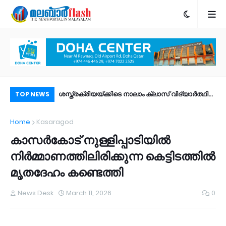
ശസ്ത്രക്രിയയ്ക്കിടെ നാലാം ക്ലാസ് വിദ്യാർത്ഥി
പോപ്പുലർ ഫ്രണ്ട്​ മുൻ ചെയർമാൻ കെ.എം. ശരീഫ്​
രാ
TOP NEWS
മരിച്ചു; ചികിത്സാ പിഴവെന്ന് ആരോപണം
അന്തരിച്ചു
ഫി
Home
Kasaragod
ഉണ
കാസർകോട് നുള്ളിപ്പാടിയിൽ
നിർമ്മാണത്തിലിരിക്കുന്ന കെട്ടിടത്തിൽ
മൃതദേഹം കണ്ടെത്തി
News Desk
March 11, 2026
0