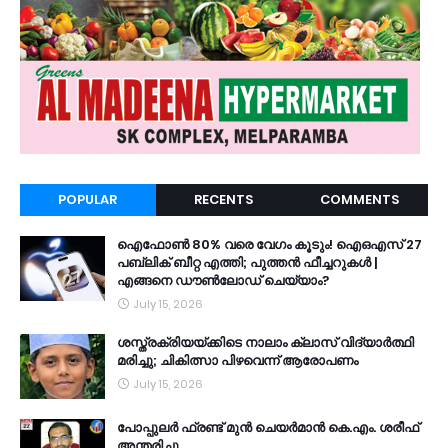
POPULAR
RECENTS
COMMENTS
ഐഫോൺ 80% വരെ വേഗം കൂടും! ഐഒഎസ് 27
പബ്ലിക് ബീറ്റ എത്തി; പുത്തൻ ഫീച്ചറുകൾ |
എങ്ങനെ ഡൗൺലോഡ് ചെയ്യാം?
July 15, 2026
ശസ്ത്രക്രിയയ്ക്കിടെ നാലാം ക്ലാസ് വിദ്യാർത്ഥി
മരിച്ചു; ചികിത്സാ പിഴവെന്ന് ആരോപണം
July 15, 2026
പോപ്പുലർ ഫ്രണ്ട്​ മുൻ ചെയർമാൻ കെ.എം. ശരീഫ്​
അന്തരിച്ചു