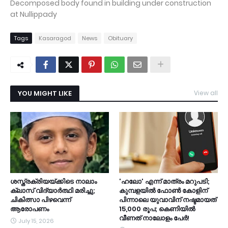
Decomposed body found in building under construction
at Nullippady
Tags
Kasaragod
News
Obituary
YOU MIGHT LIKE
View all
ശസ്ത്രക്രിയയ്ക്കിടെ നാലാം
​'ഹലോ' എന്ന് മാത്രം മറുപടി;
ക്ലാസ് വിദ്യാർത്ഥി മരിച്ചു;
കുമ്പളയിൽ ഫോൺ കോളിന്
ചികിത്സാ പിഴവെന്ന്
പിന്നാലെ യുവാവിന് നഷ്ടമായത്
ആരോപണം
15,000 രൂപ; കെണിയിൽ
വീണത് നാലോളം പേർ!
July 15, 2026