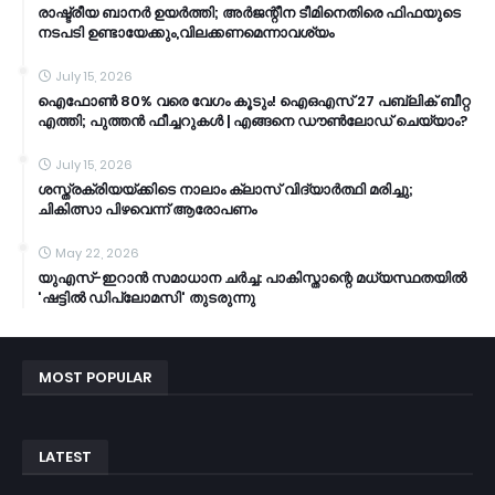
രാഷ്ട്രീയ ബാനർ ഉയർത്തി; അർജന്റീന ടീമിനെതിരെ ഫിഫയുടെ
നടപടി ഉണ്ടായേക്കും,വിലക്കണമെന്നാവശ്യം
July 15, 2026
ഐഫോൺ 80% വരെ വേഗം കൂടും! ഐഒഎസ് 27 പബ്ലിക് ബീറ്റ
എത്തി; പുത്തൻ ഫീച്ചറുകൾ | എങ്ങനെ ഡൗൺലോഡ് ചെയ്യാം?
July 15, 2026
ശസ്ത്രക്രിയയ്ക്കിടെ നാലാം ക്ലാസ് വിദ്യാർത്ഥി മരിച്ചു;
ചികിത്സാ പിഴവെന്ന് ആരോപണം
May 22, 2026
യുഎസ്-ഇറാൻ സമാധാന ചർച്ച: പാകിസ്താന്റെ മധ്യസ്ഥതയിൽ
'ഷട്ടിൽ ഡിപ്ലോമസി' തുടരുന്നു
MOST POPULAR
LATEST