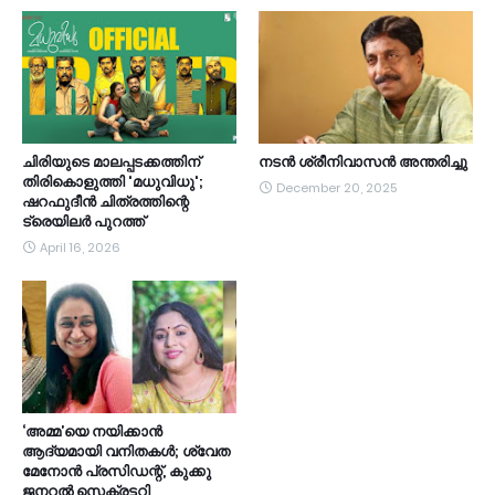
ചിരിയുടെ മാലപ്പടക്കത്തിന്
നടൻ ശ്രീനിവാസൻ അന്തരിച്ചു
തിരികൊളുത്തി 'മധുവിധു';
December 20, 2025
ഷറഫുദീൻ ചിത്രത്തിന്റെ
ട്രെയിലർ പുറത്ത്
April 16, 2026
‘അമ്മ’യെ നയിക്കാൻ
ആദ്യമായി വനിതകൾ; ശ്വേത
മേനോൻ പ്രസിഡന്റ്, കുക്കു
ജനറൽ സെക്രട്ടറി