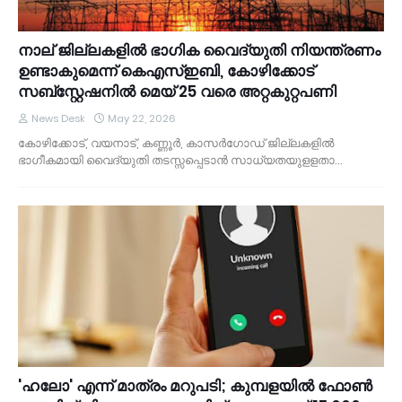
നാല് ജില്ലകളിൽ ഭാഗിക വൈദ്യുതി നിയന്ത്രണം
ഉണ്ടാകുമെന്ന് കെഎസ്ഇബി, കോഴിക്കോട്
സബ്സ്റ്റേഷനിൽ മെയ് 25 വരെ അറ്റകുറ്റപണി
News Desk
May 22, 2026
കോഴിക്കോട്, വയനാട്, കണ്ണൂര്‍, കാസര്‍ഗോഡ് ജില്ലകളില്‍
ഭാഗീകമായി വൈദ്യുതി തടസ്സപ്പെടാന്‍ സാധ്യതയുളളതാ…
​'ഹലോ' എന്ന് മാത്രം മറുപടി; കുമ്പളയിൽ ഫോൺ