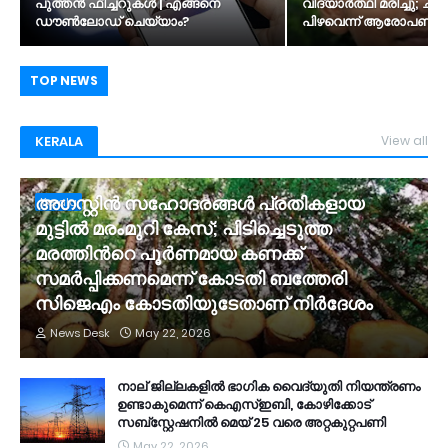
പുത്തൻ ഫീച്ചറുകൾ | എങ്ങനെ
വിദ്യാർത്ഥി മരിച്ചു; ചി
ഡൗൺലോഡ് ചെയ്യാം?
പിഴവെന്ന് ആരോപണം
TOP NEWS
KERALA
View all
അഗസ്റ്റിൻ സഹോദരങ്ങൾ പ്രതികളായ
Kerala
മുട്ടിൽ മരംമുറി കേസ്; പിടിച്ചെടുത്ത
മരത്തിന്‍റെ പൂർണമായ കണക്ക്
സമർപ്പിക്കണമെന്ന് കോടതി ബത്തേരി
സിജെഎം കോടതിയുടേതാണ് നിർദേശം
News Desk
May 22, 2026
നാല് ജില്ലകളിൽ ഭാഗിക വൈദ്യുതി നിയന്ത്രണം
ഉണ്ടാകുമെന്ന് കെഎസ്ഇബി, കോഴിക്കോട്
സബ്സ്റ്റേഷനിൽ മെയ് 25 വരെ അറ്റകുറ്റപണി
May 22, 2026