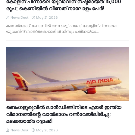
കോളിന് പിന്നാലെ യുവാവിന് നഷ്ടമായത് 15,000
രൂപ; കെണിയിൽ വീണത് നാലോളം പേർ!
News Desk
May 21, 2026
കാസർകോട്: ഫോണിൽ വന്ന ഒരു 'ഹലോ' കോളിന് പിന്നാലെ
യുവാവിന് ബാങ്ക് അക്കൗണ്ടിൽ നിന്നും പതിനയ്യാ…
ബെംഗളൂരുവിൽ ലാൻഡിങ്ങിനിടെ എയർ ഇന്ത്യ
വിമാനത്തിന്റെ വാൽഭാഗം റൺവേയിലിടിച്ചു;
മടക്കയാത്ര റദ്ദാക്കി
News Desk
May 21, 2026