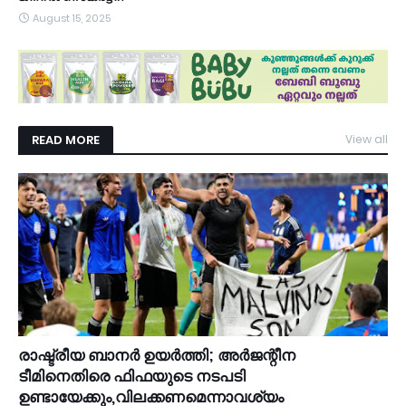
August 15, 2025
READ MORE
View all
രാഷ്ട്രീയ ബാനർ ഉയർത്തി; അർജന്റീന
ടീമിനെതിരെ ഫിഫയുടെ നടപടി
ഉണ്ടായേക്കും,വിലക്കണമെന്നാവശ്യം