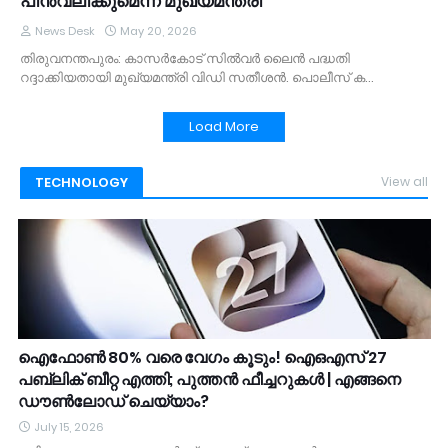
പിൻവലിക്കുമെന്ന് മുഖ്യമന്ത്രി
News Desk
May 20, 2026
തിരുവനന്തപുരം: കാസര്‍കോട് സില്‍വര്‍ ലൈന്‍ പദ്ധതി
റദ്ദാക്കിയതായി മുഖ്യമന്ത്രി വിഡി സതീശന്‍. പൊലീസ് ക…
Load More
TECHNOLOGY
View all
ഐഫോൺ 80% വരെ വേഗം കൂടും! ഐഒഎസ് 27
പബ്ലിക് ബീറ്റ എത്തി; പുത്തൻ ഫീച്ചറുകൾ | എങ്ങനെ
ഡൗൺലോഡ് ചെയ്യാം?
July 15, 2026