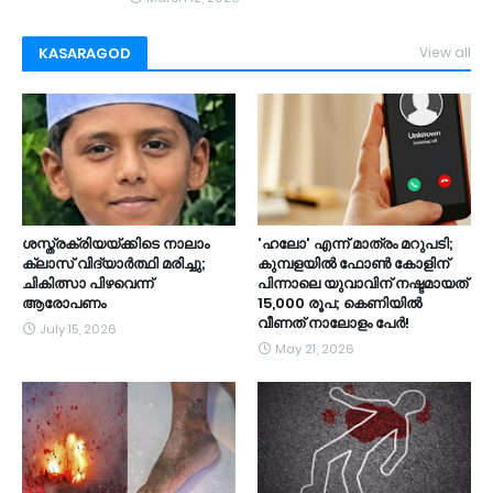
KASARAGOD
View all
ശസ്ത്രക്രിയയ്ക്കിടെ നാലാം
​'ഹലോ' എന്ന് മാത്രം മറുപടി;
ക്ലാസ് വിദ്യാർത്ഥി മരിച്ചു;
കുമ്പളയിൽ ഫോൺ കോളിന്
ചികിത്സാ പിഴവെന്ന്
പിന്നാലെ യുവാവിന് നഷ്ടമായത്
ആരോപണം
15,000 രൂപ; കെണിയിൽ
വീണത് നാലോളം പേർ!
July 15, 2026
May 21, 2026