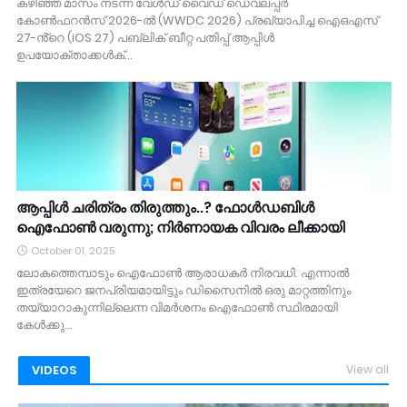
കഴിഞ്ഞ മാസം നടന്ന വേൾഡ് വൈഡ് ഡെവലപ്പർ
കോൺഫറൻസ് 2026-ൽ (WWDC 2026) പ്രഖ്യാപിച്ച ഐഒഎസ്
27-ൻ്റെ (iOS 27) പബ്ലിക് ബീറ്റ പതിപ്പ് ആപ്പിൾ
ഉപയോക്താക്കൾക്…
ആപ്പിൾ ചരിത്രം തിരുത്തും..? ഫോൾഡബിൾ
ഐഫോൺ വരുന്നു; നിർണായക വിവരം ലീക്കായി
October 01, 2025
ലോകത്തെമ്പാടും ഐഫോൺ ആരാധകർ നിരവധി. എന്നാൽ
ഇത്രയേറെ ജനപ്രിയമായിട്ടും ഡിസൈനില്‍ ഒരു മാറ്റത്തിനും
തയ്യാറാകുന്നില്ലെന്ന വിമര്‍ശനം ഐഫോണ്‍ സ്ഥിരമായി
കേൾക്കു…
VIDEOS
View all