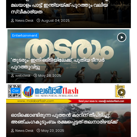
മലയാളം പാട്ട്; ഇന്ത്യയ്ക്ക് പുറത്തും വലിയ
സ്വീകാര്യത
News Desk
August 04, 2025
Entertainment
'തുടരും' ഇനി ഒടിടിയിലേക്ക്, പുതിയ ടീസര്‍
പുറത്തുവിട്ടു
webdesk
May 28, 2025
Car
ഓടിക്കൊണ്ടിരുന്ന പുത്തന്‍ കാറിന് തീപിടിച്ചു;
അഞ്ചംഗകുടുംബം രക്ഷപ്പെട്ടത് തലനാരിഴയ്ക്ക്
News Desk
May 23, 2025