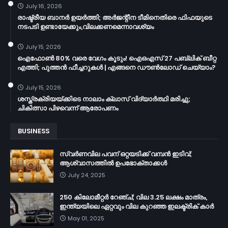
July 16, 2026
രാഷ്ട്രീയ ബാനർ ഉയർത്തി; അർജന്റീന ടീമിനെതിരെ ഫിഫയുടെ
നടപടി ഉണ്ടായേക്കും,വിലക്കണമെന്നാവശ്യം
July 15, 2026
ഐഫോൺ 80% വരെ വേഗം കൂടും! ഐഒഎസ് 27 പബ്ലിക് ബീറ്റ
എത്തി; പുത്തൻ ഫീച്ചറുകൾ | എങ്ങനെ ഡൗൺലോഡ് ചെയ്യാം?
July 15, 2026
ശസ്ത്രക്രിയയ്ക്കിടെ നാലാം ക്ലാസ് വിദ്യാർത്ഥി മരിച്ചു;
ചികിത്സാ പിഴവെന്ന് ആരോപണം
BUSINESS
സ്വർണവില പവന് ഒറ്റയടിക്ക് വമ്പൻ ഇടിവ്;
ആശ്വാസത്തിൽ ഉപഭോക്താക്കൾ
July 24, 2025
250 കിലോമീറ്റർ റേഞ്ച്; വില 3.25 ലക്ഷം മാത്രം,
ഇന്ത്യയിലെ ഏറ്റവും വില കുറഞ്ഞ ഇലക്ട്രിക് കാർ
May 01, 2025