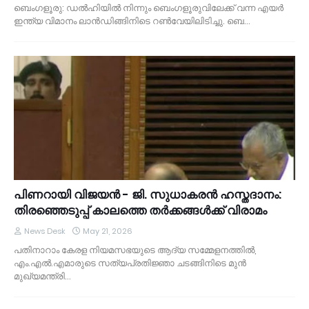
ബെംഗളൂരു: ഡൽഹിയിൽ നിന്നും ബെംഗളൂരുവിലേക്ക് വന്ന എയർ
ഇന്ത്യ വിമാനം ലാൻഡിങ്ങിനിടെ റൺവേയിലിടിച്ചു. ബെ…
പിണറായി വിജയൻ - ജി. സുധാകരൻ ഹസ്തദാനം:
തിരഞ്ഞെടുപ്പ് കാലത്തെ തർക്കങ്ങൾക്ക് വിരാമം
News Desk
May 21, 2026
പതിനാറാം കേരള നിയമസഭയുടെ ആദ്യ സമ്മേളനത്തിൽ,
എം.എൽ.എമാരുടെ സത്യപ്രതിജ്ഞാ ചടങ്ങിനിടെ മുൻ
മുഖ്യമന്ത്രി…