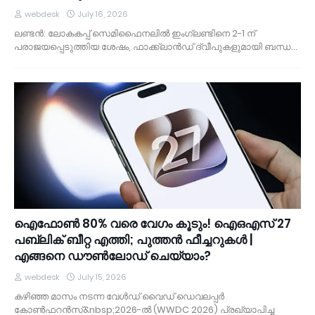
webdesk
July 16, 2026
ലണ്ടൻ: ലോകകപ്പ് സെമിഫൈനലിൽ ഇംഗ്ലണ്ടിനെ 2-1 ന്
പരാജയപ്പെടുത്തിയ ശേഷം, ഫാക്ക്ലാൻഡ് ദ്വീപുകളുമായി ബന്ധ…
ഐഫോൺ 80% വരെ വേഗം കൂടും! ഐഒഎസ് 27
പബ്ലിക് ബീറ്റ എത്തി; പുത്തൻ ഫീച്ചറുകൾ |
എങ്ങനെ ഡൗൺലോഡ് ചെയ്യാം?
webdesk
July 15, 2026
കഴിഞ്ഞ മാസം നടന്ന വേൾഡ് വൈഡ് ഡെവലപ്പർ
കോൺഫറൻസ്&nbsp;2026-ൽ (WWDC 2026) പ്രഖ്യാപിച്ച