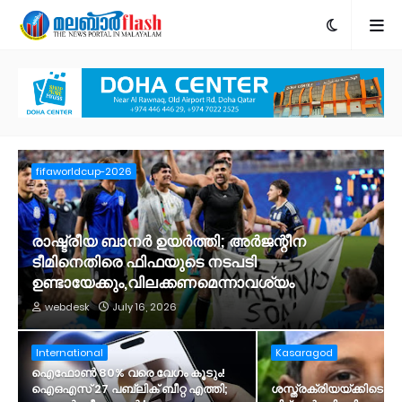
fifaworldcup-2026
രാഷ്ട്രീയ ബാനർ ഉയർത്തി; അർജന്റീന
ടീമിനെതിരെ ഫിഫയുടെ നടപടി
ഉണ്ടായേക്കും,വിലക്കണമെന്നാവശ്യം
webdesk
July 16, 2026
International
Kasaragod
ഐഫോൺ 80% വരെ വേഗം കൂടും!
ഐഒഎസ് 27 പബ്ലിക് ബീറ്റ എത്തി;
ശസ്ത്രക്രിയയ്ക്കിടെ ന