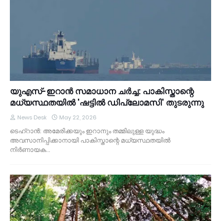
യുഎസ്-ഇറാൻ സമാധാന ചർച്ച: പാകിസ്താന്റെ
മധ്യസ്ഥതയിൽ 'ഷട്ടിൽ ഡിപ്ലോമസി' തുടരുന്നു
News Desk
May 22, 2026
ടെഹ്‌റാൻ: അമേരിക്കയും ഇറാനും തമ്മിലുള്ള യുദ്ധം
അവസാനിപ്പിക്കാനായി പാകിസ്താന്റെ മധ്യസ്ഥതയിൽ
നിർണായക…