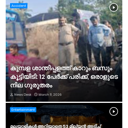
Accident
കുമ്പള ശാന്തിപ്പളത്ത് കാറും ബസും
കൂട്ടിയിടി: 12 പേർക്ക് പരിക്ക്, ഒരാളുടെ
നില ഗുരുതരം
News Desk
March 11, 2026
Entertainment
മലയാളികൾ അറിയാതെ 53 മില്യൻ അടിച്ച്