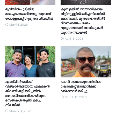
മുറിയില്‍ പൂട്ടിയിട്ട്
കുമ്പളയിൽ വയോധികയെ
മാലപ്പടക്കമെറിഞ്ഞു; യുവാവ്
വീട്ടിനുള്ളിൽ മരിച്ച നിലയിൽ
പൊള്ളലേറ്റ് ഗുരുതര നിലയില്‍
കണ്ടെത്തി; മൃതദേഹത്തിന് 5
ദിവസത്തെ പഴക്കം,
May 14, 2026
ദുരൂഹതയേറി വാതിലുകൾ
തുറന്ന നിലയിൽ
April 16, 2026
എഞ്ചിനീയറിംഗ്
ഫാൻ നന്നാക്കുന്നതിനിടെ
വിദ്യാര്‍ത്ഥിയായ ഏകമകന്‍
ഷോക്കേറ്റ് ഓട്ടോറിക്ഷാ
തീവണ്ടി തട്ടി മരിച്ചതില്‍
ഡ്രൈവർ മരിച്ചു
മനോവിഷമത്തിലായിരുന്ന
March 12, 2026
ദമ്പതികള്‍ തൂങ്ങി മരിച്ച
നിലയില്‍
March 14, 2026