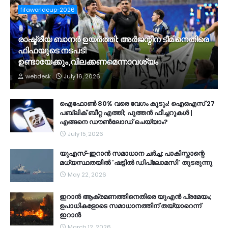
fifaworldcup-2026
രാഷ്ട്രീയ ബാനർ ഉയർത്തി; അർജന്റീന ടീമിനെതിരെ
ഫിഫയുടെ നടപടി
ഉണ്ടായേക്കും,വിലക്കണമെന്നാവശ്യം
webdesk
July 16, 2026
ഐഫോൺ 80% വരെ വേഗം കൂടും! ഐഒഎസ് 27
പബ്ലിക് ബീറ്റ എത്തി; പുത്തൻ ഫീച്ചറുകൾ |
എങ്ങനെ ഡൗൺലോഡ് ചെയ്യാം?
July 15, 2026
യുഎസ്-ഇറാൻ സമാധാന ചർച്ച: പാകിസ്താന്റെ
മധ്യസ്ഥതയിൽ 'ഷട്ടിൽ ഡിപ്ലോമസി' തുടരുന്നു
May 22, 2026
ഇറാൻ ആക്രമണത്തിനെതിരെ യുഎൻ പ്രമേയം;
ഉപാധികളോടെ സമാധാനത്തിന് തയ്യാറെന്ന്
ഇറാൻ
March 12, 2026