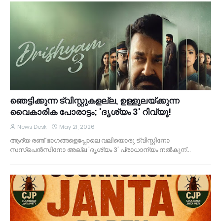
ഞെട്ടിക്കുന്ന ട്വിസ്റ്റുകളല്ല, ഉള്ളുലയ്ക്കുന്ന
വൈകാരിക പോരാട്ടം; 'ദൃശ്യം 3' റിവ്യൂ!
News Desk
May 21, 2026
ആദ്യ രണ്ട് ഭാഗങ്ങളെപ്പോലെ വലിയൊരു ട്വിസ്റ്റിനോ
സസ്പെൻസിനോ അല്ല 'ദൃശ്യം 3' പ്രാധാന്യം നൽകുന്…