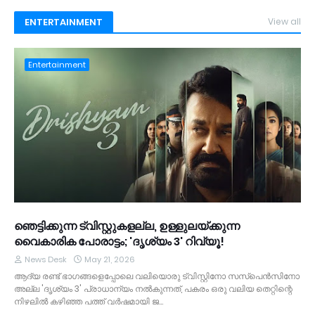
ENTERTAINMENT
View all
Entertainment
ഞെട്ടിക്കുന്ന ട്വിസ്റ്റുകളല്ല, ഉള്ളുലയ്ക്കുന്ന
വൈകാരിക പോരാട്ടം; 'ദൃശ്യം 3' റിവ്യൂ!
News Desk
May 21, 2026
ആദ്യ രണ്ട് ഭാഗങ്ങളെപ്പോലെ വലിയൊരു ട്വിസ്റ്റിനോ സസ്പെൻസിനോ
അല്ല 'ദൃശ്യം 3' പ്രാധാന്യം നൽകുന്നത്, പകരം ഒരു വലിയ തെറ്റിന്റെ
നിഴലിൽ കഴിഞ്ഞ പത്ത് വർഷമായി ജ…