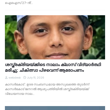
ഐഒഎസ് 27-ൻ്…
ശസ്ത്രക്രിയയ്ക്കിടെ നാലാം ക്ലാസ് വിദ്യാർത്ഥി
മരിച്ചു; ചികിത്സാ പിഴവെന്ന് ആരോപണം
webdesk
July 15, 2026
കാസർകോട് : ഉദര സംബന്ധമായ അസുഖത്തെ തുടർന്ന്
കാസർകോട് ജനറൽ ആശുപത്രിയിൽ ശസ്ത്രക്രിയയ്ക്ക്
വിധേയനായ നാല…