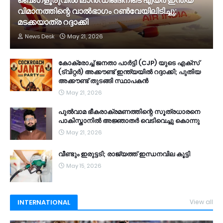
ബെംഗളൂരുവിൽ ലാൻഡിങ്ങിനിടെ എയർ ഇന്ത്യ
വിമാനത്തിന്റെ വാൽഭാഗം റൺവേയിലിടിച്ചു;
മടക്കയാത്ര റദ്ദാക്കി
News Desk
May 21, 2026
കോക്രോച്ച് ജനതാ പാർട്ടി (CJP) യുടെ എക്സ്
(ട്വിറ്റർ) അക്കൗണ്ട് ഇന്ത്യയിൽ റദ്ദാക്കി; പുതിയ
അക്കൗണ്ട് തുടങ്ങി സ്ഥാപകൻ
May 21, 2026
പുൽവാമ ഭീകരാക്രമണത്തിന്റെ സൂത്രധാരനെ
പാകിസ്താനിൽ അജ്ഞാതർ വെടിവെച്ചു കൊന്നു
May 21, 2026
വീണ്ടും ഇരുട്ടടി; രാജ്യത്ത് ഇന്ധനവില കൂട്ടി
May 15, 2026
INTERNATIONAL
View all