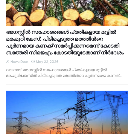
അഗസ്റ്റിൻ സഹോദരങ്ങൾ പ്രതികളായ മുട്ടിൽ
മരംമുറി കേസ്; പിടിച്ചെടുത്ത മരത്തിന്‍റെ
പൂർണമായ കണക്ക് സമർപ്പിക്കണമെന്ന് കോടതി
ബത്തേരി സിജെഎം കോടതിയുടേതാണ് നിർദേശം
News Desk
May 22, 2026
വയനാട്: അഗസ്റ്റിൻ സഹോദരങ്ങൾ പ്രതികളായ മുട്ടിൽ
മരംമുറിക്കേസിൽ പിടിച്ചെടുത്ത മരത്തിന്‍റെ പൂർണമായ കണക്…