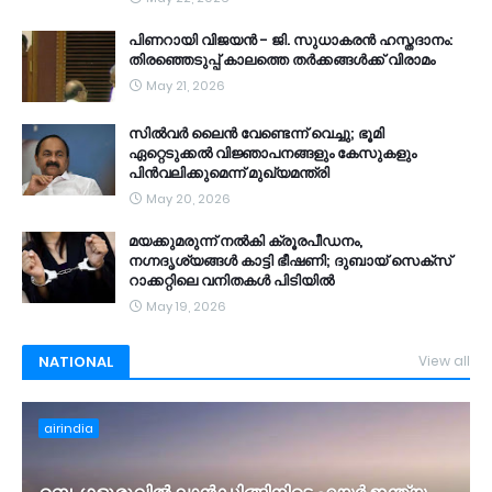
പിണറായി വിജയൻ - ജി. സുധാകരൻ ഹസ്തദാനം:
തിരഞ്ഞെടുപ്പ് കാലത്തെ തർക്കങ്ങൾക്ക് വിരാമം
May 21, 2026
സിൽവർ ലൈൻ വേണ്ടെന്ന് വെച്ചു; ഭൂമി
ഏറ്റെടുക്കൽ വിജ്ഞാപനങ്ങളും കേസുകളും
പിൻവലിക്കുമെന്ന് മുഖ്യമന്ത്രി
May 20, 2026
മയക്കുമരുന്ന് നൽകി ക്രൂരപീഡനം,
നഗ്നദൃശ്യങ്ങൾ കാട്ടി ഭീഷണി; ദുബായ് സെക്സ്
റാക്കറ്റിലെ വനിതകൾ പിടിയിൽ
May 19, 2026
NATIONAL
View all
airindia