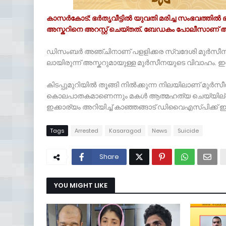
കാസർകോട്: ഭർതൃവീട്ടിൽ യുവതി മരിച്ച സംഭവത്തിൽ ഭ
അസ്കറിനെ അറസ്റ്റ് ചെയ്തത്. ബേഡകം പോലീസാണ് അ
ഡിസംബർ അഞ്ചിനാണ് പളളിക്കര സ്വദേശി മുർസീനയെ ഭ
ലായിരുന്ന് അസ്കറുമായുള്ള മുർസീനയുടെ വിവാഹം. ഇവർക
കിടപ്പുമുറിയിൽ തൂങ്ങി നില്‍ക്കുന്ന നിലയിലാണ് മു
കൊലപാതകമാണെന്നും മകൾ ആത്മഹത്യ ചെയ്യില്ലെന്ന
ഇക്കാര്യം അറിയിച്ച് കാഞ്ഞങ്ങാട് ഡിവൈഎസ്പിക്ക് 
Tags
Arrested
Kasaragod
News
Suicide
Share
YOU MIGHT LIKE