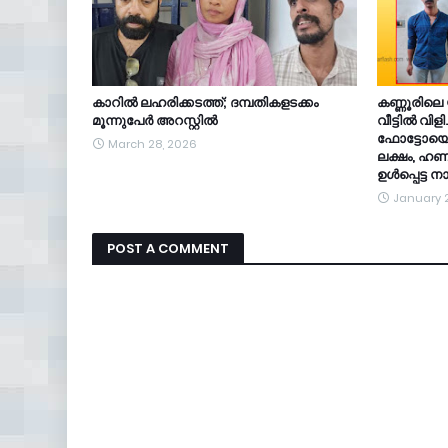
കാറിൽ ലഹരിക്കടത്ത്; ദമ്പതികളടക്കം
കണ്ണൂരിലെ
മൂന്നുപേർ അറസ്റ്റിൽ
വീട്ടിൽ വിളി
ഫോട്ടോയെടു
March 28, 2026
ലക്ഷം, ഹണിട
ഉൾപ്പെട്ട
January 
POST A COMMENT