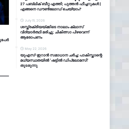
27 പബ്ലിക് ബീറ്റ എത്തി; പുത്തൻ ഫീച്ചറുകൾ |
എങ്ങനെ ഡൗൺലോഡ് ചെയ്യാം?
July 15, 2026
ശസ്ത്രക്രിയയ്ക്കിടെ നാലാം ക്ലാസ്
വിദ്യാർത്ഥി മരിച്ചു; ചികിത്സാ പിഴവെന്ന്
ആരോപണം
ടുപേർ
May 22, 2026
യുഎസ്-ഇറാൻ സമാധാന ചർച്ച: പാകിസ്താന്റെ
മധ്യസ്ഥതയിൽ 'ഷട്ടിൽ ഡിപ്ലോമസി'
തുടരുന്നു