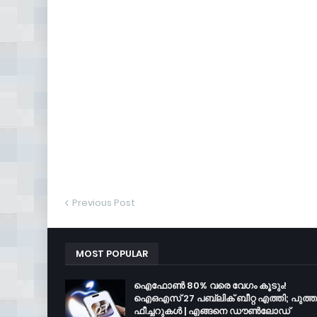
Previous Post
MOST POPULAR
ഐഫോൺ 80% വരെ വേഗം കൂടും!
ഐഒഎസ് 27 പബ്ലിക് ബീറ്റ എത്തി; പുത്
ഫീച്ചറുകൾ | എങ്ങനെ ഡൗൺലോഡ്