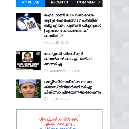
POPULAR
RECENTS
COMMENTS
ഐഫോൺ 80% വരെ വേഗം
കൂടും! ഐഒഎസ് 27 പബ്ലിക്
ബീറ്റ എത്തി; പുത്തൻ ഫീച്ചറുകൾ
| എങ്ങനെ ഡൗൺലോഡ്
ചെയ്യാം?
July 15, 2026
പോപ്പുലർ ഫ്രണ്ട്​ മുൻ
ചെയർമാൻ കെ.എം. ശരീഫ്​
അന്തരിച്ചു
December 22, 2020
ശസ്ത്രക്രിയയ്ക്കിടെ നാലാം
ക്ലാസ് വിദ്യാർത്ഥി മരിച്ചു;
ചികിത്സാ പിഴവെന്ന് ആരോപണം
July 15, 2026