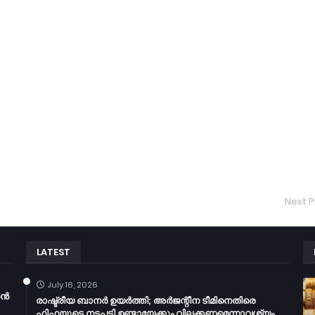
Next P
LATEST
July 16, 2026
തൻ
രാഷ്ട്രീയ ബാനർ ഉയർത്തി; അർജന്റീന ടീമിനെതിരെ
ഫിഫയുടെ നടപടി ഉണ്ടായേക്കും,വിലക്കണമെന്നാവശ്യം