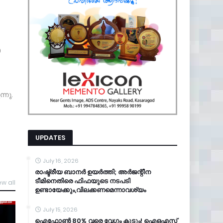
0
്നു.
UPDATES
July 16, 2026
രാഷ്ട്രീയ ബാനർ ഉയർത്തി; അർജന്റീന
ടീമിനെതിരെ ഫിഫയുടെ നടപടി
ew all
ഉണ്ടായേക്കും,വിലക്കണമെന്നാവശ്യം
July 15, 2026
ഐഫോൺ 80% വരെ വേഗം കൂടും! ഐഒഎസ്