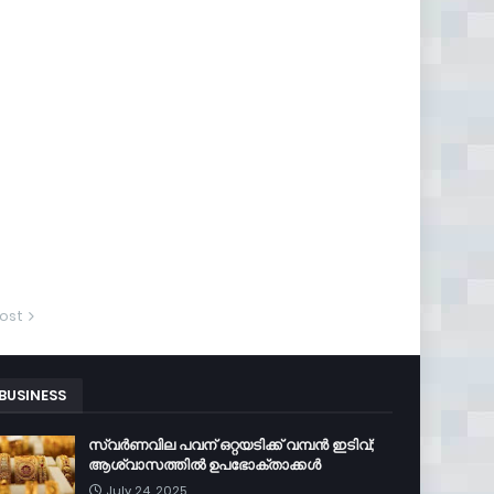
ost
BUSINESS
സ്വർണവില പവന് ഒറ്റയടിക്ക് വമ്പൻ ഇടിവ്;
ആശ്വാസത്തിൽ ഉപഭോക്താക്കൾ
July 24, 2025