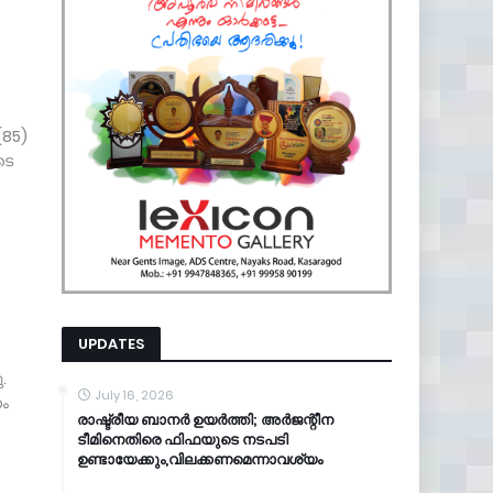
(85)
ടെ
UPDATES
.
July 16, 2026
ഹം
രാഷ്ട്രീയ ബാനർ ഉയർത്തി; അർജന്റീന
ടീമിനെതിരെ ഫിഫയുടെ നടപടി
ഉണ്ടായേക്കും,വിലക്കണമെന്നാവശ്യം