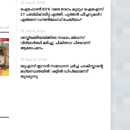
July 15, 2026
ഐഫോൺ 80% വരെ വേഗം കൂടും! ഐഒഎസ്
27 പബ്ലിക് ബീറ്റ എത്തി; പുത്തൻ ഫീച്ചറുകൾ |
എങ്ങനെ ഡൗൺലോഡ് ചെയ്യാം?
ew all
July 15, 2026
ശസ്ത്രക്രിയയ്ക്കിടെ നാലാം ക്ലാസ്
വിദ്യാർത്ഥി മരിച്ചു; ചികിത്സാ പിഴവെന്ന്
ആരോപണം
May 22, 2026
യുഎസ്-ഇറാൻ സമാധാന ചർച്ച: പാകിസ്താന്റെ
മധ്യസ്ഥതയിൽ 'ഷട്ടിൽ ഡിപ്ലോമസി'
തുടരുന്നു