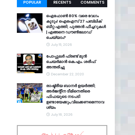
POPULAR
RECENTS
COMMENTS
ഐഫോൺ 80% വരെ വേഗം
കൂടും! ഐഒഎസ് 27 പബ്ലിക്
ബീറ്റ എത്തി; പുത്തൻ ഫീച്ചറുകൾ
| എങ്ങനെ ഡൗൺലോഡ്
ചെയ്യാം?
July 15, 2026
പോപ്പുലർ ഫ്രണ്ട്​ മുൻ
ചെയർമാൻ കെ.എം. ശരീഫ്​
അന്തരിച്ചു
December 22, 2020
രാഷ്ട്രീയ ബാനർ ഉയർത്തി;
അർജന്റീന ടീമിനെതിരെ
ഫിഫയുടെ നടപടി
ഉണ്ടായേക്കും,വിലക്കണമെന്നാവ
ശ്യം
July 16, 2026