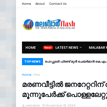
Home
About
Contact Us
HOME
LATEST NEWS
MALABAR 
പോപ്പുലർ ഫ്രണ്ട്​ മുൻ ചെയർമാൻ കെ.എം. ശ
TOP NEWS
Home
Fire
മരണവീട്ടിൽ ജനറേറ്ററിന് തീ
മൂന്നുപേർക്ക് പൊള്ളലേറ്റ
webdesk
November 16, 2024