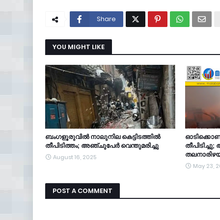
Share
YOU MIGHT LIKE
ബംഗളൂരുവിൽ നാലുനില കെട്ടിടത്തിൽ
ഓടിക്കൊണ്ട
തീപിടിത്തം; അഞ്ചുപേർ വെന്തുമരിച്ചു
തീപിടിച്ചു
തലനാരിഴയ്ക
August 16, 2025
May 23, 
POST A COMMENT