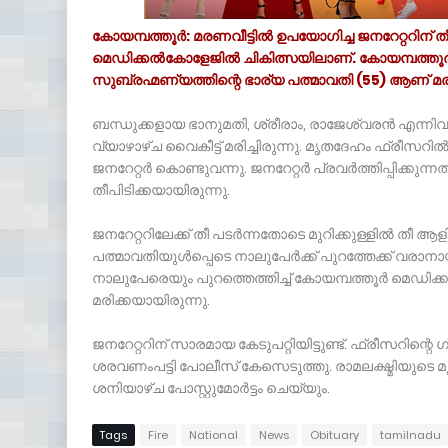
കോയമ്പത്തൂർ: മരണവീട്ടിൽ ഉപയോഗിച്ച ജനറേറ്ററിന് തീപിടി
മെഡിക്കൽകോളേജിൽ ചികിത്സയിലാണ്. കോയമ്പത്ത
സുബ്രഹ്മണ്യത്തിന്റെ ഭാര്യ പത്മാവതി (55) ആണ് മ
ബന്ധുക്കളായ ഭാനുമതി, ശ്രീരാം, രാജേശ്വരൻ എന്നിവർക
വ്യാഴാഴ്ച വൈകീട്ട് മരിച്ചിരുന്നു. മൃതദേഹം ഫ്രീസ
ജനറേറ്റർ കൊണ്ടുവന്നു. ജനറേറ്റർ പ്രവർത്തിപ്പിക്കുന്
തീപിടിക്കയായിരുന്നു.
ജനറേറ്ററിലേക്ക് തീ പടർന്നതോടെ മുറിക്കുള്ളിൽ തീ ആ
പത്മാവതിയുൾപ്പെടെ നാലുപേർക്ക് പുറത്തേക്ക് വരാനായില
നാലുപേരെയും പുറത്തെത്തിച്ച് കോയമ്പത്തൂർ മെഡിക്
മരിക്കയായിരുന്നു.
ജനറേറ്ററിന് സാരമായ കേടുപറ്റിയിട്ടുണ്ട്. ഫ്രീസറിന്റെ
ശരവണംപട്ടി പോലീസ് കേസെടുത്തു. രാമലക്ഷ്മിയുടെ മ
ശനിയാഴ്ച പോസ്റ്റുമോർട്ടം ചെയ്യും.
Tags
Fire
National
News
Obituary
tamilnadu