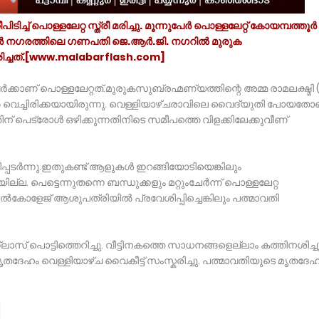
ച്ച് പൊള്ളലേറ്റ സ്ത്രീ മരിച്ചു. മൂന്നുപേർ പൊള്ളലേറ്റ് കോയമ്പത്തൂർ
ൂർ നഗരത്തിലെ ഗണപതി ജെ.ആർ.ജി. നഗറിൽ മുരുക
രിച്ചത്.[www.malabarflash.com]
്കാണ് പൊള്ളലേറ്റത്.മുരുകസുബ്രഹ്മണ്യത്തിന്റെ അമ്മ രാമലക്ഷ്മി 
റിൽ വെച്ചിരിക്കയായിരുന്നു. വെള്ളിയാഴ്ചരാവിലെ വൈദ്യുതി പോയതോ
നതിന് പെട്രോൾ ഒഴിക്കുന്നതിനിടെ സമീപത്തെ വിളക്കിലേക്കുവീണ്
ളിപ്പടർന്നു.ഇതുകണ്ട് ആളുകൾ ഇറങ്ങിയോടിയെങ്കിലും
്ല. പെട്ടെന്നുതന്നെ ബന്ധുക്കളും മറ്റുംചേർന്ന് പൊള്ളലേറ്റ
കൽകോളേജ് ആശുപത്രിയിൽ പ്രവേശിപ്പിച്ചെങ്കിലും പത്മാവതി
 ഗ്ലാസ് പൊട്ടിത്തെറിച്ചു. വീട്ടിനകത്തെ സാധനങ്ങളെല്ലാം കത്തിനശിച്ചു
ൃതദേഹം വെള്ളിയാഴ്ച വൈകീട്ട് സംസ്കരിച്ചു. പത്മാവതിയുടെ മൃതദേ