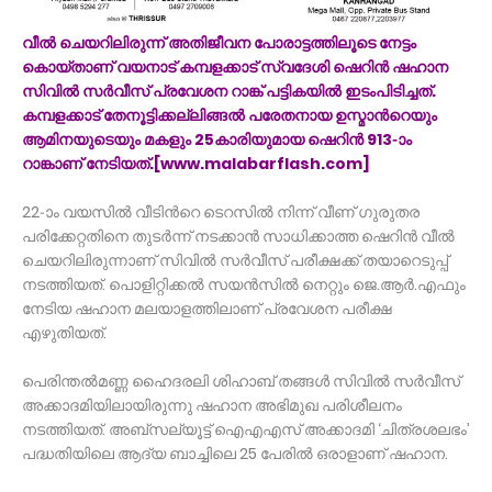
വീൽ ചെയറിലിരുന്ന് അതിജീവന പോരാട്ടത്തിലൂടെ നേട്ടം
കൊയ്താണ് വയനാട് കമ്പളക്കാട് സ്വദേശി ഷെറിൻ ഷഹാന
സിവിൽ സർവീസ് പ്രവേശന റാങ്ക് പട്ടികയിൽ ഇടംപിടിച്ചത്.
കമ്പളക്കാട് തേനൂട്ടിക്കല്ലിങ്ങൽ പരേതനായ ഉസ്മാന്‍റെയും
ആമിനയുടെയും മകളും 25കാരിയുമായ ഷെറിൻ 913-ാം
റാങ്കാണ് നേടിയത്.[www.malabarflash.com]
22-ാം വയസിൽ വീടിന്‍റെ ടെറസിൽ നിന്ന് വീണ് ഗുരുതര
പരിക്കേറ്റതിനെ തുടർന്ന് നടക്കാൻ സാധിക്കാത്ത ഷെറിൻ വീൽ
ചെയറിലിരുന്നാണ് സിവിൽ സർവീസ് പരീക്ഷക്ക് തയാറെടുപ്പ്
നടത്തിയത്. പൊളിറ്റിക്കൽ സയൻസിൽ നെറ്റും ജെ.ആർ.എഫും
നേടിയ ഷഹാന മലയാളത്തിലാണ് പ്രവേശന പരീക്ഷ
എഴുതിയത്.
പെരിന്തല്‍മണ്ണ ഹൈദരലി ശിഹാബ് തങ്ങള്‍ സിവില്‍ സര്‍വീസ്
അക്കാദമിയിലായിരുന്നു ഷഹാന അഭിമുഖ പരിശീലനം
നടത്തിയത്. അബ്സല്യൂട്ട് ഐഎഎസ് അക്കാദമി ‘ചിത്രശലഭം’
പദ്ധതിയിലെ ആദ്യ ബാച്ചിലെ 25 പേരിൽ ഒരാളാണ് ഷഹാന.