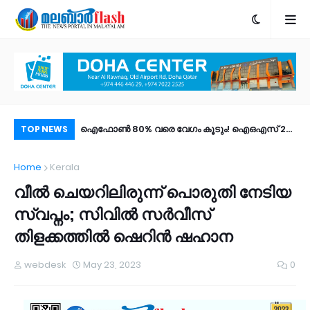
; കുമ്പളയിൽ ഫോൺ
ഐഫോൺ 80% വരെ വേഗം കൂടും! ഐഒഎസ് 27
ശസ
TOP NEWS
്ടമായത് 15,000
പബ്ലിക് ബീറ്റ എത്തി; പുത്തൻ ഫീച്ചറുകൾ |
മര
Home
Kerala
ം പേർ!
എങ്ങനെ ഡൗൺലോഡ് ചെയ്യാം?
വീൽ ചെയറിലിരുന്ന് പൊരുതി നേടിയ
സ്വപ്നം; സിവിൽ സർവീസ്
തിളക്കത്തിൽ ഷെറിൻ ഷഹാന
webdesk
May 23, 2023
0