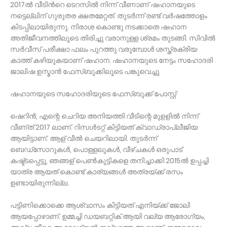
2017ൽ വീടിന്‍റെ ടെറസിൽ നിന്ന് വീണാണ് ഷഹാനയുടെ
നട്ടെല്ലിന് ഗുരുതര ക്ഷതമേറ്റത്. തുടർന്ന് രണ്ട് വർഷത്തോളം
കിടപ്പിലായിരുന്നു. നിരാശ കൊണ്ടു നടക്കാതെ ഷഹാന
അതിജീവനത്തിലൂടെ തിരിച്ചു വരാനുള്ള ശ്രമം തുടങ്ങി. സിവിൽ
സർവീസ് പരീക്ഷാ ഫലം പുറത്തു വരുമ്പോൾ ശസ്ത്രക്രിയ
കാത്ത് കഴിയുകയാണ് ഷഹാന. ഷഹാനയുടെ നേട്ടം സഹോദരി
ജാലിഷ ഉസ്മാൻ ഫേസ്ബുക്കിലൂടെ പങ്കുവെച്ചു.
ഷഹാനയുടെ സഹോദരിയുടെ ഫേസ്ബുക്ക് പോസ്റ്റ്
ഷെറിൻ, എന്റെ ചെറിയ അനിയത്തി വീടിന്റെ മുളളിൽ നിന്ന്
വീണ്ത് 2017 ലാണ്. റിസൾടറ്റ് കിട്ടിയത് ക്വാഡ്രാപ്ലീജിയ
ആയിട്ടാണ്. ആള് വീൽ ചെയറിലായി. തുടർന്ന്
ബെഡ്‌സോറുകൾ, പൊള്ളലുകൾ, വീഴ്ചകൾ ഒരുപാട്
കഷ്ട്ടപ്പെട്ടു, ഞങ്ങള് പെൺകുട്ടികളെ തനിച്ചാക്കി 2015ൽ ഉപ്പച്ചി
യാത്ര ആയത് കൊണ്ട് കാര്യങ്ങൾ അത്രയ്ക്ക് രസം
ഉണ്ടായിരുന്നില്ല.
പട്ടിണിക്കൊക്കെ ആശ്വാസം കിട്ടിയത് എനിയ്ക്ക് ജോലി
ആയപ്പോഴാണ്. ഉമ്മച്ചി ഡയബറ്റിക് ആയി വല്യ ആരോഗ്യം,