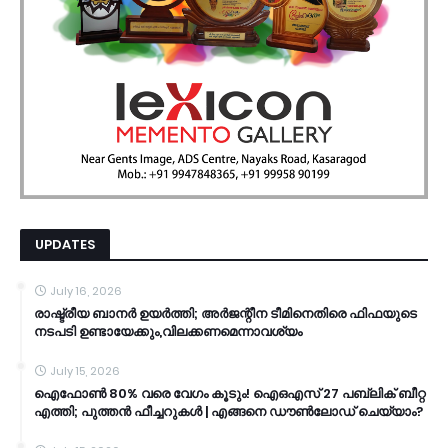
UPDATES
July 16, 2026
രാഷ്ട്രീയ ബാനർ ഉയർത്തി; അർജന്റീന ടീമിനെതിരെ ഫിഫയുടെ
നടപടി ഉണ്ടായേക്കും,വിലക്കണമെന്നാവശ്യം
July 15, 2026
ഐഫോൺ 80% വരെ വേഗം കൂടും! ഐഒഎസ് 27 പബ്ലിക് ബീറ്റ
എത്തി; പുത്തൻ ഫീച്ചറുകൾ | എങ്ങനെ ഡൗൺലോഡ് ചെയ്യാം?