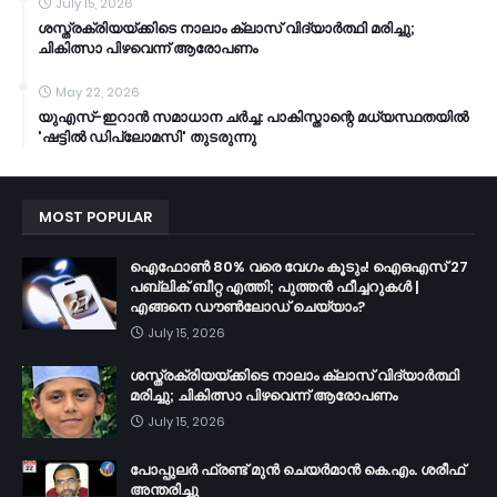
July 15, 2026
ശസ്ത്രക്രിയയ്ക്കിടെ നാലാം ക്ലാസ് വിദ്യാർത്ഥി മരിച്ചു;
ചികിത്സാ പിഴവെന്ന് ആരോപണം
May 22, 2026
യുഎസ്-ഇറാൻ സമാധാന ചർച്ച: പാകിസ്താന്റെ മധ്യസ്ഥതയിൽ
'ഷട്ടിൽ ഡിപ്ലോമസി' തുടരുന്നു
MOST POPULAR
ഐഫോൺ 80% വരെ വേഗം കൂടും! ഐഒഎസ് 27
പബ്ലിക് ബീറ്റ എത്തി; പുത്തൻ ഫീച്ചറുകൾ |
എങ്ങനെ ഡൗൺലോഡ് ചെയ്യാം?
July 15, 2026
ശസ്ത്രക്രിയയ്ക്കിടെ നാലാം ക്ലാസ് വിദ്യാർത്ഥി
മരിച്ചു; ചികിത്സാ പിഴവെന്ന് ആരോപണം
July 15, 2026
പോപ്പുലർ ഫ്രണ്ട്​ മുൻ ചെയർമാൻ കെ.എം. ശരീഫ്​
അന്തരിച്ചു