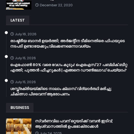
December 22, 2020
LATEST
July 16, 2026
രാഷ്ട്രീയ ബാനർ ഉയർത്തി; അർജന്റീന ടീമിനെതിരെ ഫിഫയുടെ
നടപടി ഉണ്ടായേക്കും,വിലക്കണമെന്നാവശ്യം
July 15, 2026
ഐഫോൺ 80% വരെ വേഗം കൂടും! ഐഒഎസ് 27 പബ്ലിക് ബീറ്റ
എത്തി; പുത്തൻ ഫീച്ചറുകൾ | എങ്ങനെ ഡൗൺലോഡ് ചെയ്യാം?
July 15, 2026
ശസ്ത്രക്രിയയ്ക്കിടെ നാലാം ക്ലാസ് വിദ്യാർത്ഥി മരിച്ചു;
ചികിത്സാ പിഴവെന്ന് ആരോപണം
BUSINESS
സ്വർണവില പവന് ഒറ്റയടിക്ക് വമ്പൻ ഇടിവ്;
ആശ്വാസത്തിൽ ഉപഭോക്താക്കൾ
July 24, 2025