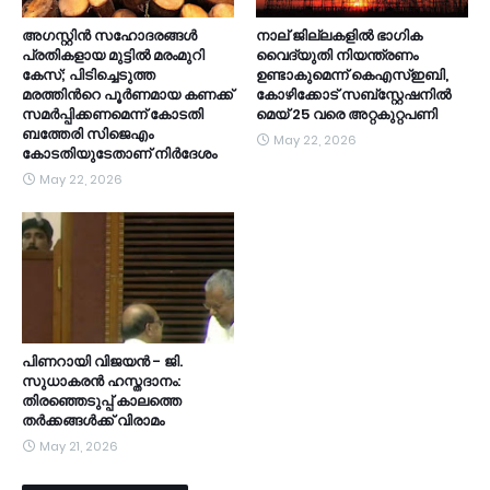
അഗസ്റ്റിൻ സഹോദരങ്ങൾ
നാല് ജില്ലകളിൽ ഭാഗിക
പ്രതികളായ മുട്ടിൽ മരംമുറി
വൈദ്യുതി നിയന്ത്രണം
കേസ്; പിടിച്ചെടുത്ത
ഉണ്ടാകുമെന്ന് കെഎസ്ഇബി,
മരത്തിന്‍റെ പൂർണമായ കണക്ക്
കോഴിക്കോട് സബ്സ്റ്റേഷനിൽ
സമർപ്പിക്കണമെന്ന് കോടതി
മെയ് 25 വരെ അറ്റകുറ്റപണി
ബത്തേരി സിജെഎം
May 22, 2026
കോടതിയുടേതാണ് നിർദേശം
May 22, 2026
പിണറായി വിജയൻ - ജി.
സുധാകരൻ ഹസ്തദാനം:
തിരഞ്ഞെടുപ്പ് കാലത്തെ
തർക്കങ്ങൾക്ക് വിരാമം
May 21, 2026