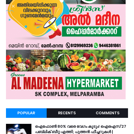
POPULAR
RECENTS
COMMENTS
ഐഫോൺ 80% വരെ വേഗം കൂടും! ഐഒഎസ് 27
പബ്ലിക് ബീറ്റ എത്തി; പുത്തൻ ഫീച്ചറുകൾ |