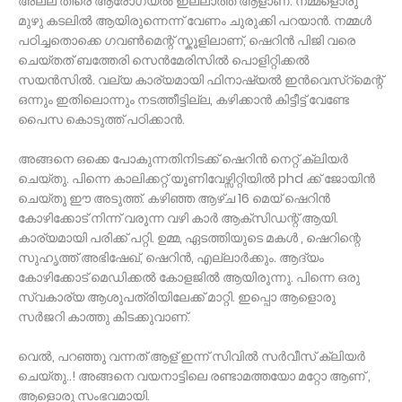
അല്ല തീരെ ആരോഗ്യൽ ഇല്ലാത്ത ആളാണ്. നമ്മളൊരു
മുഴു കടലിൽ ആയിരുന്നെന്ന് വേണം ചുരുക്കി പറയാൻ. നമ്മൾ
പഠിച്ചതൊക്കെ ഗവൺമെന്റ് സ്കൂളിലാണ്, ഷെറിൻ പിജി വരെ
ചെയ്തത് ബത്തേരി സെൻമേരിസിൽ പൊളിറ്റിക്കൽ
സയൻസിൽ. വല്യ കാര്യമായി ഫിനാഷ്യൽ ഇൻവെസ്റ്മെന്റ്
ഒന്നും ഇതിലൊന്നും നടത്തീട്ടില്ല, കഴിക്കാൻ കിട്ടീട്ട് വേണ്ടേ
പൈസ കൊടുത്ത് പഠിക്കാൻ.
അങ്ങനെ ഒക്കെ പോകുന്നതിനിടക്ക് ഷെറിൻ നെറ്റ് ക്ലിയർ
ചെയ്തു. പിന്നെ കാലിക്കറ്റ് യൂണിവേഴ്സിറ്റിയിൽ phd ക്ക് ജോയിൻ
ചെയ്തു ഈ അടുത്ത്. കഴിഞ്ഞ ആഴ്ച 16 മെയ് ഷെറിൻ
കോഴിക്കോട് നിന്ന് വരുന്ന വഴി കാർ ആക്സിഡന്റ് ആയി.
കാര്യമായി പരിക്ക് പറ്റി. ഉമ്മ, ഏടത്തിയുടെ മകൾ , ഷെറിന്റെ
സുഹൃത്ത് അഭിഷേഖ്, ഷെറിൻ, എല്ലാർക്കും. ആദ്യം
കോഴിക്കോട് മെഡിക്കൽ കോളജിൽ ആയിരുന്നു. പിന്നെ ഒരു
സ്വകാര്യ ആശുപത്രിയിലേക്ക് മാറ്റി. ഇപ്പൊ ആളൊരു
സർജറി കാത്തു കിടക്കുവാണ്.
വെൽ, പറഞ്ഞു വന്നത് ആള് ഇന്ന് സിവിൽ സർവീസ് ക്ലിയർ
ചെയ്തു..! അങ്ങനെ വയനാട്ടിലെ രണ്ടാമത്തയോ മറ്റോ ആണ് ,
ആളൊരു സംഭവമായി.