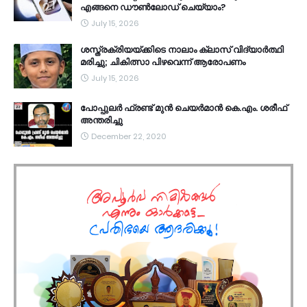
എങ്ങനെ ഡൗൺലോഡ് ചെയ്യാം?
July 15, 2026
ശസ്ത്രക്രിയയ്ക്കിടെ നാലാം ക്ലാസ് വിദ്യാർത്ഥി
മരിച്ചു; ചികിത്സാ പിഴവെന്ന് ആരോപണം
July 15, 2026
പോപ്പുലർ ഫ്രണ്ട്​ മുൻ ചെയർമാൻ കെ.എം. ശരീഫ്​
അന്തരിച്ചു
December 22, 2020