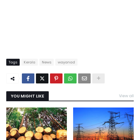
Tags
Kerala
News
wayanad
YOU MIGHT LIKE
View all