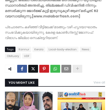
സ്ഥാനാർത്ഥി അന്തരിച്ചു. തില്ലങ്കേരി ഡിവിഷനിൽ നിന്നും
മത്സരിക്കുന്ന ജോർജ്ജ് കുട്ടി ഇരുമ്പുകുഴി ആണ് മരിച്ചത്. 62
വയസായിരുന്നു.[www.malabarflash.com]
പ്രചാരണം കഴിഞ്ഞ് വീട്ടിലേക്ക് മടങ്ങും വഴി ഹൃദയാഘാതം
സംഭവിക്കുകയായിരുന്നു. കേരള കോൺഗ്രസ്സ് ജോസഫ്
വിഭാഗം ജില്ലാ സെക്രട്ടറിയാണ്.
Tags
Kannur
Kerala
Local-body-election
News
Obituary
UDF
YOU MIGHT LIKE
View all