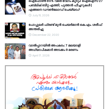
ഐഫോൺ 80% വരെ വേഗം കൂടും! ഐഒഎസ് 27
പബ്ലിക് ബീറ്റ എത്തി; പുത്തൻ ഫീച്ചറുകൾ |
എങ്ങനെ ഡൗൺലോഡ് ചെയ്യാം?
July 15, 2026
പോപ്പുലർ ഫ്രണ്ട്​ മുൻ ചെയർമാൻ കെ.എം. ശരീഫ്​
അന്തരിച്ചു
December 22, 2020
വാൽപ്പാറയിൽ അപകടം: 7 മലയാളി
അധ്യാപികമാർ അടക്കം 9 മരണം
April 17, 2026