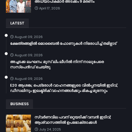
അധ്യാപികമാർ അടക്കം 9 മരണം
April 17, 2026
LATEST
August 09, 2026
ക്ഷേത്രങ്ങളില്‍ മൊബൈല്‍ ഫോണുകള്‍ നിരോധിച്ച് തമിഴ്നാട്
August 09, 2026
അച്ചടക്ക ലംഘനം: മുസ് ലിം ലീഗില്‍ നിന്ന് നാലുപേരെ
സസ്പെന്‍ഡ് ചെയ്തു
August 09, 2026
E20 ആശങ്ക; പെട്രോൾ വാഹനങ്ങളുടെ വിൽപ്പനയിൽ ഇടിവ്,
ഡീസലിനും ഇലക്ട്രിക് വാഹനങ്ങൾക്കും മികച്ച മുന്നേറ്റം
BUSINESS
സ്വർണവില പവന് ഒറ്റയടിക്ക് വമ്പൻ ഇടിവ്;
ആശ്വാസത്തിൽ ഉപഭോക്താക്കൾ
July 24, 2025