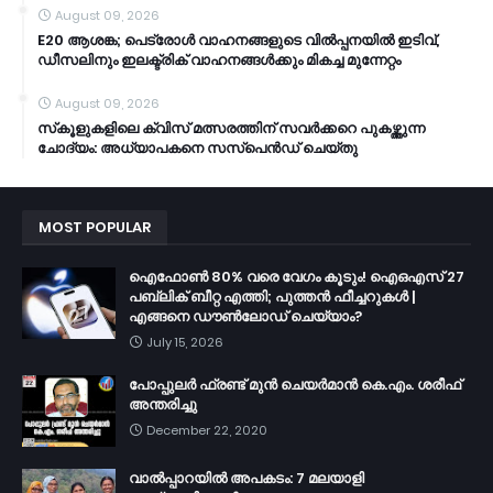
August 09, 2026
E20 ആശങ്ക; പെട്രോൾ വാഹനങ്ങളുടെ വിൽപ്പനയിൽ ഇടിവ്,
ഡീസലിനും ഇലക്ട്രിക് വാഹനങ്ങൾക്കും മികച്ച മുന്നേറ്റം
August 09, 2026
സ്‌കൂളുകളിലെ ക്വിസ് മത്സരത്തിന് സവർക്കറെ പുകഴ്ത്തുന്ന
ചോദ്യം: അധ്യാപകനെ സസ്പെൻഡ് ചെയ്തു
MOST POPULAR
ഐഫോൺ 80% വരെ വേഗം കൂടും! ഐഒഎസ് 27
പബ്ലിക് ബീറ്റ എത്തി; പുത്തൻ ഫീച്ചറുകൾ |
എങ്ങനെ ഡൗൺലോഡ് ചെയ്യാം?
July 15, 2026
പോപ്പുലർ ഫ്രണ്ട്​ മുൻ ചെയർമാൻ കെ.എം. ശരീഫ്​
അന്തരിച്ചു
December 22, 2020
വാൽപ്പാറയിൽ അപകടം: 7 മലയാളി