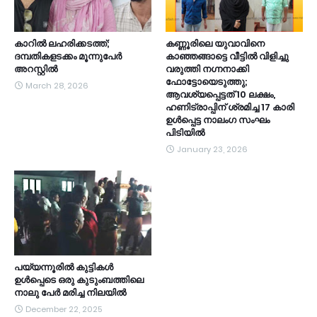
കാറിൽ ലഹരിക്കടത്ത്;
കണ്ണൂരിലെ യുവാവിനെ
ദമ്പതികളടക്കം മൂന്നുപേർ
കാഞ്ഞങ്ങാട്ടെ വീട്ടിൽ വിളിച്ചു
അറസ്റ്റിൽ
വരുത്തി നഗ്നനാക്കി
ഫോട്ടോയെടുത്തു;
March 28, 2026
ആവശ്യപ്പെട്ടത് 10 ലക്ഷം,
ഹണിട്രാപ്പിന് ശ്രമിച്ച 17 കാരി
ഉൾപ്പെട്ട നാലംഗ സംഘം
പിടിയിൽ
January 23, 2026
പയ്യന്നൂരിൽ കുട്ടികൾ
ഉൾപ്പെടെ ഒരു കുടുംബത്തിലെ
നാലു പേർ മരിച്ച നിലയിൽ
December 22, 2025