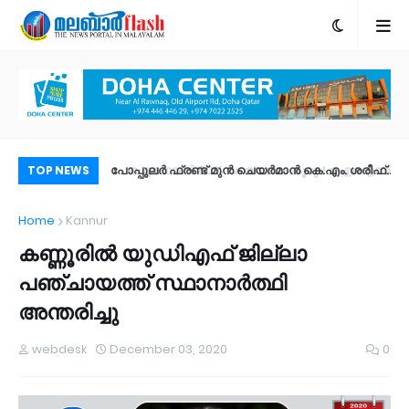
ും! ഐഒഎസ് 27
പോപ്പുലർ ഫ്രണ്ട്​ മുൻ ചെയർമാൻ കെ.എം. ശരീഫ്​
വാ
TOP NEWS
ീച്ചറുകൾ |
അന്തരിച്ചു
അധ
Home
Kannur
ം?
കണ്ണൂരിൽ യുഡിഎഫ് ജില്ലാ
പഞ്ചായത്ത് സ്ഥാനാർത്ഥി
അന്തരിച്ചു
webdesk
December 03, 2020
0