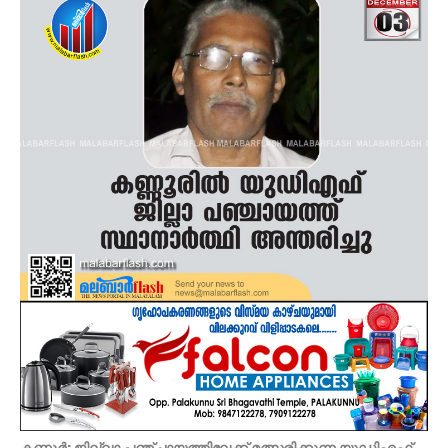
കണ്ണൂർ: ജില്ലാ പഞ്ചായത്തിലേക്ക് മത്സരിക്കുന്ന യുഡിഎഫ്