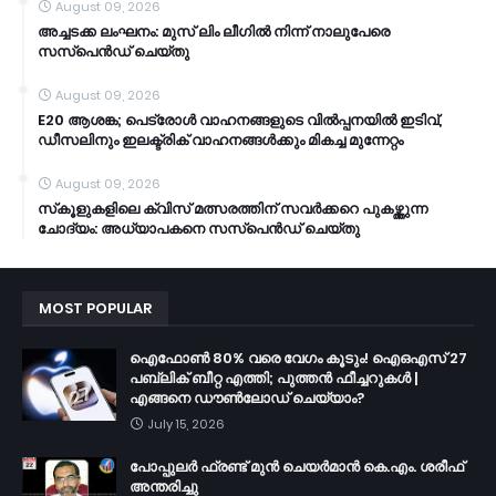
August 09, 2026
അച്ചടക്ക ലംഘനം: മുസ് ലിം ലീഗില്‍ നിന്ന് നാലുപേരെ
സസ്പെന്‍ഡ് ചെയ്തു
August 09, 2026
E20 ആശങ്ക; പെട്രോൾ വാഹനങ്ങളുടെ വിൽപ്പനയിൽ ഇടിവ്,
ഡീസലിനും ഇലക്ട്രിക് വാഹനങ്ങൾക്കും മികച്ച മുന്നേറ്റം
August 09, 2026
സ്‌കൂളുകളിലെ ക്വിസ് മത്സരത്തിന് സവർക്കറെ പുകഴ്ത്തുന്ന
ചോദ്യം: അധ്യാപകനെ സസ്പെൻഡ് ചെയ്തു
MOST POPULAR
ഐഫോൺ 80% വരെ വേഗം കൂടും! ഐഒഎസ് 27
പബ്ലിക് ബീറ്റ എത്തി; പുത്തൻ ഫീച്ചറുകൾ |
എങ്ങനെ ഡൗൺലോഡ് ചെയ്യാം?
July 15, 2026
പോപ്പുലർ ഫ്രണ്ട്​ മുൻ ചെയർമാൻ കെ.എം. ശരീഫ്​
അന്തരിച്ചു