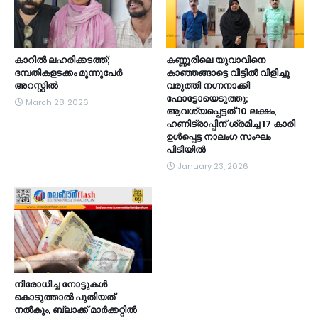
കാറിൽ ലഹരിക്കടത്ത്;
കണ്ണൂരിലെ യുവാവിനെ
ദമ്പതികളടക്കം മൂന്നുപേർ
കാഞ്ഞങ്ങാട്ടെ വീട്ടിൽ വിളിച്ചു
അറസ്റ്റിൽ
വരുത്തി നഗ്നനാക്കി
ഫോട്ടോയെടുത്തു;
March 28, 2026
ആവശ്യപ്പെട്ടത് 10 ലക്ഷം,
ഹണിട്രാപ്പിന് ശ്രമിച്ച 17 കാരി
ഉൾപ്പെട്ട നാലംഗ സംഘം
പിടിയിൽ
January 23, 2026
നിരോധിച്ച നോട്ടുകൾ
കൊടുത്താൽ പുതിയത്
നൽകും, ബ്ലാക്ക് മാർക്കറ്റിൽ