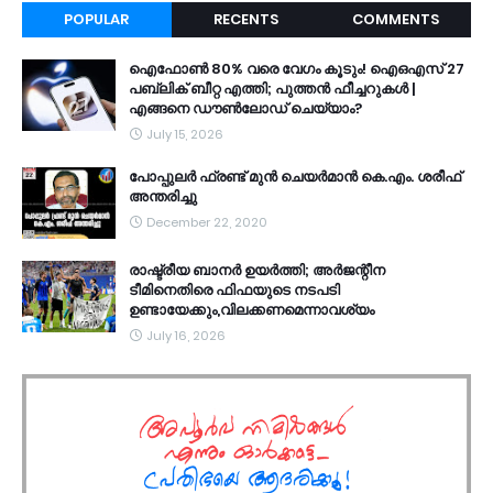
POPULAR
RECENTS
COMMENTS
ഐഫോൺ 80% വരെ വേഗം കൂടും! ഐഒഎസ് 27
പബ്ലിക് ബീറ്റ എത്തി; പുത്തൻ ഫീച്ചറുകൾ |
എങ്ങനെ ഡൗൺലോഡ് ചെയ്യാം?
July 15, 2026
പോപ്പുലർ ഫ്രണ്ട്​ മുൻ ചെയർമാൻ കെ.എം. ശരീഫ്​
അന്തരിച്ചു
December 22, 2020
രാഷ്ട്രീയ ബാനർ ഉയർത്തി; അർജന്റീന
ടീമിനെതിരെ ഫിഫയുടെ നടപടി
ഉണ്ടായേക്കും,വിലക്കണമെന്നാവശ്യം
July 16, 2026