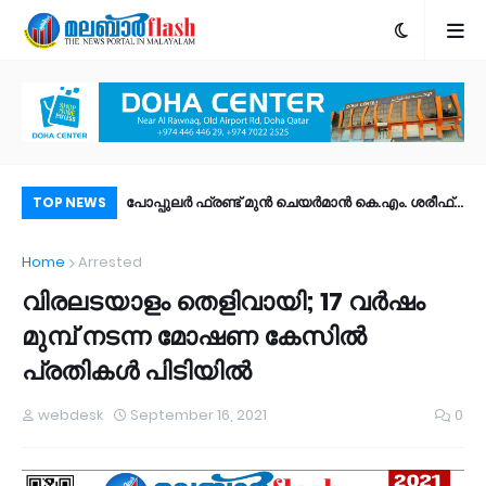
ും! ഐഒഎസ് 27
പോപ്പുലർ ഫ്രണ്ട്​ മുൻ ചെയർമാൻ കെ.എം. ശരീഫ്​
രാ
TOP NEWS
ീച്ചറുകൾ |
അന്തരിച്ചു
ഫി
Home
Arrested
ം?
ഉണ
വിരലടയാളം തെളിവായി; 17 വര്‍ഷം
മുമ്പ് നടന്ന മോഷണ കേസില്‍
പ്രതികള്‍ പിടിയില്‍
webdesk
September 16, 2021
0