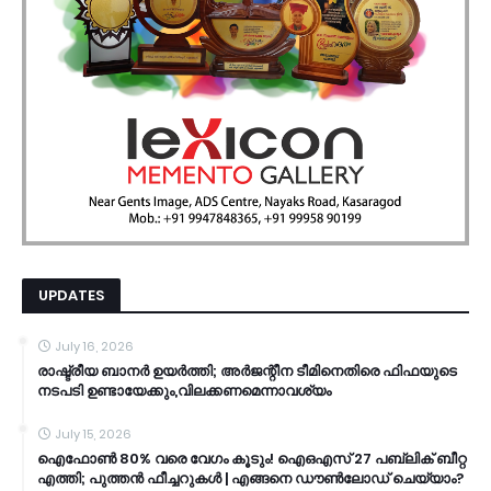
UPDATES
July 16, 2026
രാഷ്ട്രീയ ബാനർ ഉയർത്തി; അർജന്റീന ടീമിനെതിരെ ഫിഫയുടെ
നടപടി ഉണ്ടായേക്കും,വിലക്കണമെന്നാവശ്യം
July 15, 2026
ഐഫോൺ 80% വരെ വേഗം കൂടും! ഐഒഎസ് 27 പബ്ലിക് ബീറ്റ
എത്തി; പുത്തൻ ഫീച്ചറുകൾ | എങ്ങനെ ഡൗൺലോഡ് ചെയ്യാം?