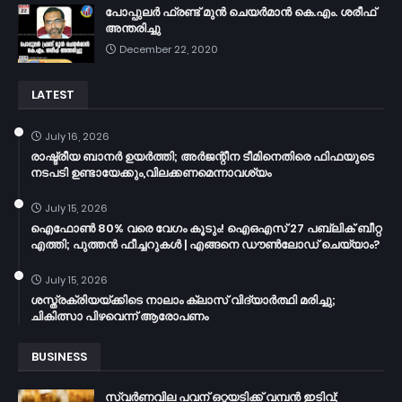
പോപ്പുലർ ഫ്രണ്ട്​ മുൻ ചെയർമാൻ കെ.എം. ശരീഫ്​
അന്തരിച്ചു
December 22, 2020
LATEST
July 16, 2026
രാഷ്ട്രീയ ബാനർ ഉയർത്തി; അർജന്റീന ടീമിനെതിരെ ഫിഫയുടെ
നടപടി ഉണ്ടായേക്കും,വിലക്കണമെന്നാവശ്യം
July 15, 2026
ഐഫോൺ 80% വരെ വേഗം കൂടും! ഐഒഎസ് 27 പബ്ലിക് ബീറ്റ
എത്തി; പുത്തൻ ഫീച്ചറുകൾ | എങ്ങനെ ഡൗൺലോഡ് ചെയ്യാം?
July 15, 2026
ശസ്ത്രക്രിയയ്ക്കിടെ നാലാം ക്ലാസ് വിദ്യാർത്ഥി മരിച്ചു;
ചികിത്സാ പിഴവെന്ന് ആരോപണം
BUSINESS
സ്വർണവില പവന് ഒറ്റയടിക്ക് വമ്പൻ ഇടിവ്;