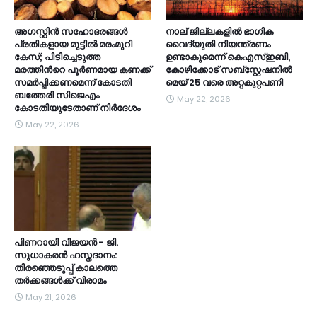
അഗസ്റ്റിൻ സഹോദരങ്ങൾ
നാല് ജില്ലകളിൽ ഭാഗിക
പ്രതികളായ മുട്ടിൽ മരംമുറി
വൈദ്യുതി നിയന്ത്രണം
കേസ്; പിടിച്ചെടുത്ത
ഉണ്ടാകുമെന്ന് കെഎസ്ഇബി,
മരത്തിന്‍റെ പൂർണമായ കണക്ക്
കോഴിക്കോട് സബ്സ്റ്റേഷനിൽ
സമർപ്പിക്കണമെന്ന് കോടതി
മെയ് 25 വരെ അറ്റകുറ്റപണി
ബത്തേരി സിജെഎം
May 22, 2026
കോടതിയുടേതാണ് നിർദേശം
May 22, 2026
പിണറായി വിജയൻ - ജി.
സുധാകരൻ ഹസ്തദാനം:
തിരഞ്ഞെടുപ്പ് കാലത്തെ
തർക്കങ്ങൾക്ക് വിരാമം
May 21, 2026