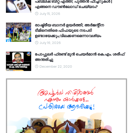
പബ്ലിക് ബീറ്റ എത്തി; പുത്തൻ ഫീച്ചറുകൾ |
എങ്ങനെ ഡൗൺലോഡ് ചെയ്യാം?
July 15, 2026
രാഷ്ട്രീയ ബാനർ ഉയർത്തി; അർജന്റീന
ടീമിനെതിരെ ഫിഫയുടെ നടപടി
ഉണ്ടായേക്കും,വിലക്കണമെന്നാവശ്യം
July 16, 2026
പോപ്പുലർ ഫ്രണ്ട്​ മുൻ ചെയർമാൻ കെ.എം. ശരീഫ്​
അന്തരിച്ചു
December 22, 2020