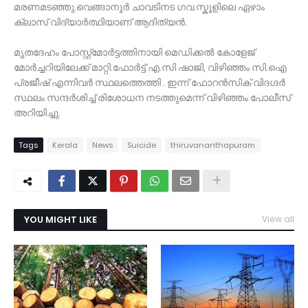
മരണമടഞ്ഞു.വെങ്ങാനൂർ ചാവടിനട ഗവ.സ്കൂളിലെ ഏഴാം
ക്ലാസ് വിദ്യാർത്ഥിയാണ് ആദിത്യൻ.
മൃതദേഹം പോസ്റ്റ്മോർട്ടത്തിനായി മെഡിക്കൽ കോളേജ്
മോർച്ചറിയിലേക്ക് മാറ്റി.ഫോർട്ട് എ.സി ഷാജി, വിഴിഞ്ഞം സി.ഐ
പ്രജീഷ് എന്നിവർ സ്ഥലത്തെത്തി . ഇന്ന് ഫോറൻസിക് വിദഗ്ദർ
സ്ഥലം സന്ദർശിച്ച് രിശോധന നടത്തുമെന്ന് വിഴിഞ്ഞം പോലീസ്
അറിയിച്ചു.
Tags
Kerala
News
Suicide
thiruvananthapuram
YOU MIGHT LIKE
View all