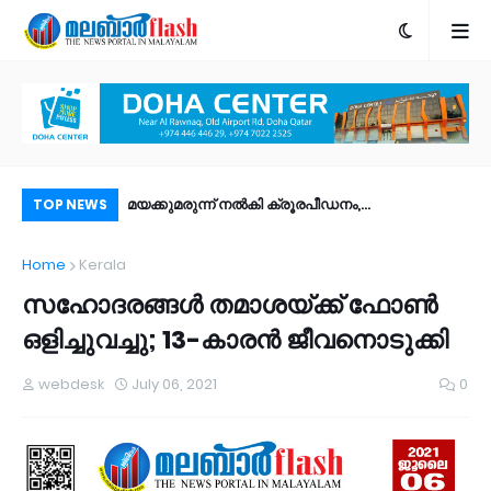
ാൻ കെ.എം. ശരീഫ്​
മയക്കുമരുന്ന് നൽകി ക്രൂരപീഡനം,
ശസ
TOP NEWS
നഗ്നദൃശ്യങ്ങൾ കാട്ടി ഭീഷണി; ദുബായ് സെക്സ്
മര
Home
Kerala
റാക്കറ്റിലെ വനിതകൾ പിടിയിൽ
സഹോദരങ്ങൾ തമാശയ്ക്ക് ഫോൺ
ഒളിച്ചുവച്ചു; 13-കാരൻ ജീവനൊടുക്കി
webdesk
July 06, 2021
0