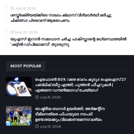
July 15, 2026
ശസ്ത്രക്രിയയ്ക്കിടെ നാലാം ക്ലാസ് വിദ്യാർത്ഥി മരിച്ചു;
ചികിത്സാ പിഴവെന്ന് ആരോപണം
May 22, 2026
യുഎസ്-ഇറാൻ സമാധാന ചർച്ച: പാകിസ്താന്റെ മധ്യസ്ഥതയിൽ
'ഷട്ടിൽ ഡിപ്ലോമസി' തുടരുന്നു
MOST POPULAR
ഐഫോൺ 80% വരെ വേഗം കൂടും! ഐഒഎസ് 27
പബ്ലിക് ബീറ്റ എത്തി; പുത്തൻ ഫീച്ചറുകൾ |
എങ്ങനെ ഡൗൺലോഡ് ചെയ്യാം?
July 15, 2026
രാഷ്ട്രീയ ബാനർ ഉയർത്തി; അർജന്റീന
ടീമിനെതിരെ ഫിഫയുടെ നടപടി
ഉണ്ടായേക്കും,വിലക്കണമെന്നാവശ്യം
July 16, 2026