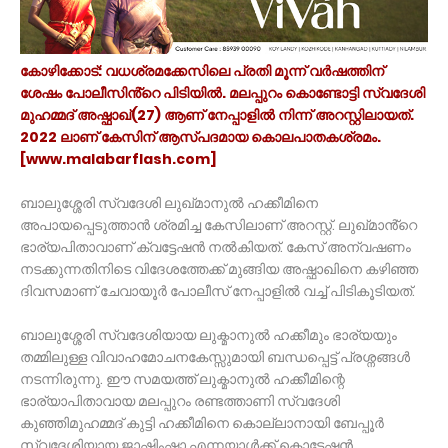
കോഴിക്കോട്: വധശ്രമക്കേസിലെ പ്രതി മൂന്ന് വർഷത്തിന്
ശേഷം പോലീസിൻ്റെ പിടിയിൽ. മലപ്പുറം കൊണ്ടോട്ടി സ്വദേശി
മുഹമ്മദ് അഷ്ഫാഖ്(27) ആണ് നേപ്പാളിൽ നിന്ന് അറസ്റ്റിലായത്.
2022 ലാണ് കേസിന് ആസ്പദമായ കൊലപാതകശ്രമം.
[www.malabarflash.com]
ബാലുശ്ശേരി സ്വദേശി ലുഖ്മാനുൽ ഹക്കീമിനെ
അപായപ്പെടുത്താൻ ശ്രമിച്ച കേസിലാണ് അറസ്റ്റ്. ലുഖ്മാൻ്റെ
ഭാര്യപിതാവാണ് ക്വട്ടേഷൻ നൽകിയത്. കേസ് അന്വഷണം
നടക്കുന്നതിനിടെ വിദേശത്തേക്ക് മുങ്ങിയ അഷ്ഫാഖിനെ കഴിഞ്ഞ
ദിവസമാണ് ചേവായൂർ പോലീസ് നേപ്പാളിൽ വച്ച് പിടികൂടിയത്.
ബാലുശ്ശേരി സ്വദേശിയായ ലുക്മാനുൽ ഹക്കീമും ഭാര്യയും
തമ്മിലുള്ള വിവാഹമോചനകേസ്സുമായി ബന്ധപ്പെട്ട് പ്രശ്നങ്ങൾ
നടന്നിരുന്നു. ഈ സമയത്ത് ലുക്മാനുൽ ഹക്കീമിന്റെ
ഭാര്യാപിതാവായ മലപ്പുറം രണ്ടത്താണി സ്വദേശി
കുഞ്ഞിമുഹമ്മദ് കുട്ടി ഹക്കീമിനെ കൊല്ലാനായി ബേപ്പൂർ
സ്വദേശിയായ ജാഷിംഷാ എന്നയാൾക്ക് കൊട്ടേഷൻ