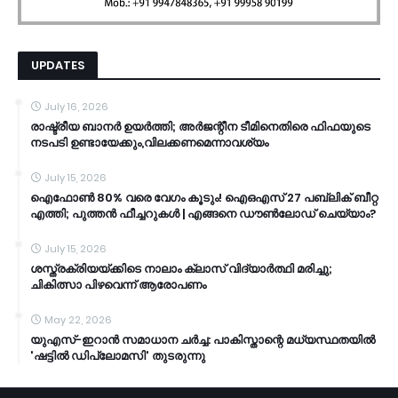
UPDATES
July 16, 2026
രാഷ്ട്രീയ ബാനർ ഉയർത്തി; അർജന്റീന ടീമിനെതിരെ ഫിഫയുടെ
നടപടി ഉണ്ടായേക്കും,വിലക്കണമെന്നാവശ്യം
July 15, 2026
ഐഫോൺ 80% വരെ വേഗം കൂടും! ഐഒഎസ് 27 പബ്ലിക് ബീറ്റ
എത്തി; പുത്തൻ ഫീച്ചറുകൾ | എങ്ങനെ ഡൗൺലോഡ് ചെയ്യാം?
July 15, 2026
ശസ്ത്രക്രിയയ്ക്കിടെ നാലാം ക്ലാസ് വിദ്യാർത്ഥി മരിച്ചു;
ചികിത്സാ പിഴവെന്ന് ആരോപണം
May 22, 2026
യുഎസ്-ഇറാൻ സമാധാന ചർച്ച: പാകിസ്താന്റെ മധ്യസ്ഥതയിൽ
'ഷട്ടിൽ ഡിപ്ലോമസി' തുടരുന്നു