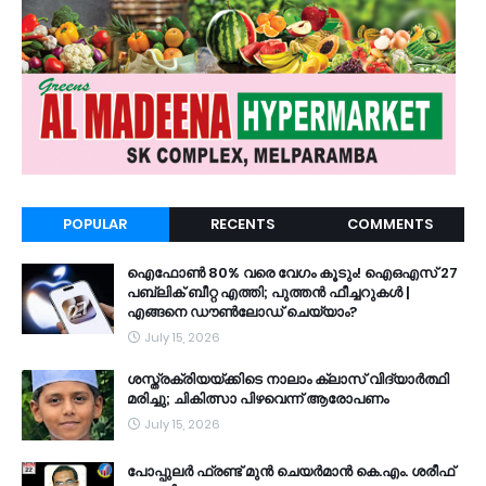
POPULAR
RECENTS
COMMENTS
ഐഫോൺ 80% വരെ വേഗം കൂടും! ഐഒഎസ് 27
പബ്ലിക് ബീറ്റ എത്തി; പുത്തൻ ഫീച്ചറുകൾ |
എങ്ങനെ ഡൗൺലോഡ് ചെയ്യാം?
July 15, 2026
ശസ്ത്രക്രിയയ്ക്കിടെ നാലാം ക്ലാസ് വിദ്യാർത്ഥി
മരിച്ചു; ചികിത്സാ പിഴവെന്ന് ആരോപണം
July 15, 2026
പോപ്പുലർ ഫ്രണ്ട്​ മുൻ ചെയർമാൻ കെ.എം. ശരീഫ്​