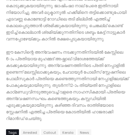
കൊടുക്കുകയായിരുന്നു. ജാഷിംഷാ നാല് പേരെ ഇതിനായി
നിയോഗിച്ചു. അവർ ലുക്മാനുൽ ഹക്കീമിനെ തട്ടിക്കൊണ്ടുപോയി
എടവണ്ണ കൊണ്ടോട്ടി റോഡിലെ തടി മില്ലിൽ എത്തിച്ച്
കൊലപ്പെടുത്താൻ ശ്രമിക്കുകയായിരുന്നു. ചെങ്കല്ല് കൊണ്ട്
ഇടിച്ച് കൊല്ലാൻ ശ്രമിയ്ക്കുന്നതിനിടെ ശബ്ദം കേട്ട് നാട്ടുകാർ
വന്നപ്പോഴേയ്ക്കും കാറിൽ രക്ഷപ്പെടുകയായിരുന്നു.
ഈ കേസിന്റെ അന്വേഷണം നടക്കുന്നതിനിടയിൽ കേസ്സിലെ
6-ാം പ്രതിയായ മുഹമ്മദ് അഷ്ഫാഖ് വിദേശത്തേയ്ക്ക്
കടക്കുകയായിരുന്നു. അന്വേഷണത്തിനിടെ പ്രതി നേപ്പാളിൽ
ഉണ്ടെന്ന് മലസ്സിലാക്കുകയും, ചേവായൂർ പോലീസ് സ്റ്റേഷനിലെ
പോലീസുകാർ പ്രതിയെ കണ്ടെത്തുന്നതിനായി നേപ്പാളിലേയ്ക്ക്
പോകുകയുമായിരുന്നു. തുടർന്ന് 12-ാം തിയ്യതി നേപ്പാളിലെ
കാഠ്മണ്ഡുവിനടുത്തുവെച്ച് വളരെ സാഹസികമായി പ്രതിയെ
അന്വേഷണസംഘം കണ്ടെത്തുകയും കസ്റ്റഡിയിൽ
എടുക്കുകയുമായിരുന്നു. കഴിഞ്ഞ ദിവസം രാത്രിയോടെ
സ്റ്റേഷനിൽ എത്തിച്ച പ്രതിയെ കോടതിയിൽ ഹാജരാക്കി
റിമാൻഡ് ചെയ്തു.
Tags
Arrested
Calicut
Kerala
News