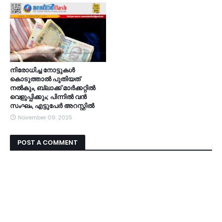
നിരോധിച്ച നോട്ടുകൾ
കൊടുത്താൽ പുതിയത്
നൽകും, ബ്ലാക്ക് മാർക്കറ്റിൽ
വെളുപ്പിക്കും; പിന്നിൽ വൻ
സംഘം, എട്ടുപേർ അറസ്റ്റിൽ
November 09, 2025
POST A COMMENT