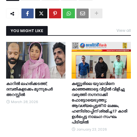
YOU MIGHT LIKE
View all
കാറിൽ ലഹരിക്കടത്ത്;
കണ്ണൂരിലെ യുവാവിനെ
ദമ്പതികളടക്കം മൂന്നുപേർ
കാഞ്ഞങ്ങാട്ടെ വീട്ടിൽ വിളിച്ചു
അറസ്റ്റിൽ
വരുത്തി നഗ്നനാക്കി
ഫോട്ടോയെടുത്തു;
March 28, 2026
ആവശ്യപ്പെട്ടത് 10 ലക്ഷം,
ഹണിട്രാപ്പിന് ശ്രമിച്ച 17 കാരി
ഉൾപ്പെട്ട നാലംഗ സംഘം
പിടിയിൽ
January 23, 2026