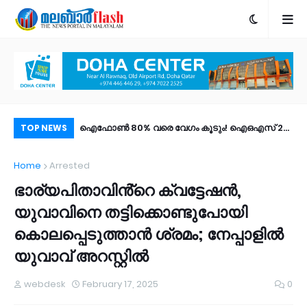
; കുമ്പളയിൽ ഫോൺ
ഐഫോൺ 80% വരെ വേഗം കൂടും! ഐഒഎസ് 27
ശസ
TOP NEWS
്ടമായത് 15,000
പബ്ലിക് ബീറ്റ എത്തി; പുത്തൻ ഫീച്ചറുകൾ |
മര
Home
Arrested
ം പേർ!
എങ്ങനെ ഡൗൺലോഡ് ചെയ്യാം?
ഭാര്യപിതാവിൻ്റെ ക്വട്ടേഷൻ,
യുവാവിനെ തട്ടിക്കൊണ്ടുപോയി
കൊലപ്പെടുത്താൻ ശ്രമം; നേപ്പാളിൽ
യുവാവ് അറസ്റ്റിൽ
webdesk
February 17, 2025
0