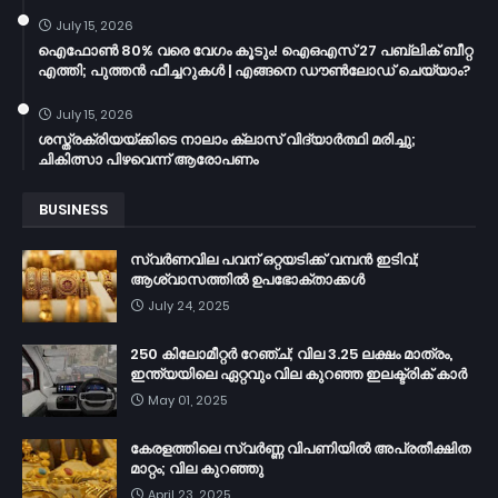
July 15, 2026
ഐഫോൺ 80% വരെ വേഗം കൂടും! ഐഒഎസ് 27 പബ്ലിക് ബീറ്റ
എത്തി; പുത്തൻ ഫീച്ചറുകൾ | എങ്ങനെ ഡൗൺലോഡ് ചെയ്യാം?
July 15, 2026
ശസ്ത്രക്രിയയ്ക്കിടെ നാലാം ക്ലാസ് വിദ്യാർത്ഥി മരിച്ചു;
ചികിത്സാ പിഴവെന്ന് ആരോപണം
BUSINESS
സ്വർണവില പവന് ഒറ്റയടിക്ക് വമ്പൻ ഇടിവ്;
ആശ്വാസത്തിൽ ഉപഭോക്താക്കൾ
July 24, 2025
250 കിലോമീറ്റർ റേഞ്ച്; വില 3.25 ലക്ഷം മാത്രം,
ഇന്ത്യയിലെ ഏറ്റവും വില കുറഞ്ഞ ഇലക്ട്രിക് കാർ
May 01, 2025
കേരളത്തിലെ സ്വർണ്ണ വിപണിയിൽ അപ്രതീക്ഷിത
മാറ്റം; വില കുറഞ്ഞു
April 23, 2025