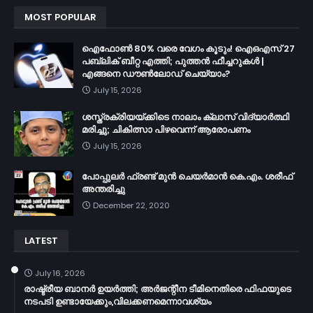
MOST POPULAR
ഐഫോൺ 80% വരെ വേഗം കൂടും! ഐഒഎസ് 27
പബ്ലിക് ബീറ്റ എത്തി; പുത്തൻ ഫീച്ചറുകൾ |
എങ്ങനെ ഡൗൺലോഡ് ചെയ്യാം?
July 15, 2026
ശസ്ത്രക്രിയയ്ക്കിടെ നാലാം ക്ലാസ് വിദ്യാർത്ഥി
മരിച്ചു; ചികിത്സാ പിഴവെന്ന് ആരോപണം
July 15, 2026
പോപ്പുലർ ഫ്രണ്ട്​ മുൻ ചെയർമാൻ കെ.എം. ശരീഫ്​
അന്തരിച്ചു
December 22, 2020
LATEST
July 16, 2026
രാഷ്ട്രീയ ബാനർ ഉയർത്തി; അർജന്റീന ടീമിനെതിരെ ഫിഫയുടെ
നടപടി ഉണ്ടായേക്കും,വിലക്കണമെന്നാവശ്യം