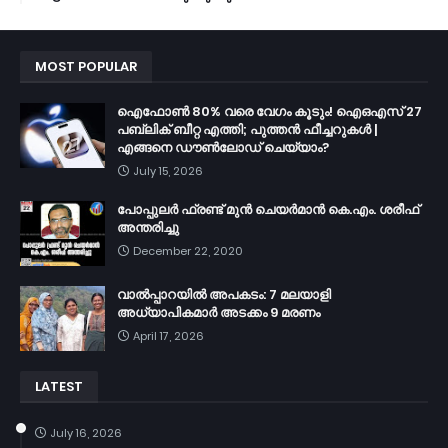
MOST POPULAR
ഐഫോൺ 80% വരെ വേഗം കൂടും! ഐഒഎസ് 27
പബ്ലിക് ബീറ്റ എത്തി; പുത്തൻ ഫീച്ചറുകൾ |
എങ്ങനെ ഡൗൺലോഡ് ചെയ്യാം?
July 15, 2026
പോപ്പുലർ ഫ്രണ്ട്​ മുൻ ചെയർമാൻ കെ.എം. ശരീഫ്​
അന്തരിച്ചു
December 22, 2020
വാൽപ്പാറയിൽ അപകടം: 7 മലയാളി
അധ്യാപികമാർ അടക്കം 9 മരണം
April 17, 2026
LATEST
July 16, 2026