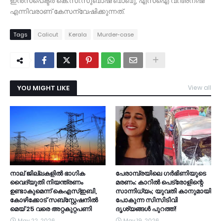
ഇൻസ്പെക്ടർ കെ.സി.സുബാഷ് ബാബു, എസ്ഐ വി.അനീഷ്
എന്നിവരാണ് കേസന്വേഷിക്കുന്നത്.
Tags
Calicut
Kerala
Murder-case
YOU MIGHT LIKE
View all
നാല് ജില്ലകളിൽ ഭാഗിക
പേരാമ്പ്രയിലെ ഗർഭിണിയുടെ
വൈദ്യുതി നിയന്ത്രണം
മരണം: കാറിൽ പെട്രോളിന്റെ
ഉണ്ടാകുമെന്ന് കെഎസ്ഇബി,
സാന്നിധ്യം; യുവതി കാനുമായി
കോഴിക്കോട് സബ്സ്റ്റേഷനിൽ
പോകുന്ന സിസിടിവി
മെയ് 25 വരെ അറ്റകുറ്റപണി
ദൃശ്യങ്ങൾ പുറത്ത്!
May 22, 2026
May 19, 2026