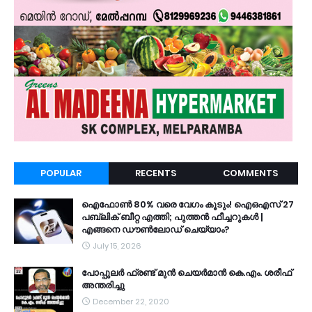
POPULAR
RECENTS
COMMENTS
ഐഫോൺ 80% വരെ വേഗം കൂടും! ഐഒഎസ് 27
പബ്ലിക് ബീറ്റ എത്തി; പുത്തൻ ഫീച്ചറുകൾ |
എങ്ങനെ ഡൗൺലോഡ് ചെയ്യാം?
July 15, 2026
പോപ്പുലർ ഫ്രണ്ട്​ മുൻ ചെയർമാൻ കെ.എം. ശരീഫ്​
അന്തരിച്ചു
December 22, 2020