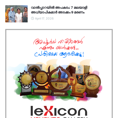
വാൽപ്പാറയിൽ അപകടം: 7 മലയാളി
അധ്യാപികമാർ അടക്കം 9 മരണം
April 17, 2026