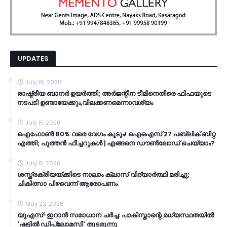
UPDATES
July 16, 2026
രാഷ്ട്രീയ ബാനർ ഉയർത്തി; അർജന്റീന ടീമിനെതിരെ ഫിഫയുടെ
നടപടി ഉണ്ടായേക്കും,വിലക്കണമെന്നാവശ്യം
July 15, 2026
ഐഫോൺ 80% വരെ വേഗം കൂടും! ഐഒഎസ് 27 പബ്ലിക് ബീറ്റ
എത്തി; പുത്തൻ ഫീച്ചറുകൾ | എങ്ങനെ ഡൗൺലോഡ് ചെയ്യാം?
July 15, 2026
ശസ്ത്രക്രിയയ്ക്കിടെ നാലാം ക്ലാസ് വിദ്യാർത്ഥി മരിച്ചു;
ചികിത്സാ പിഴവെന്ന് ആരോപണം
May 22, 2026
യുഎസ്-ഇറാൻ സമാധാന ചർച്ച: പാകിസ്താന്റെ മധ്യസ്ഥതയിൽ
'ഷട്ടിൽ ഡിപ്ലോമസി' തുടരുന്നു