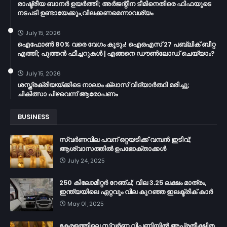
രാഷ്ട്രീയ ബാനർ ഉയർത്തി; അർജന്റീന ടീമിനെതിരെ ഫിഫയുടെ
നടപടി ഉണ്ടായേക്കും,വിലക്കണമെന്നാവശ്യം
July 15, 2026
ഐഫോൺ 80% വരെ വേഗം കൂടും! ഐഒഎസ് 27 പബ്ലിക് ബീറ്റ
എത്തി; പുത്തൻ ഫീച്ചറുകൾ | എങ്ങനെ ഡൗൺലോഡ് ചെയ്യാം?
July 15, 2026
ശസ്ത്രക്രിയയ്ക്കിടെ നാലാം ക്ലാസ് വിദ്യാർത്ഥി മരിച്ചു;
ചികിത്സാ പിഴവെന്ന് ആരോപണം
BUSINESS
സ്വർണവില പവന് ഒറ്റയടിക്ക് വമ്പൻ ഇടിവ്;
ആശ്വാസത്തിൽ ഉപഭോക്താക്കൾ
July 24, 2025
250 കിലോമീറ്റർ റേഞ്ച്; വില 3.25 ലക്ഷം മാത്രം,
ഇന്ത്യയിലെ ഏറ്റവും വില കുറഞ്ഞ ഇലക്ട്രിക് കാർ
May 01, 2025
കേരളത്തിലെ സ്വർണ്ണ വിപണിയിൽ അപ്രതീക്ഷിത