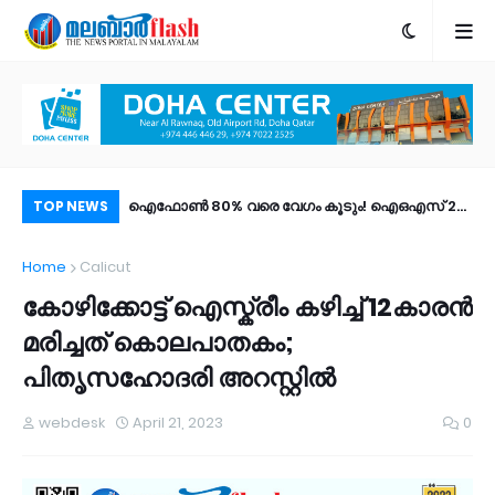
വാസം; കാസര്‍കോട്
ഐഫോൺ 80% വരെ വേഗം കൂടും! ഐഒഎസ് 27
പോ
TOP NEWS
ച് സോണുകളാക്കി;
പബ്ലിക് ബീറ്റ എത്തി; പുത്തൻ ഫീച്ചറുകൾ |
അന്
Home
Calicut
ണില്‍
എങ്ങനെ ഡൗൺലോഡ് ചെയ്യാം?
കോഴിക്കോട്ട് ഐസ്ക്രീം കഴിച്ച് 12കാരൻ
മരിച്ചത് കൊലപാതകം;
പിതൃസഹോദരി അറസ്റ്റിൽ
webdesk
April 21, 2023
0