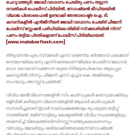
ചെറുവത്തൂർ: ജോലി വാഗ്ദാനം ചെയ്തു പണം തട്ടുന്ന
ദമ്പതികൾ പൊലീസ് പിടിയിൽ. സോഷ്യൽ മീഡിയയിൽ
വ്യാജ പ്രൊഫൈൽ ഉണ്ടാക്കി അന്താരാഷ്ട്ര ഐ. ടി.
കമ്പനികളിൽ എൻജീനീയർ ജോലി വാഗ്ദാനം ചെയ്ത് ചീമേനി
പോലീസ് സ്റ്റേഷൻ പരിധിയിലെ തിമിരി സ്വദേശിയിൽ നിന്ന്
പണം തട്ടിയ പ്രതികളാണ് പോലീസ് പിടിയിലായത്.
[www.malabarflash.com]
തിരുവനന്തപുരം സ്വദേശി എസ്. ശരണ്യ, ഭർത്താവ് പാലക്കാട്
നെന്മാറയിലെ മനു എന്നിവരെയാണ് ജില്ലാ പോലീസ് മേധാവി
ഡോ. വൈഭവ് സക്സേന യുടെ നിർദ്ദേശപ്രകാരം ആലപ്പുഴ
കലവൂരിൽ നിന്നും ചീമേനി എസ്.എച്ച് ഒ കെ .അജിതയും
സംഘവും അറസ്റ്റ് ചെയ്തത്.
വിവിധ മേൽവിലാസങ്ങളിൽ സിം കാർഡുകൾ കരസ്ഥമാക്കിയും
ഒളിവിൽ കഴിയുന്ന വിലാസങ്ങളിൽ ആധാർ കാർഡുകൾ
സമ്പാദിച്ചുമാണ് ഇവർ നാല് ലക്ഷത്തോളം രൂപയുടെ തട്ടിപ്പ്
നടത്തിയത്. തമിഴ് നാട്ടിലും കേരളത്തിൽ വിവിധ സ്ഥലങ്ങളിലും
താമസിച്ച് വിദേശത്ത് ബിസിനസ്സ് നടത്തുകയാണെന്നും
വിസയും ജോലിയും ശരിയാക്കിത്തരാമെന്ന് സോഷ്യൽ
മീഡിയയിലൂടെ ആളുകളെ വിശ്വസിപ്പിച്ചുമാണ് ഇവർ