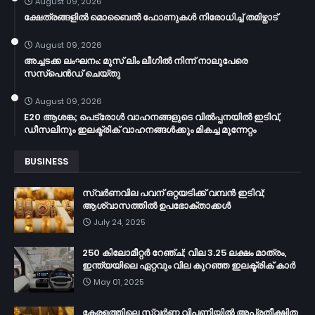
August 09, 2026
ക്ഷേത്രങ്ങളില്‍ മൊബൈല്‍ ഫോണുകള്‍ നിരോധിച്ച് തമിഴ്നാട്
August 09, 2026
അച്ചടക്ക ലംഘനം: മുസ് ലിം ലീഗില്‍ നിന്ന് നാലുപേരെ
സസ്പെന്‍ഡ് ചെയ്തു
August 09, 2026
E20 ആശങ്ക; പെട്രോൾ വാഹനങ്ങളുടെ വിൽപ്പനയിൽ ഇടിവ്,
ഡീസലിനും ഇലക്ട്രിക് വാഹനങ്ങൾക്കും മികച്ച മുന്നേറ്റം
BUSINESS
സ്വർണവില പവന് ഒറ്റയടിക്ക് വമ്പൻ ഇടിവ്;
ആശ്വാസത്തിൽ ഉപഭോക്താക്കൾ
July 24, 2025
250 കിലോമീറ്റർ റേഞ്ച്; വില 3.25 ലക്ഷം മാത്രം,
ഇന്ത്യയിലെ ഏറ്റവും വില കുറഞ്ഞ ഇലക്ട്രിക് കാർ
May 01, 2025
കേരളത്തിലെ സ്വർണ്ണ വിപണിയിൽ അപ്രതീക്ഷിത