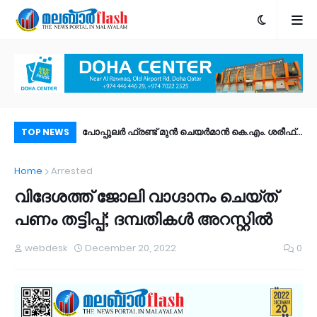
ും! ഐഒഎസ് 27
പോപ്പുലർ ഫ്രണ്ട്​ മുൻ ചെയർമാൻ കെ.എം. ശരീഫ്​
രാ
TOP NEWS
ീച്ചറുകൾ |
അന്തരിച്ചു
ഫി
Home
Arrested
ം?
ഉണ
വിദേശത്ത് ജോലി വാഗ്ദാനം ചെയ്ത്
പണം തട്ടിപ്പ്; ദമ്പതികള്‍ അറസ്റ്റില്‍
webdesk
December 20, 2022
0