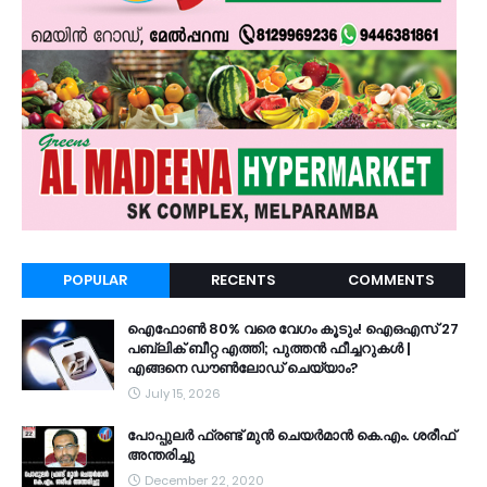
POPULAR
RECENTS
COMMENTS
ഐഫോൺ 80% വരെ വേഗം കൂടും! ഐഒഎസ് 27
പബ്ലിക് ബീറ്റ എത്തി; പുത്തൻ ഫീച്ചറുകൾ |
എങ്ങനെ ഡൗൺലോഡ് ചെയ്യാം?
July 15, 2026
പോപ്പുലർ ഫ്രണ്ട്​ മുൻ ചെയർമാൻ കെ.എം. ശരീഫ്​
അന്തരിച്ചു
December 22, 2020