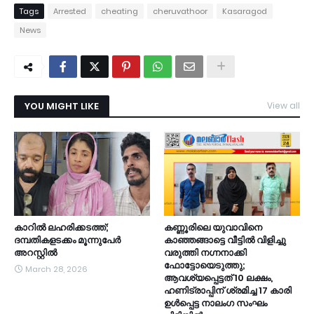
Tags
Arrested
cheating
cheruvathoor
Kasaragod
News
YOU MIGHT LIKE
View all
കാറിൽ ലഹരിക്കടത്ത്;
കണ്ണൂരിലെ യുവാവിനെ
ദമ്പതികളടക്കം മൂന്നുപേർ
കാഞ്ഞങ്ങാട്ടെ വീട്ടിൽ വിളിച്ചു
അറസ്റ്റിൽ
വരുത്തി നഗ്നനാക്കി
ഫോട്ടോയെടുത്തു;
March 28, 2026
ആവശ്യപ്പെട്ടത് 10 ലക്ഷം,
ഹണിട്രാപ്പിന് ശ്രമിച്ച 17 കാരി
ഉൾപ്പെട്ട നാലംഗ സംഘം