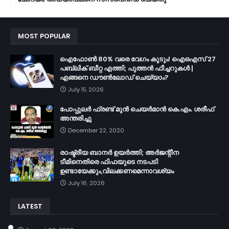
MOST POPULAR
ഐഫോൺ 80% വരെ വേഗം കൂടും! ഐഒഎസ് 27
പബ്ലിക് ബീറ്റ എത്തി; പുത്തൻ ഫീച്ചറുകൾ |
എങ്ങനെ ഡൗൺലോഡ് ചെയ്യാം?
July 15, 2026
പോപ്പുലർ ഫ്രണ്ട്​ മുൻ ചെയർമാൻ കെ.എം. ശരീഫ്​
അന്തരിച്ചു
December 22, 2020
രാഷ്ട്രീയ ബാനർ ഉയർത്തി; അർജന്റീന
ടീമിനെതിരെ ഫിഫയുടെ നടപടി
ഉണ്ടായേക്കും,വിലക്കണമെന്നാവശ്യം
July 16, 2026
LATEST