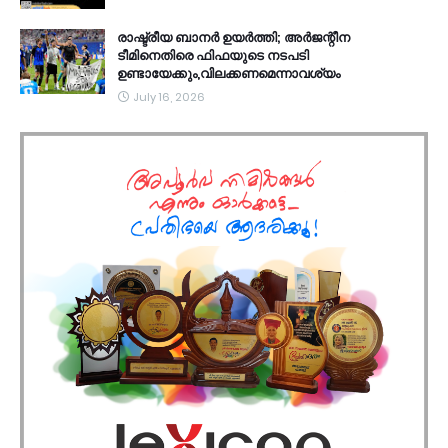
രാഷ്ട്രീയ ബാനർ ഉയർത്തി; അർജന്റീന
ടീമിനെതിരെ ഫിഫയുടെ നടപടി
ഉണ്ടായേക്കും,വിലക്കണമെന്നാവശ്യം
July 16, 2026