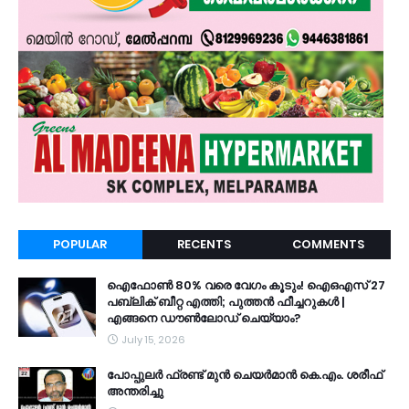
POPULAR
RECENTS
COMMENTS
ഐഫോൺ 80% വരെ വേഗം കൂടും! ഐഒഎസ് 27
പബ്ലിക് ബീറ്റ എത്തി; പുത്തൻ ഫീച്ചറുകൾ |
എങ്ങനെ ഡൗൺലോഡ് ചെയ്യാം?
July 15, 2026
പോപ്പുലർ ഫ്രണ്ട്​ മുൻ ചെയർമാൻ കെ.എം. ശരീഫ്​
അന്തരിച്ചു