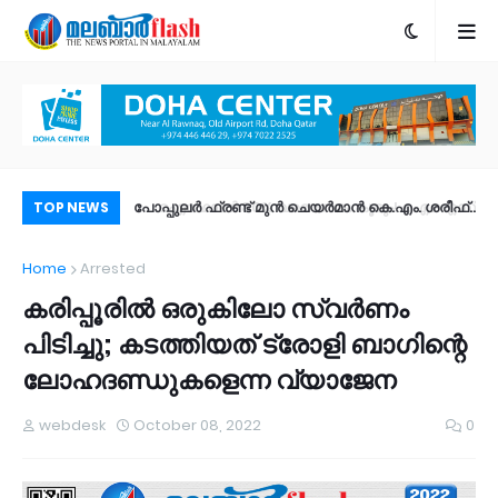
ും! ഐഒഎസ് 27
പോപ്പുലർ ഫ്രണ്ട്​ മുൻ ചെയർമാൻ കെ.എം. ശരീഫ്​
രാ
TOP NEWS
ീച്ചറുകൾ |
അന്തരിച്ചു
ഫി
Home
Arrested
ം?
ഉണ
കരിപ്പൂരില്‍ ഒരുകിലോ സ്വര്‍ണം
പിടിച്ചു; കടത്തിയത് ട്രോളി ബാഗിന്റെ
ലോഹദണ്ഡുകളെന്ന വ്യാജേന
webdesk
October 08, 2022
0