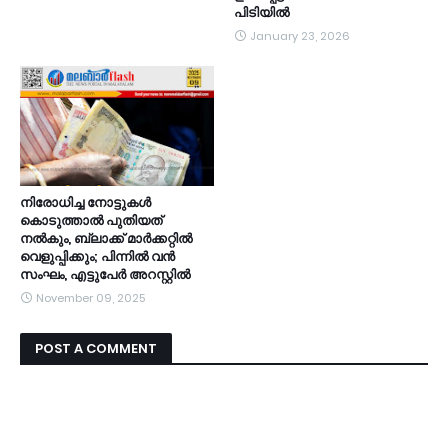
പിടിയിൽ
January 23, 2026
നിരോധിച്ച നോട്ടുകൾ
കൊടുത്താൽ പുതിയത്
നൽകും, ബ്ലാക്ക് മാർക്കറ്റിൽ
വെളുപ്പിക്കും; പിന്നിൽ വൻ
സംഘം, എട്ടുപേർ അറസ്റ്റിൽ
November 09, 2025
POST A COMMENT