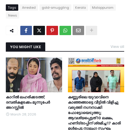
Tags
Arrested
gold-smuggling
Kerala
Malappuram
News
YOU MIGHT LIKE
View all
കാറിൽ ലഹരിക്കടത്ത്;
കണ്ണൂരിലെ യുവാവിനെ
ദമ്പതികളടക്കം മൂന്നുപേർ
കാഞ്ഞങ്ങാട്ടെ വീട്ടിൽ വിളിച്ചു
അറസ്റ്റിൽ
വരുത്തി നഗ്നനാക്കി
ഫോട്ടോയെടുത്തു;
March 28, 2026
ആവശ്യപ്പെട്ടത് 10 ലക്ഷം,
ഹണിട്രാപ്പിന് ശ്രമിച്ച 17 കാരി
ഉൾപ്പെട്ട നാലംഗ സംഘം