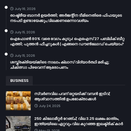
July 16, 2026
രാഷ്ട്രീയ ബാനർ ഉയർത്തി; അർജന്റീന ടീമിനെതിരെ ഫിഫയുടെ
നടപടി ഉണ്ടായേക്കും,വിലക്കണമെന്നാവശ്യം
July 15, 2026
ഐഫോൺ 80% വരെ വേഗം കൂടും! ഐഒഎസ് 27 പബ്ലിക് ബീറ്റ
എത്തി; പുത്തൻ ഫീച്ചറുകൾ | എങ്ങനെ ഡൗൺലോഡ് ചെയ്യാം?
July 15, 2026
ശസ്ത്രക്രിയയ്ക്കിടെ നാലാം ക്ലാസ് വിദ്യാർത്ഥി മരിച്ചു;
ചികിത്സാ പിഴവെന്ന് ആരോപണം
BUSINESS
സ്വർണവില പവന് ഒറ്റയടിക്ക് വമ്പൻ ഇടിവ്;
ആശ്വാസത്തിൽ ഉപഭോക്താക്കൾ
July 24, 2025
250 കിലോമീറ്റർ റേഞ്ച്; വില 3.25 ലക്ഷം മാത്രം,
ഇന്ത്യയിലെ ഏറ്റവും വില കുറഞ്ഞ ഇലക്ട്രിക് കാർ
May 01, 2025