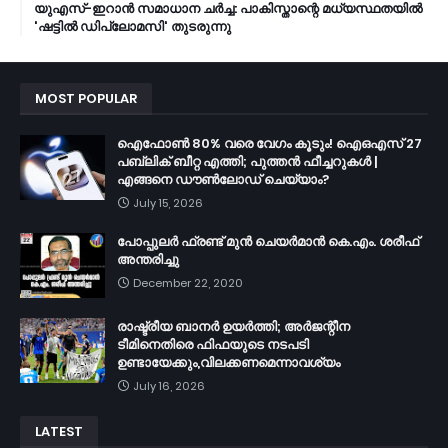
യുഎസ്-ഇറാൻ സമാധാന ചർച്ച: പാകിസ്താന്റെ മധ്യസ്ഥതയിൽ
'ഷട്ടിൽ ഡിപ്ലോമസി' തുടരുന്നു
MOST POPULAR
ഐഫോൺ 80% വരെ വേഗം കൂടും! ഐഒഎസ് 27
പബ്ലിക് ബീറ്റ എത്തി; പുത്തൻ ഫീച്ചറുകൾ |
എങ്ങനെ ഡൗൺലോഡ് ചെയ്യാം?
July 15, 2026
പോപ്പുലർ ഫ്രണ്ട്​ മുൻ ചെയർമാൻ കെ.എം. ശരീഫ്​
അന്തരിച്ചു
December 22, 2020
രാഷ്ട്രീയ ബാനർ ഉയർത്തി; അർജന്റീന
ടീമിനെതിരെ ഫിഫയുടെ നടപടി
ഉണ്ടായേക്കും,വിലക്കണമെന്നാവശ്യം
July 16, 2026
LATEST