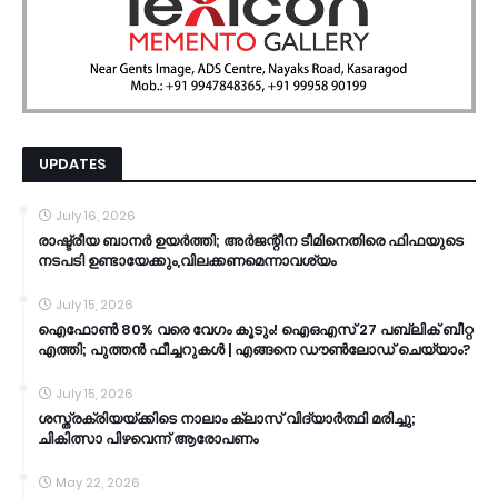
UPDATES
July 16, 2026
രാഷ്ട്രീയ ബാനർ ഉയർത്തി; അർജന്റീന ടീമിനെതിരെ ഫിഫയുടെ
നടപടി ഉണ്ടായേക്കും,വിലക്കണമെന്നാവശ്യം
July 15, 2026
ഐഫോൺ 80% വരെ വേഗം കൂടും! ഐഒഎസ് 27 പബ്ലിക് ബീറ്റ
എത്തി; പുത്തൻ ഫീച്ചറുകൾ | എങ്ങനെ ഡൗൺലോഡ് ചെയ്യാം?
July 15, 2026
ശസ്ത്രക്രിയയ്ക്കിടെ നാലാം ക്ലാസ് വിദ്യാർത്ഥി മരിച്ചു;
ചികിത്സാ പിഴവെന്ന് ആരോപണം
May 22, 2026