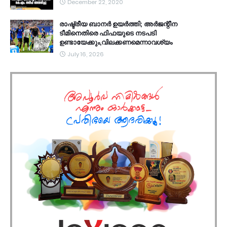
December 22, 2020
രാഷ്ട്രീയ ബാനർ ഉയർത്തി; അർജന്റീന
ടീമിനെതിരെ ഫിഫയുടെ നടപടി
ഉണ്ടായേക്കും,വിലക്കണമെന്നാവശ്യം
July 16, 2026