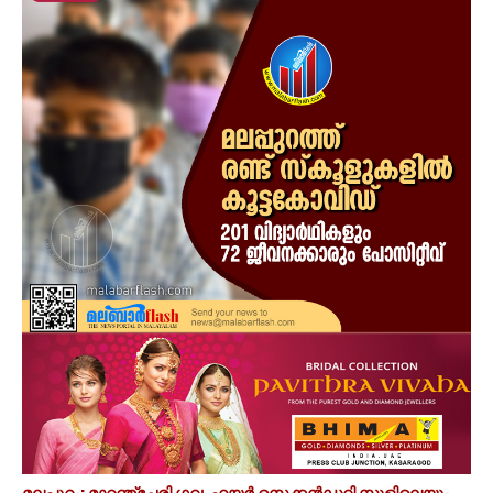
മലപ്പുറം: മാറഞ്ചേരി ഗവ. ഹയർ സെക്കൻഡറി സ്കൂളിലെയും