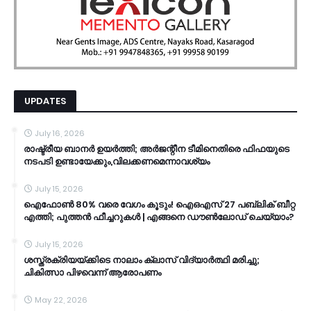
UPDATES
July 16, 2026
രാഷ്ട്രീയ ബാനർ ഉയർത്തി; അർജന്റീന ടീമിനെതിരെ ഫിഫയുടെ
നടപടി ഉണ്ടായേക്കും,വിലക്കണമെന്നാവശ്യം
July 15, 2026
ഐഫോൺ 80% വരെ വേഗം കൂടും! ഐഒഎസ് 27 പബ്ലിക് ബീറ്റ
എത്തി; പുത്തൻ ഫീച്ചറുകൾ | എങ്ങനെ ഡൗൺലോഡ് ചെയ്യാം?
July 15, 2026
ശസ്ത്രക്രിയയ്ക്കിടെ നാലാം ക്ലാസ് വിദ്യാർത്ഥി മരിച്ചു;
ചികിത്സാ പിഴവെന്ന് ആരോപണം
May 22, 2026