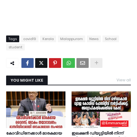
Tags
covid19
Kerala
Malappuram
News
School
student
YOU MIGHT LIKE
View all
കോവിഡിനേക്കാള്‍ മാരകമായ
ഇലക്ഷൻ ഡ്യൂട്ടിയിൽ നിന്ന്