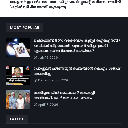
യുഎസ്-ഇറാൻ സമാധാന ചർച്ച: പാകിസ്താന്റെ മധ്യസ്ഥതയിൽ
'ഷട്ടിൽ ഡിപ്ലോമസി' തുടരുന്നു
MOST POPULAR
ഐഫോൺ 80% വരെ വേഗം കൂടും! ഐഒഎസ് 27
പബ്ലിക് ബീറ്റ എത്തി; പുത്തൻ ഫീച്ചറുകൾ |
എങ്ങനെ ഡൗൺലോഡ് ചെയ്യാം?
July 15, 2026
പോപ്പുലർ ഫ്രണ്ട്​ മുൻ ചെയർമാൻ കെ.എം. ശരീഫ്​
അന്തരിച്ചു
December 22, 2020
വാൽപ്പാറയിൽ അപകടം: 7 മലയാളി
അധ്യാപികമാർ അടക്കം 9 മരണം
April 17, 2026
LATEST