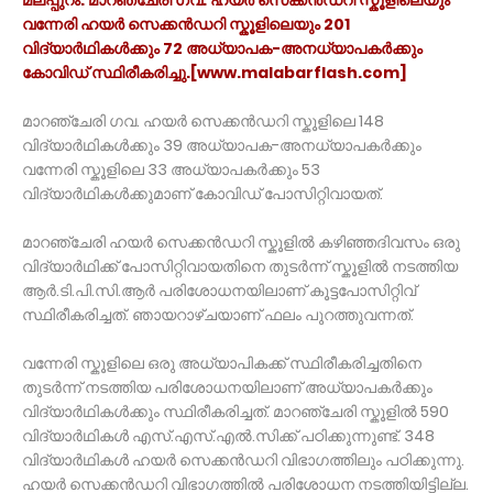
വന്നേരി ഹയർ സെക്കൻഡറി സ്കൂളിലെയും 201
വിദ്യാർഥികൾക്കും 72 അധ്യാപക-അനധ്യാപകർക്കും
കോവിഡ് സ്ഥിരീകരിച്ചു.[www.malabarflash.com]
മാറഞ്ചേരി ഗവ. ഹയർ സെക്കൻഡറി സ്കൂളിലെ 148
വിദ്യാർഥികൾക്കും 39 അധ്യാപക-അനധ്യാപകർക്കും
വന്നേരി സ്കൂളിലെ 33 അധ്യാപകർക്കും 53
വിദ്യാർഥികൾക്കുമാണ് കോവിഡ് പോസിറ്റിവായത്.
മാറഞ്ചേരി ഹയർ സെക്കൻഡറി സ്കൂളിൽ കഴിഞ്ഞദിവസം ഒരു
വിദ്യാർഥിക്ക് പോസിറ്റിവായതിനെ തുടർന്ന് സ്കൂളിൽ നടത്തിയ
ആർ.ടി.പി.സി.ആർ പരിശോധനയിലാണ് കൂട്ടപോസിറ്റിവ്
സ്ഥിരീകരിച്ചത്. ഞായറാഴ്ചയാണ് ഫലം പുറത്തുവന്നത്.
വന്നേരി സ്കൂളിലെ ഒരു അധ്യാപികക്ക് സ്ഥിരീകരിച്ചതിനെ
തുടർന്ന് നടത്തിയ പരിശോധനയിലാണ്​ അധ്യാപകർക്കും
വിദ്യാർഥികൾക്കും സ്ഥിരീകരിച്ചത്​. മാറഞ്ചേരി സ്കൂളിൽ 590
വിദ്യാർഥികൾ എസ്.എസ്​.എൽ.സിക്ക്​ പഠിക്കുന്നുണ്ട്​. 348
വിദ്യാർഥികൾ ഹയർ സെക്കൻഡറി വിഭാഗത്തിലും പഠിക്കുന്നു​.
ഹയർ സെക്കൻഡറി വിഭാഗത്തിൽ പരിശോധന നടത്തിയിട്ടില്ല.