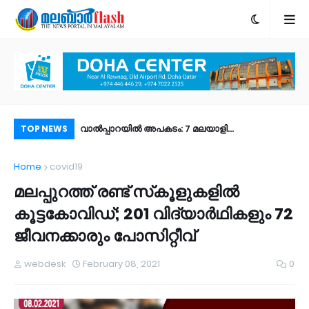
ാൻ കെ.എം. ശരീഫ്​
വാൽപ്പാറയിൽ അപകടം: 7 മലയാളി
രാ
TOP NEWS
അധ്യാപികമാർ അടക്കം 9 മരണം
ഫി
Home
covid19
ഉണ
മലപ്പുറത്ത്​ രണ്ട്​ സ്​കൂളുകളിൽ
കൂട്ടകോവിഡ്​; 201 വിദ്യാർഥികളും 72
ജീവനക്കാരും​ പോസിറ്റീവ്​
webdesk
February 08, 2021
0