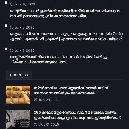
July 16, 2026
രാഷ്ട്രീയ ബാനർ ഉയർത്തി; അർജന്റീന ടീമിനെതിരെ ഫിഫയുടെ
നടപടി ഉണ്ടായേക്കും,വിലക്കണമെന്നാവശ്യം
July 15, 2026
ഐഫോൺ 80% വരെ വേഗം കൂടും! ഐഒഎസ് 27 പബ്ലിക് ബീറ്റ
എത്തി; പുത്തൻ ഫീച്ചറുകൾ | എങ്ങനെ ഡൗൺലോഡ് ചെയ്യാം?
July 15, 2026
ശസ്ത്രക്രിയയ്ക്കിടെ നാലാം ക്ലാസ് വിദ്യാർത്ഥി മരിച്ചു;
ചികിത്സാ പിഴവെന്ന് ആരോപണം
BUSINESS
സ്വർണവില പവന് ഒറ്റയടിക്ക് വമ്പൻ ഇടിവ്;
ആശ്വാസത്തിൽ ഉപഭോക്താക്കൾ
July 24, 2025
250 കിലോമീറ്റർ റേഞ്ച്; വില 3.25 ലക്ഷം മാത്രം,
ഇന്ത്യയിലെ ഏറ്റവും വില കുറഞ്ഞ ഇലക്ട്രിക് കാർ
May 01, 2025