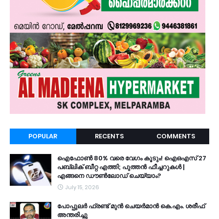
POPULAR
RECENTS
COMMENTS
ഐഫോൺ 80% വരെ വേഗം കൂടും! ഐഒഎസ് 27
പബ്ലിക് ബീറ്റ എത്തി; പുത്തൻ ഫീച്ചറുകൾ |
എങ്ങനെ ഡൗൺലോഡ് ചെയ്യാം?
July 15, 2026
പോപ്പുലർ ഫ്രണ്ട്​ മുൻ ചെയർമാൻ കെ.എം. ശരീഫ്​
അന്തരിച്ചു