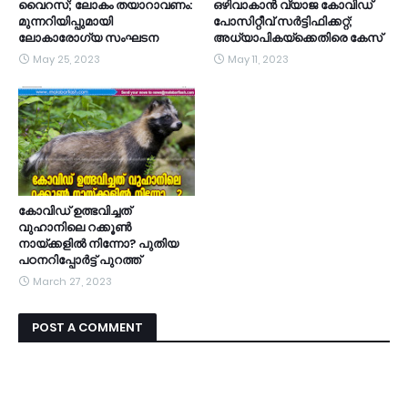
വൈറസ്; ലോകം തയാറാവണം:
ഒഴിവാകാൻ വ്യാജ കോവിഡ്
മുന്നറിയിപ്പുമായി
പോസിറ്റീവ് സർട്ടിഫിക്കറ്റ്;
ലോകാരോഗ്യ സംഘടന
അധ്യാപികയ്ക്കെതിരെ കേസ്
May 25, 2023
May 11, 2023
കോവിഡ് ഉത്ഭവിച്ചത്
വുഹാനിലെ റക്കൂൺ
നായ്ക്കളിൽ നിന്നോ? പുതിയ
പഠനറിപ്പോർട്ട് പുറത്ത്
March 27, 2023
POST A COMMENT