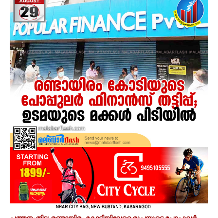
പത്തനംതിട്ട: രണ്ടായിരം കോടിയിലേറെ രൂപയുടെ പോപ്പുലര്‍