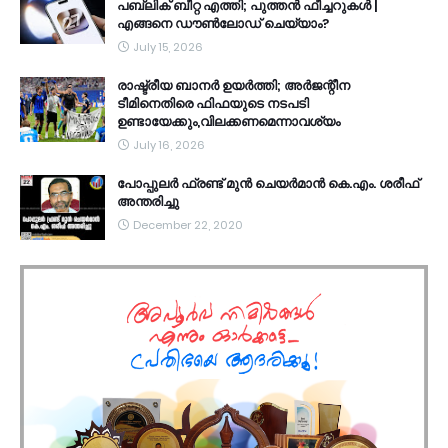
പബ്ലിക് ബീറ്റ എത്തി; പുത്തൻ ഫീച്ചറുകൾ |
എങ്ങനെ ഡൗൺലോഡ് ചെയ്യാം?
July 15, 2026
രാഷ്ട്രീയ ബാനർ ഉയർത്തി; അർജന്റീന
ടീമിനെതിരെ ഫിഫയുടെ നടപടി
ഉണ്ടായേക്കും,വിലക്കണമെന്നാവശ്യം
July 16, 2026
പോപ്പുലർ ഫ്രണ്ട്​ മുൻ ചെയർമാൻ കെ.എം. ശരീഫ്​
അന്തരിച്ചു
December 22, 2020