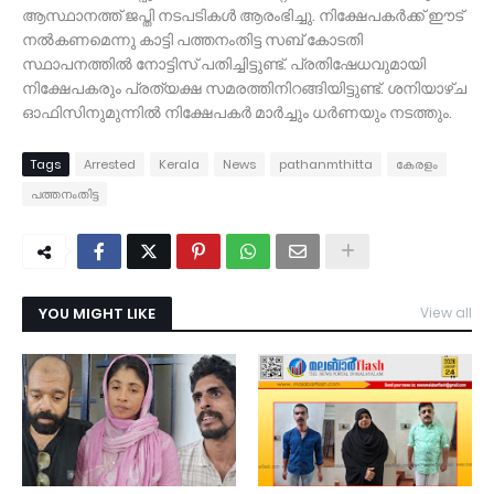
ആസ്ഥാനത്ത് ജപ്തി നടപടികള്‍ ആരംഭിച്ചു. നിക്ഷേപകര്‍ക്ക് ഈട്
നല്‍കണമെന്നു കാട്ടി പത്തനംതിട്ട സബ് കോടതി
സ്ഥാപനത്തില്‍ നോട്ടിസ് പതിച്ചിട്ടുണ്ട്. പ്രതിഷേധവുമായി
നിക്ഷേപകരും പ്രത്യക്ഷ സമരത്തിനിറങ്ങിയിട്ടുണ്ട്. ശനിയാഴ്ച
ഓഫിസിനുമുന്നില്‍ നിക്ഷേപകര്‍ മാര്‍ച്ചും ധര്‍ണയും നടത്തും.
Tags
Arrested
Kerala
News
pathanmthitta
കേരളം
പ​ത്ത​നം​തി​ട്ട
YOU MIGHT LIKE
View all