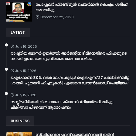
പോപ്പുലർ ഫ്രണ്ട്​ മുൻ ചെയർമാൻ കെ.എം. ശരീഫ്​
അന്തരിച്ചു
December 22, 2020
LATEST
July 16, 2026
രാഷ്ട്രീയ ബാനർ ഉയർത്തി; അർജന്റീന ടീമിനെതിരെ ഫിഫയുടെ
നടപടി ഉണ്ടായേക്കും,വിലക്കണമെന്നാവശ്യം
July 15, 2026
ഐഫോൺ 80% വരെ വേഗം കൂടും! ഐഒഎസ് 27 പബ്ലിക് ബീറ്റ
എത്തി; പുത്തൻ ഫീച്ചറുകൾ | എങ്ങനെ ഡൗൺലോഡ് ചെയ്യാം?
July 15, 2026
ശസ്ത്രക്രിയയ്ക്കിടെ നാലാം ക്ലാസ് വിദ്യാർത്ഥി മരിച്ചു;
ചികിത്സാ പിഴവെന്ന് ആരോപണം
BUSINESS
സ്വർണവില പവന് ഒറ്റയടിക്ക് വമ്പൻ ഇടിവ്;