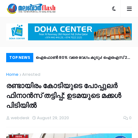
വാസം; കാസര്‍കോട്
ഐഫോൺ 80% വരെ വേഗം കൂടും! ഐഒഎസ് 27
രാ
TOP NEWS
ച് സോണുകളാക്കി;
പബ്ലിക് ബീറ്റ എത്തി; പുത്തൻ ഫീച്ചറുകൾ |
ഫി
Home
Arrested
ണില്‍
എങ്ങനെ ഡൗൺലോഡ് ചെയ്യാം?
ഉണ
രണ്ടായിരം കോടിയുടെ പോപ്പുലര്‍
ഫിനാന്‍സ് തട്ടിപ്പ്; ഉടമയുടെ മക്കള്‍
പിടിയില്‍
webdesk
August 29, 2020
0