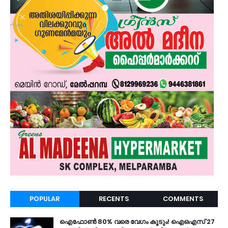
POPULAR
RECENTS
COMMENTS
ഐഫോൺ 80% വരെ വേഗം കൂടും! ഐഒഎസ് 27