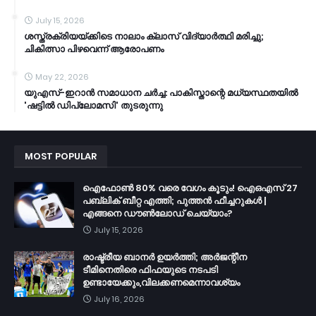
July 15, 2026
ശസ്ത്രക്രിയയ്ക്കിടെ നാലാം ക്ലാസ് വിദ്യാർത്ഥി മരിച്ചു;
ചികിത്സാ പിഴവെന്ന് ആരോപണം
May 22, 2026
യുഎസ്-ഇറാൻ സമാധാന ചർച്ച: പാകിസ്താന്റെ മധ്യസ്ഥതയിൽ
'ഷട്ടിൽ ഡിപ്ലോമസി' തുടരുന്നു
MOST POPULAR
ഐഫോൺ 80% വരെ വേഗം കൂടും! ഐഒഎസ് 27
പബ്ലിക് ബീറ്റ എത്തി; പുത്തൻ ഫീച്ചറുകൾ |
എങ്ങനെ ഡൗൺലോഡ് ചെയ്യാം?
July 15, 2026
രാഷ്ട്രീയ ബാനർ ഉയർത്തി; അർജന്റീന
ടീമിനെതിരെ ഫിഫയുടെ നടപടി
ഉണ്ടായേക്കും,വിലക്കണമെന്നാവശ്യം
July 16, 2026