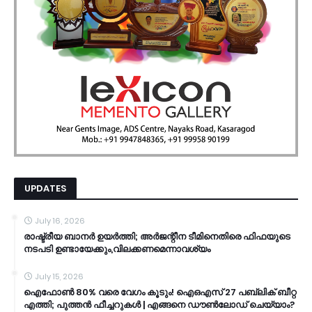
UPDATES
July 16, 2026
രാഷ്ട്രീയ ബാനർ ഉയർത്തി; അർജന്റീന ടീമിനെതിരെ ഫിഫയുടെ
നടപടി ഉണ്ടായേക്കും,വിലക്കണമെന്നാവശ്യം
July 15, 2026
ഐഫോൺ 80% വരെ വേഗം കൂടും! ഐഒഎസ് 27 പബ്ലിക് ബീറ്റ
എത്തി; പുത്തൻ ഫീച്ചറുകൾ | എങ്ങനെ ഡൗൺലോഡ് ചെയ്യാം?