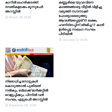
കാറിൽ ലഹരിക്കടത്ത്;
കണ്ണൂരിലെ യുവാവിനെ
ദമ്പതികളടക്കം മൂന്നുപേർ
കാഞ്ഞങ്ങാട്ടെ വീട്ടിൽ വിളിച്ചു
അറസ്റ്റിൽ
വരുത്തി നഗ്നനാക്കി
ഫോട്ടോയെടുത്തു;
March 28, 2026
ആവശ്യപ്പെട്ടത് 10 ലക്ഷം,
ഹണിട്രാപ്പിന് ശ്രമിച്ച 17 കാരി
ഉൾപ്പെട്ട നാലംഗ സംഘം
പിടിയിൽ
January 23, 2026
നിരോധിച്ച നോട്ടുകൾ
കൊടുത്താൽ പുതിയത്
നൽകും, ബ്ലാക്ക് മാർക്കറ്റിൽ
വെളുപ്പിക്കും; പിന്നിൽ വൻ
സംഘം, എട്ടുപേർ അറസ്റ്റിൽ
November 09, 2025