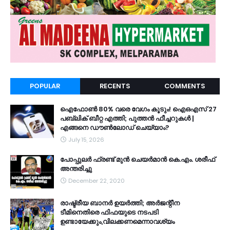
POPULAR
RECENTS
COMMENTS
ഐഫോൺ 80% വരെ വേഗം കൂടും! ഐഒഎസ് 27
പബ്ലിക് ബീറ്റ എത്തി; പുത്തൻ ഫീച്ചറുകൾ |
എങ്ങനെ ഡൗൺലോഡ് ചെയ്യാം?
July 15, 2026
പോപ്പുലർ ഫ്രണ്ട്​ മുൻ ചെയർമാൻ കെ.എം. ശരീഫ്​
അന്തരിച്ചു
December 22, 2020
രാഷ്ട്രീയ ബാനർ ഉയർത്തി; അർജന്റീന
ടീമിനെതിരെ ഫിഫയുടെ നടപടി
ഉണ്ടായേക്കും,വിലക്കണമെന്നാവശ്യം