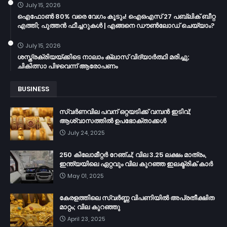
July 15, 2026
ഐഫോൺ 80% വരെ വേഗം കൂടും! ഐഒഎസ് 27 പബ്ലിക് ബീറ്റ
എത്തി; പുത്തൻ ഫീച്ചറുകൾ | എങ്ങനെ ഡൗൺലോഡ് ചെയ്യാം?
July 15, 2026
ശസ്ത്രക്രിയയ്ക്കിടെ നാലാം ക്ലാസ് വിദ്യാർത്ഥി മരിച്ചു;
ചികിത്സാ പിഴവെന്ന് ആരോപണം
BUSINESS
സ്വർണവില പവന് ഒറ്റയടിക്ക് വമ്പൻ ഇടിവ്;
ആശ്വാസത്തിൽ ഉപഭോക്താക്കൾ
July 24, 2025
250 കിലോമീറ്റർ റേഞ്ച്; വില 3.25 ലക്ഷം മാത്രം,
ഇന്ത്യയിലെ ഏറ്റവും വില കുറഞ്ഞ ഇലക്ട്രിക് കാർ
May 01, 2025
കേരളത്തിലെ സ്വർണ്ണ വിപണിയിൽ അപ്രതീക്ഷിത
മാറ്റം; വില കുറഞ്ഞു
April 23, 2025