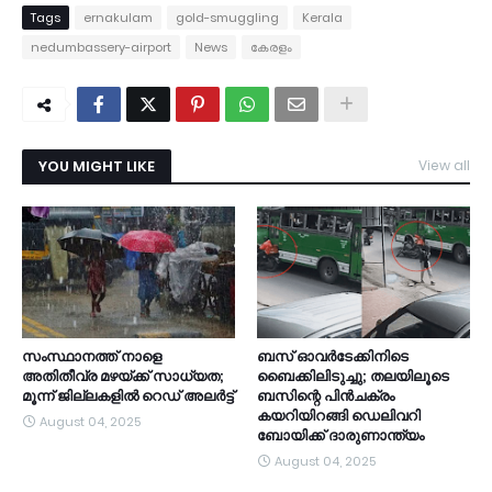
Tags
ernakulam
gold-smuggling
Kerala
nedumbassery-airport
News
കേരളം
YOU MIGHT LIKE
View all
സംസ്ഥാനത്ത് നാളെ
ബസ് ഓവര്‍ടേക്കിനിടെ
അതിതീവ്ര മഴയ്ക്ക് സാധ്യത;
ബൈക്കിലിടുച്ചു; തലയിലൂടെ
മൂന്ന് ജില്ലകളിൽ റെഡ് അലർട്ട്
ബസിന്റെ പിന്‍ചക്രം
കയറിയിറങ്ങി ഡെലിവറി
August 04, 2025
ബോയിക്ക് ദാരുണാന്ത്യം
August 04, 2025