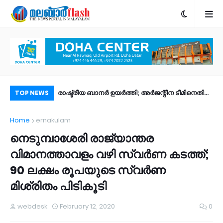
ാൻ കെ.എം. ശരീഫ്​
രാഷ്ട്രീയ ബാനർ ഉയർത്തി; അർജന്റീന ടീമിനെതിരെ
വാ
TOP NEWS
ഫിഫയുടെ നടപടി
അധ
Home
ernakulam
ഉണ്ടായേക്കും,വിലക്കണമെന്നാവശ്യം
നെടുമ്പാശേരി രാജ്യാന്തര
വിമാനത്താവളം വഴി സ്വര്‍ണ കടത്ത്;
90 ലക്ഷം രൂപയുടെ സ്വര്‍ണ
മിശ്രിതം പിടികൂടി
webdesk
February 12, 2020
0