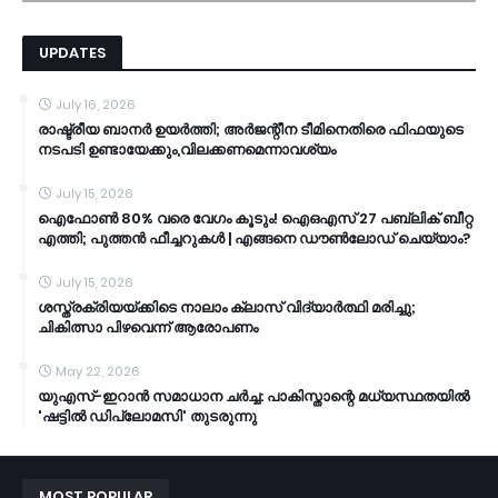
UPDATES
July 16, 2026
രാഷ്ട്രീയ ബാനർ ഉയർത്തി; അർജന്റീന ടീമിനെതിരെ ഫിഫയുടെ
നടപടി ഉണ്ടായേക്കും,വിലക്കണമെന്നാവശ്യം
July 15, 2026
ഐഫോൺ 80% വരെ വേഗം കൂടും! ഐഒഎസ് 27 പബ്ലിക് ബീറ്റ
എത്തി; പുത്തൻ ഫീച്ചറുകൾ | എങ്ങനെ ഡൗൺലോഡ് ചെയ്യാം?
July 15, 2026
ശസ്ത്രക്രിയയ്ക്കിടെ നാലാം ക്ലാസ് വിദ്യാർത്ഥി മരിച്ചു;
ചികിത്സാ പിഴവെന്ന് ആരോപണം
May 22, 2026
യുഎസ്-ഇറാൻ സമാധാന ചർച്ച: പാകിസ്താന്റെ മധ്യസ്ഥതയിൽ
'ഷട്ടിൽ ഡിപ്ലോമസി' തുടരുന്നു
MOST POPULAR