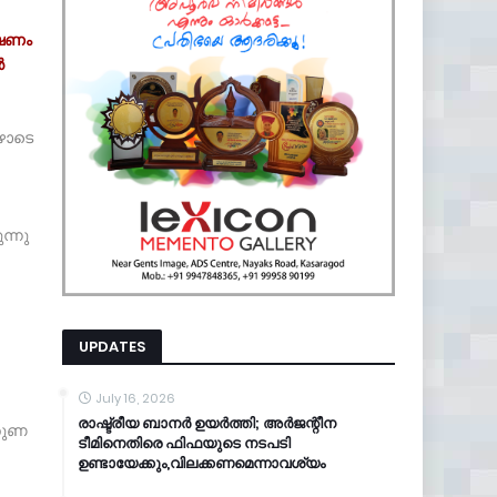
േഷണം
ൻ
ഴോടെ
ന്നു
UPDATES
July 16, 2026
രാഷ്ട്രീയ ബാനർ ഉയർത്തി; അർജന്റീന
്തുണ
ടീമിനെതിരെ ഫിഫയുടെ നടപടി
ഉണ്ടായേക്കും,വിലക്കണമെന്നാവശ്യം