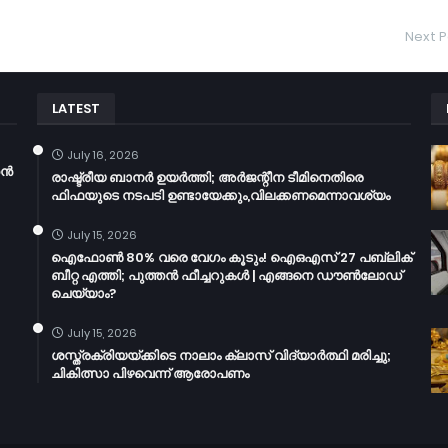
Next P
LATEST
July 16, 2026
തൻ
രാഷ്ട്രീയ ബാനർ ഉയർത്തി; അർജന്റീന ടീമിനെതിരെ
ഫിഫയുടെ നടപടി ഉണ്ടായേക്കും,വിലക്കണമെന്നാവശ്യം
July 15, 2026
ഐഫോൺ 80% വരെ വേഗം കൂടും! ഐഒഎസ് 27 പബ്ലിക്
ബീറ്റ എത്തി; പുത്തൻ ഫീച്ചറുകൾ | എങ്ങനെ ഡൗൺലോഡ്
ചെയ്യാം?
July 15, 2026
ശസ്ത്രക്രിയയ്ക്കിടെ നാലാം ക്ലാസ് വിദ്യാർത്ഥി മരിച്ചു;
ചികിത്സാ പിഴവെന്ന് ആരോപണം