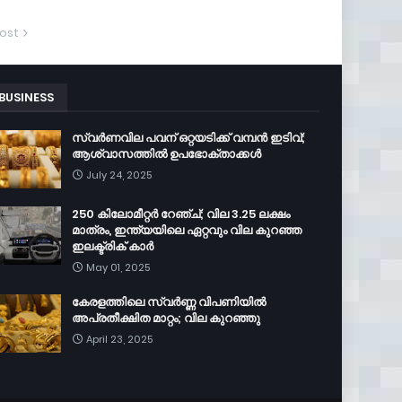
ost
BUSINESS
സ്വർണവില പവന് ഒറ്റയടിക്ക് വമ്പൻ ഇടിവ്;
ആശ്വാസത്തിൽ ഉപഭോക്താക്കൾ
July 24, 2025
250 കിലോമീറ്റർ റേഞ്ച്; വില 3.25 ലക്ഷം
മാത്രം, ഇന്ത്യയിലെ ഏറ്റവും വില കുറഞ്ഞ
ഇലക്ട്രിക് കാർ
May 01, 2025
കേരളത്തിലെ സ്വർണ്ണ വിപണിയിൽ
അപ്രതീക്ഷിത മാറ്റം; വില കുറഞ്ഞു
April 23, 2025