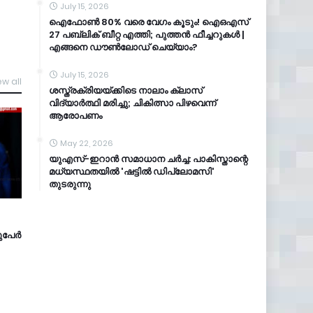
July 15, 2026
ഐഫോൺ 80% വരെ വേഗം കൂടും! ഐഒഎസ്
27 പബ്ലിക് ബീറ്റ എത്തി; പുത്തൻ ഫീച്ചറുകൾ |
എങ്ങനെ ഡൗൺലോഡ് ചെയ്യാം?
July 15, 2026
ew all
ശസ്ത്രക്രിയയ്ക്കിടെ നാലാം ക്ലാസ്
വിദ്യാർത്ഥി മരിച്ചു; ചികിത്സാ പിഴവെന്ന്
ആരോപണം
May 22, 2026
യുഎസ്-ഇറാൻ സമാധാന ചർച്ച: പാകിസ്താന്റെ
മധ്യസ്ഥതയിൽ 'ഷട്ടിൽ ഡിപ്ലോമസി'
തുടരുന്നു
ടുപേർ