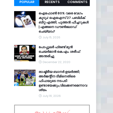
POPULAR
RECENTS
COMMENTS
ഐഫോൺ 80% വരെ വേഗം
കൂടും! ഐഒഎസ് 27 പബ്ലിക്
ബീറ്റ എത്തി; പുത്തൻ ഫീച്ചറുകൾ
| എങ്ങനെ ഡൗൺലോഡ്
ചെയ്യാം?
July 15, 2026
പോപ്പുലർ ഫ്രണ്ട്​ മുൻ
ചെയർമാൻ കെ.എം. ശരീഫ്​
അന്തരിച്ചു
December 22, 2020
രാഷ്ട്രീയ ബാനർ ഉയർത്തി;
അർജന്റീന ടീമിനെതിരെ
ഫിഫയുടെ നടപടി
ഉണ്ടായേക്കും,വിലക്കണമെന്നാവ
ശ്യം
July 16, 2026