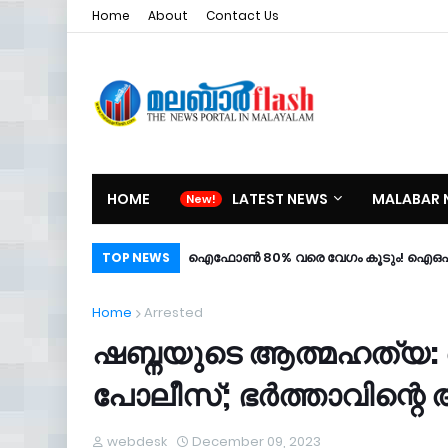
Home
About
Contact Us
HOME
LATEST NEWS
MALABAR 
ഐഫോൺ 80% വരെ വേഗം കൂടും! ഐഒഎസ് 2
TOP NEWS
Home
Arrested
ഷബ്നയുടെ ആത്മഹത്യ:
പോലീസ്; ഭർത്താവിന്റെ അ
webdesk
December 09, 2023