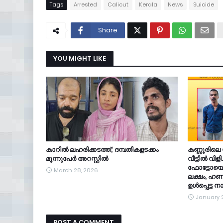
Tags
Arrested
Calicut
Kerala
News
Suicide
Share
YOU MIGHT LIKE
കാറിൽ ലഹരിക്കടത്ത്; ദമ്പതികളടക്കം
കണ്ണൂരിലെ
മൂന്നുപേർ അറസ്റ്റിൽ
വീട്ടിൽ വിളി
ഫോട്ടോയെടു
March 28, 2026
ലക്ഷം, ഹണിട
ഉൾപ്പെട്ട
January 
POST A COMMENT