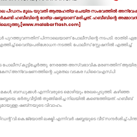
്‍തൃവീട്ടിലെ പീഡനം മൂലം യുവതി ആത്മഹത്യ ചെയ്ത സംഭവത്തിൽ അന്വ
ാർകണ്ടി ഹബീബിന്റെ ഭാര്യ ഷബ്നയാണ് മരിച്ചത്. ഹബീബിന്റെ അമ്മാവ
യിലെടുത്തു.[www.malabarflash.com]
ൾ പുറത്തുവന്നതിന് പിന്നാലെയാണ് പോലീസിന്റെ നടപടി. രാത്രി ഏ
തിച്ച് വൈദ്യപരിശോധന നടത്തി. പോലീസ് സ്റ്റേഷനിൽ എത്തിച്ച്
 പോലീസ് കൂട്ടിച്ചേർത്തു. നേരത്തേ അസ്വഭാവിക മരണത്തിന് ആയിരു
ം, കേസ് അന്വേഷണത്തിന്റെ ചുമതല വടകര ഡിവൈഎസ്പി
, മകൾ, ബന്ധുക്കൾ എന്നിവരുടെ മൊഴിയും രേഖപ്പെടുത്തി. കഴിഞ്ഞ
ബ്നയെ, ഭർതൃവീട്ടിൽ തൂങ്ങിമരിച്ച നിലയിൽ കണ്ടെത്തിയത്. ഹബീബ്
ുമായുള്ള ഷബ്‌നയുടെ വിവാഹം.
്റ് വി.കെ.ജ്യോതി ലക്ഷ്മി എന്നിവർ ഷബ്നയുടെ വീട് സന്ദർശിച്ച് പിന