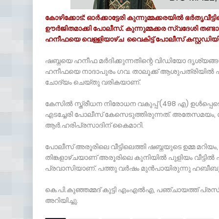
കോഴിക്കോട്: ഓർക്കാട്ടേരി കുന്നുമ്മക്കരയിൽ ഭര
ഊർജിതമാക്കി പോലീസ്. കുന്നുമ്മക്കര സ്വദേശി തണ്ട
ഹനീഫയെ വെള്ളിയാഴ്ച വൈകിട്ട് പോലീസ് കസ്റ്റഡി
ഷബ്നയെ ഹനീഫ മർദിക്കുന്നതിന്റെ വിഡിയോ ദൃശ്യങ്ങ
ഹനീഫയെ നാദാപുരം ഗവ. താലൂക്ക് ആശുപത്രിയിൽ എത്
ചോദ്യം ചെയ്തു വരികയാണ്.
കേസിൽ സ്ത്രീധന നിരോധന വകുപ്പ് (498 എ) ഉൾപ്പെടെ
എടച്ചേരി പോലീസ് കേസെടുത്തിരുന്നത്. അതേസമയ
ആർ.ഹരിപ്രസാദിന് കൈമാറി.
പോലീസ് അരൂരിലെ വീട്ടിലെത്തി ഷബ്നയുടെ ഉമ്മ മറിയം
തിങ്കളാഴ്ചയാണ് അരൂരിലെ കുനിയിൽ പുളിയം വീട്ടിൽ ഷ
പ്രവാസിയാണ്. പത്തു വര്‍ഷം മുൻപായിരുന്നു ഹബീബ
കെ.പി.കുഞ്ഞമ്മദ് കുട്ടി എംഎൽഎ, പഞ്ചായത്ത് പ്രസിഡന
അറിയിച്ചു.