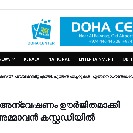
NEWS
KERALA
NATIONAL
ENTERTAINMENT
OBI
7 പബ്ലിക് ബീറ്റ എത്തി; പുത്തൻ ഫീച്ചറുകൾ | എങ്ങനെ ഡൗൺലോഡ
 അന്വേഷണം ഊർജിതമാക്കി
മ്മാവൻ കസ്റ്റഡിയില്‍