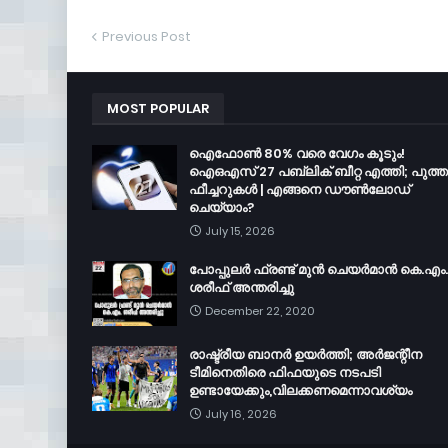
Previous Post
MOST POPULAR
ഐഫോൺ 80% വരെ വേഗം കൂടും!
ഐഒഎസ് 27 പബ്ലിക് ബീറ്റ എത്തി; പുത്
ഫീച്ചറുകൾ | എങ്ങനെ ഡൗൺലോഡ്
ചെയ്യാം?
July 15, 2026
പോപ്പുലർ ഫ്രണ്ട്​ മുൻ ചെയർമാൻ കെ.എം.
ശരീഫ്​ അന്തരിച്ചു
December 22, 2020
രാഷ്ട്രീയ ബാനർ ഉയർത്തി; അർജന്റീന
ടീമിനെതിരെ ഫിഫയുടെ നടപടി
ഉണ്ടായേക്കും,വിലക്കണമെന്നാവശ്യം
July 16, 2026