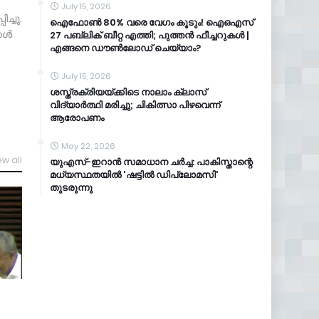
July 15, 2026
്ചു.
ഐഫോൺ 80% വരെ വേഗം കൂടും! ഐഒഎസ്
ള്‍
27 പബ്ലിക് ബീറ്റ എത്തി; പുത്തൻ ഫീച്ചറുകൾ |
എങ്ങനെ ഡൗൺലോഡ് ചെയ്യാം?
July 15, 2026
ശസ്ത്രക്രിയയ്ക്കിടെ നാലാം ക്ലാസ്
വിദ്യാർത്ഥി മരിച്ചു; ചികിത്സാ പിഴവെന്ന്
ആരോപണം
May 22, 2026
ew all
യുഎസ്-ഇറാൻ സമാധാന ചർച്ച: പാകിസ്താന്റെ
മധ്യസ്ഥതയിൽ 'ഷട്ടിൽ ഡിപ്ലോമസി'
തുടരുന്നു