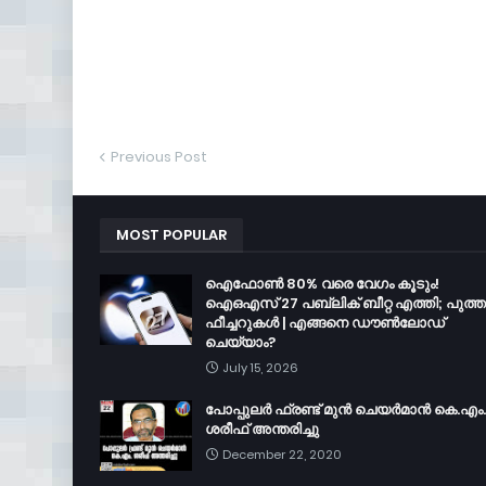
Previous Post
MOST POPULAR
ഐഫോൺ 80% വരെ വേഗം കൂടും!
ഐഒഎസ് 27 പബ്ലിക് ബീറ്റ എത്തി; പുത്
ഫീച്ചറുകൾ | എങ്ങനെ ഡൗൺലോഡ്
ചെയ്യാം?
July 15, 2026
പോപ്പുലർ ഫ്രണ്ട്​ മുൻ ചെയർമാൻ കെ.എം.
ശരീഫ്​ അന്തരിച്ചു
December 22, 2020