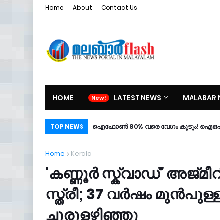
Home
About
Contact Us
HOME
LATEST NEWS
MALABAR 
ഐഫോൺ 80% വരെ വേഗം കൂടും! ഐഒഎസ് 2
TOP NEWS
Home
Kerala
'കണ്ണൂര്‍ സ്ക്വാഡ്' അജ്
സ്ത്രീ; 37 വർഷം മുൻപുള
ചുരുളഴിഞ്ഞു