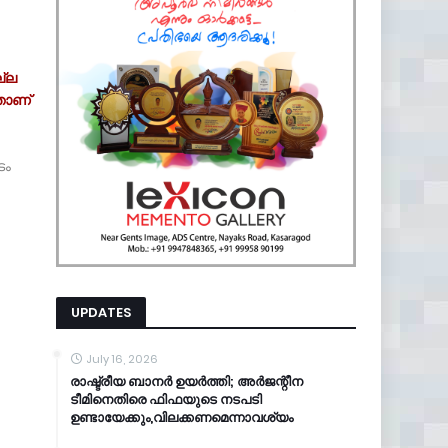
ല്ല
നതാണ്
ടം
UPDATES
July 16, 2026
രാഷ്ട്രീയ ബാനർ ഉയർത്തി; അർജന്റീന
ടീമിനെതിരെ ഫിഫയുടെ നടപടി
ഉണ്ടായേക്കും,വിലക്കണമെന്നാവശ്യം