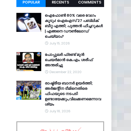
POPULAR
RECENTS
COMMENTS
ഐഫോൺ 80% വരെ വേഗം
കൂടും! ഐഒഎസ് 27 പബ്ലിക്
ബീറ്റ എത്തി; പുത്തൻ ഫീച്ചറുകൾ
| എങ്ങനെ ഡൗൺലോഡ്
ചെയ്യാം?
July 15, 2026
പോപ്പുലർ ഫ്രണ്ട്​ മുൻ
ചെയർമാൻ കെ.എം. ശരീഫ്​
അന്തരിച്ചു
December 22, 2020
രാഷ്ട്രീയ ബാനർ ഉയർത്തി;
അർജന്റീന ടീമിനെതിരെ
ഫിഫയുടെ നടപടി
ഉണ്ടായേക്കും,വിലക്കണമെന്നാവ
ശ്യം
July 16, 2026