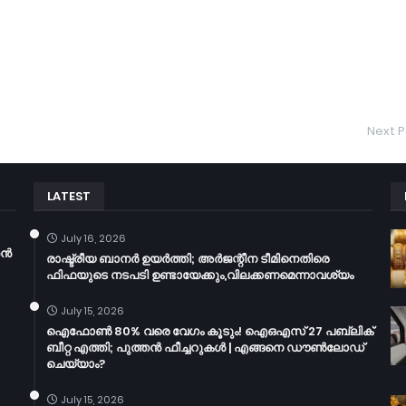
Next P
LATEST
July 16, 2026
തൻ
രാഷ്ട്രീയ ബാനർ ഉയർത്തി; അർജന്റീന ടീമിനെതിരെ
ഫിഫയുടെ നടപടി ഉണ്ടായേക്കും,വിലക്കണമെന്നാവശ്യം
July 15, 2026
ഐഫോൺ 80% വരെ വേഗം കൂടും! ഐഒഎസ് 27 പബ്ലിക്
ബീറ്റ എത്തി; പുത്തൻ ഫീച്ചറുകൾ | എങ്ങനെ ഡൗൺലോഡ്
ചെയ്യാം?
July 15, 2026