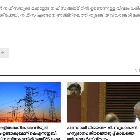
സയുടെ മക്കളോട് നഫീസ അജ്മീറിൽ ഉണ്ടെന്നുള്ള വിവരം ധരിപ്പിച
്ക് പോയി. നഫീസ എങ്ങനെ അജ്മീറിലെത്തി തുടങ്ങിയ വിവരങ്ങള്‍ മക്ക
Vi
ലകളിൽ ഭാഗിക വൈദ്യുതി
പിണറായി വിജയൻ - ജി. സുധാകരൻ
ം ഉണ്ടാകുമെന്ന് കെഎസ്ഇബി,
ഹസ്തദാനം: തിരഞ്ഞെടുപ്പ് കാലത്തെ
് സബ്സ്റ്റേഷനിൽ മെയ് 25 വരെ
തർക്കങ്ങൾക്ക് വിരാമം