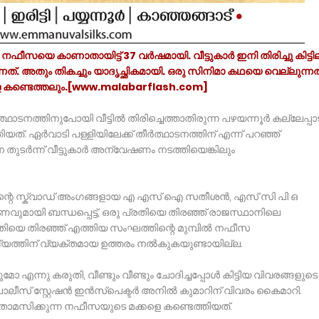
ീസയെ കാണാതായിട്ട് 37 വർഷമായി. വീട്ടുകാർ ഇനി തിരിച്ചു കിട്ടി
നത്. അതും തികച്ചും യാദൃച്ഛികമായി. ഒരു സിനിമാ കഥയെ വെല്ലുന്
 കണ്ടെത്തലും.[www.malabarflash.com]
ീർത്ഥാടനത്തിനുപോയി വീട്ടിൽ തിരിച്ചെത്താതിരുന്ന പഴയന്നൂർ കല്ലേപ്പാ
. ഏർവാടി പള്ളിയിലേക്ക് തീർത്ഥാടനത്തിന് എന്ന് പറഞ്ഞ്
െ തുടർന്ന് വീട്ടുകാർ അന്വേഷണം നടത്തിയെങ്കിലും
ന്റെ സ്ക്വാഡ് അംഗങ്ങളായ എ എസ് ഐ സതീശൻ, എസ് സി പി ഒ
ായി ബന്ധപ്പെട്ട്, ഒരു പ്രതിയെ തിരഞ്ഞ് രാജസ്ഥാനിലെ
്രതിയെ തിരഞ്ഞ് എത്തിയ സംഘത്തിന്റെ മുമ്പിൽ നഫീസ
്യത്തിന് വ്യക്തമായ ഉത്തരം നൽകുകയുണ്ടായില്ല.
 എന്നു കരുതി, വീണ്ടും വീണ്ടും ചോദിച്ചപ്പോൾ കിട്ടിയ വിവരങ്ങളുടെ
ലീസ് സ്റ്റേഷൻ ഇൻസ്പെക്ടർ അനിൽ കുമാറിന് വിവരം കൈമാറി.
ൾ താമസിക്കുന്ന നഫീസയുടെ മക്കളെ കണ്ടെത്തിയത്.