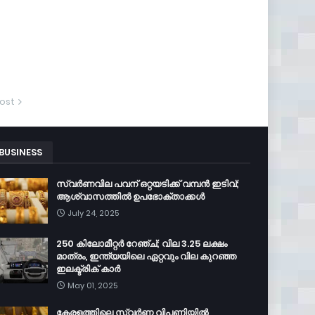
ost
BUSINESS
സ്വർണവില പവന് ഒറ്റയടിക്ക് വമ്പൻ ഇടിവ്;
ആശ്വാസത്തിൽ ഉപഭോക്താക്കൾ
July 24, 2025
250 കിലോമീറ്റർ റേഞ്ച്; വില 3.25 ലക്ഷം
മാത്രം, ഇന്ത്യയിലെ ഏറ്റവും വില കുറഞ്ഞ
ഇലക്ട്രിക് കാർ
May 01, 2025
കേരളത്തിലെ സ്വർണ്ണ വിപണിയിൽ