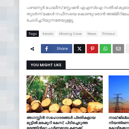
പഴയനൂർ പോലീസ് സ്റ്റേഷൻ എഎസ്ഐ സതീഷ് കുമാർ നഫീ
തുടര്‍ന്ന് മക്കൾ നഫീസയെ കൊണ്ടുവരാന്‍ അജ്മീറിലേക
ചോദിച്ചറിയുന്നതേയുള്ളൂ.
Tags
Kerala
Missing Case
News
Thrissur
Share
YOU MIGHT LIKE
അഗസ്റ്റിൻ സഹോദരങ്ങൾ പ്രതികളായ
നാല് ജില്
മുട്ടിൽ മരംമുറി കേസ്; പിടിച്ചെടുത്ത
നിയന്ത്രണ
മരത്തിന്‍റെ പൂർണമായ കണക്ക്
കോഴിക്കോട