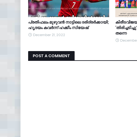
പ്രതിഫലം മുഴുവന്‍ നാട്ടിലെ ദരിദ്രര്‍ക്കായി;
കിരീടവിജയം
ഹൃദയം കവര്‍ന്ന് ഹക്കീം സിയേഷ്‌
‘തിരിച്ചടിച്
തന്നെ
December 21, 2022
December
POST A COMMENT