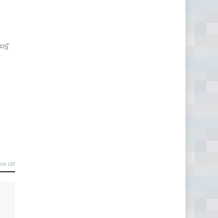
ട്
ew all