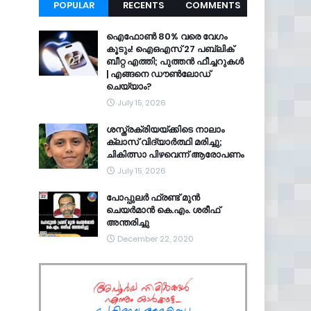
POPULAR
RECENTS
COMMENTS
ഐഫോൺ 80% വരെ വേഗം
കൂടും! ഐഒഎസ് 27 പബ്ലിക്
ബീറ്റ എത്തി; പുത്തൻ ഫീച്ചറുകൾ
| എങ്ങനെ ഡൗൺലോഡ്
ചെയ്യാം?
July 15, 2026
ശസ്ത്രക്രിയയ്ക്കിടെ നാലാം
ക്ലാസ് വിദ്യാർത്ഥി മരിച്ചു;
ചികിത്സാ പിഴവെന്ന് ആരോപണം
July 15, 2026
പോപ്പുലർ ഫ്രണ്ട്​ മുൻ
ചെയർമാൻ കെ.എം. ശരീഫ്​
അന്തരിച്ചു
December 22, 2020