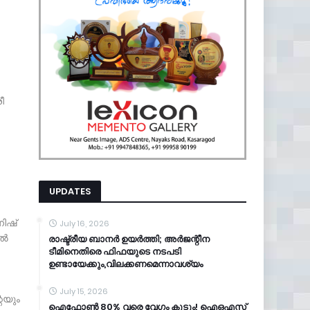
ീ
UPDATES
നിഷ്
July 16, 2026
്‍
രാഷ്ട്രീയ ബാനർ ഉയർത്തി; അർജന്റീന
ടീമിനെതിരെ ഫിഫയുടെ നടപടി
ഉണ്ടായേക്കും,വിലക്കണമെന്നാവശ്യം
July 15, 2026
െയും
ഐഫോൺ 80% വരെ വേഗം കൂടും! ഐഒഎസ്