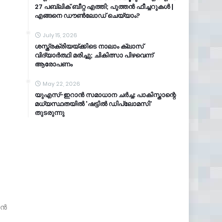
27 പബ്ലിക് ബീറ്റ എത്തി; പുത്തൻ ഫീച്ചറുകൾ |
എങ്ങനെ ഡൗൺലോഡ് ചെയ്യാം?
July 15, 2026
ശസ്ത്രക്രിയയ്ക്കിടെ നാലാം ക്ലാസ്
വിദ്യാർത്ഥി മരിച്ചു; ചികിത്സാ പിഴവെന്ന്
ആരോപണം
May 22, 2026
യുഎസ്-ഇറാൻ സമാധാന ചർച്ച: പാകിസ്താന്റെ
മധ്യസ്ഥതയിൽ 'ഷട്ടിൽ ഡിപ്ലോമസി'
തുടരുന്നു
്‍