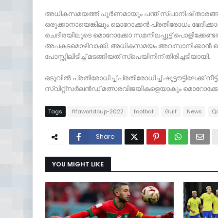
അധികസമയത്ത് പൂര്‍ണമായും പന്ത് സ്പാനിഷ് താരങ്ങളുട
ഒരുക്കാനായെങ്കിലും മൊറോക്കന്‍ പ്രതിരോധം ഭേദിക്കാന്‍
ചെദിരയിലൂടെ മൊറോക്കോ സമനിലപ്പൂട്ട് പൊളിക്കേണ്ടത
അപകടമൊഴിവാക്കി. അധികസമയം അവസാനിക്കാന്‍ സെക്
പോസ്റ്റിലിടിച്ച് മടങ്ങിയത് സ്‌പെയിനിന് തിരിച്ചടിയായി.
ഒടുവില്‍ പ്രതിരോധിച്ച് പ്രതിരോധിച്ച് ഷൂട്ടൗട്ടിലേക്ക് നീട
സ്വിറ്റ്‌സര്‍ലന്‍ഡ് മത്സരവിജയികളെയാകും മൊറോക്കോ ക്
Tags
fifaworldcup-2022
football
Gulf
News
Q
Share
YOU MIGHT LIKE