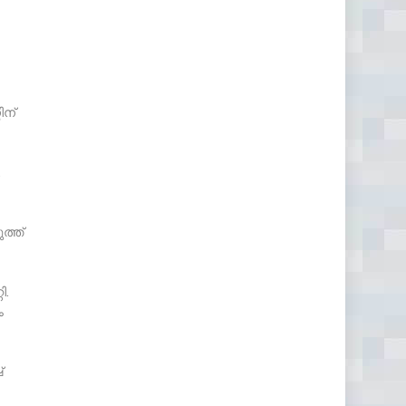
ിന്
.
ത്ത്
ി.
ം
്