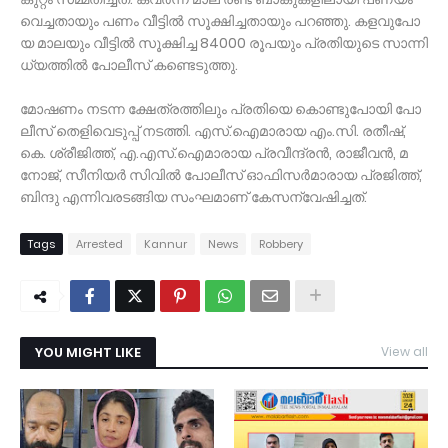
വെ​ച്ച​താ​യും പ​ണം വീ​ട്ടി​ൽ സൂ​ക്ഷി​ച്ച​താ​യും പ​റ​ഞ്ഞു. ക​ള​വു​പോ​
യ മാ​ല​യും വീ​ട്ടി​ൽ സൂ​ക്ഷി​ച്ച 84000 രൂ​പ​യും പ്ര​തി​യു​ടെ സാ​ന്നി​
ധ്യ​ത്തി​ൽ പോലീ​സ് ക​ണ്ടെ​ടു​ത്തു.
മോ​ഷ​ണം ന​ട​ന്ന ക്ഷേ​ത്ര​ത്തി​ലും പ്ര​തി​യെ കൊ​ണ്ടു​പോ​യി പോ​
ലീ​സ് തെ​ളി​വെ​ടു​പ്പ് ന​ട​ത്തി. എ​സ്.​ഐ​മാ​രാ​യ എം.​സി. ര​തീ​ഷ്,
കെ. ​ശ്രീ​ജി​ത്ത്, എ.​എ​സ്.​ഐ​മാ​രാ​യ പ്ര​വീ​ന്ദ്ര​ൻ, രാ​ജീ​വ​ൻ, മ​
നോ​ജ്, സീ​നി​യ​ർ സി​വി​ൽ പോലീ​സ് ഓ​ഫി​സ​ർ​മാ​രാ​യ പ്ര​ജി​ത്ത്,
ബി​ന്ദു എ​ന്നി​വ​ര​ട​ങ്ങി​യ സം​ഘ​മാ​ണ് കേ​സ​ന്വേ​ഷി​ച്ച​ത്.
Tags
Arrested
Kannur
News
Robbery
YOU MIGHT LIKE
View all