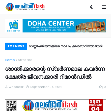
പോപ്പുലർ ഫ്രണ്ട്​ മുൻ ചെയർമാൻ കെ.എം. ശരീഫ്​
ശസ്ത്രക്രിയയ്ക്കിടെ നാലാം ക്ലാസ് വിദ്യാർത്ഥി
രാ
TOP NEWS
അന്തരിച്ചു
മരിച്ചു; ചികിത്സാ പിഴവെന്ന് ആരോപണം
ഫി
Home
Arrested
ഉണ
ശാന്തിക്കാരന്റെ സ്വർണമാല കവർന്ന
ക്ഷേത്ര ജീവനക്കാരി റിമാൻഡിൽ
webdesk
September 04, 2021
0