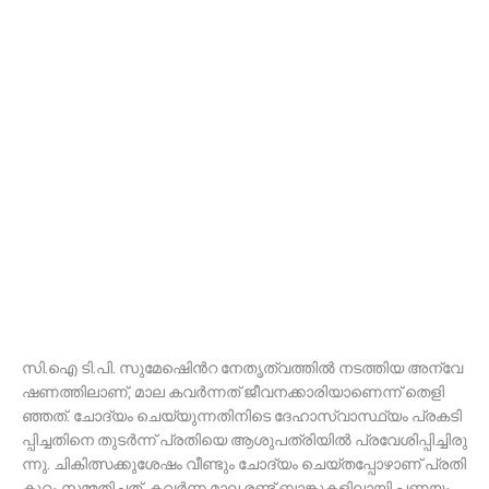
സി.​ഐ ടി.​പി. സു​മേ​ഷി‍െൻറ നേ​തൃ​ത്വ​ത്തി​ൽ ന​ട​ത്തി​യ അ​ന്വേ​
ഷ​ണ​ത്തി​ലാ​ണ്, മാ​ല ക​വ​ർ​ന്ന​ത് ജീ​വ​ന​ക്കാ​രി​യാ​ണെ​ന്ന് തെ​ളി​
ഞ്ഞ​ത്. ചോ​ദ്യം ചെ​യ്യു​ന്ന​തി​നി​ടെ ദേ​ഹാ​സ്വാ​സ്ഥ്യം പ്ര​ക​ടി​
പ്പി​ച്ച​തി​നെ തു​ട​ർ​ന്ന് പ്ര​തി​യെ ആ​ശു​പ​ത്രി​യി​ൽ പ്ര​വേ​ശി​പ്പി​ച്ചി​രു​
ന്നു. ചി​കി​ത്സ​ക്കു​ശേ​ഷം വീ​ണ്ടും ചോ​ദ്യം ചെ​യ്ത​പ്പോ​ഴാ​ണ് പ്ര​തി
കു​റ്റം സ​മ്മ​തി​ച്ച​ത്. ക​വ​ർ​ന്ന മാ​ല ര​ണ്ട് ബാ​ങ്കു​ക​ളി​ലാ​യി പ​ണ​യം