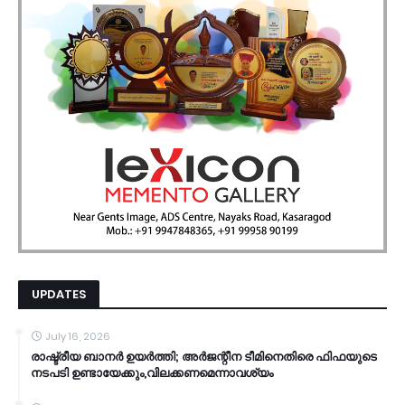
UPDATES
July 16, 2026
രാഷ്ട്രീയ ബാനർ ഉയർത്തി; അർജന്റീന ടീമിനെതിരെ ഫിഫയുടെ
നടപടി ഉണ്ടായേക്കും,വിലക്കണമെന്നാവശ്യം