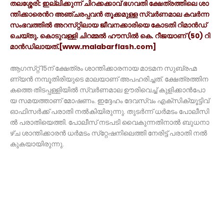
ത​ല​ശ്ശേ​രി: ഇ​ല്ലി​ക്കു​ന്ന് ചി​റ​ക്ക​ക്കാ​വ് ഭ​ഗ​വ​തി ക്ഷേ​ത്ര​ത്തി​ലെ ശാ​
ന്തി​ക്കാ​ര‍െൻറ അ​ഞ്ച​ര​പ്പ​വ​ൻ തൂ​ക്ക​മു​ള്ള സ്വ​ർ​ണ​മാ​ല ക​വ​ർ​ന്ന
സം​ഭ​വ​ത്തി​ൽ അ​റ​സ്​​റ്റി​ലാ​യ ജീ​വ​ന​ക്കാ​രി​യെ കോ​ട​തി റി​മാ​ൻ​ഡ്
ചെ​യ്തു. കൊ​ടു​വ​ള്ളി ചി​റ​മ്മ​ൽ ഹൗ​സി​ൽ കെ. ​റീ​ജ​യാ​ണ് (50) റി​
മാ​ൻ​ഡി​ലാ​യ​ത്.[www.malabarflash.com]
ആ​ഗ​സ്​​റ്റ് 15ന്​ ​ക്ഷേ​ത്രം ശാ​ന്തി​ക്കാ​ര​നാ​യ മാ​ട​മ​ന സു​ബ്ര​ഹ്മ​
ണ്യ​ൻ ന​മ്പൂ​തി​രി​യു​ടെ മാ​ല​യാ​ണ് അ​പ​ഹ​രി​ച്ച​ത്. ക്ഷേ​ത്ര​ത്തി​ന​
ക​ത്തെ തി​ട​പ്പ​ള്ളി​യി​ൽ സ്വ​ർ​ണ​മാ​ല ഊ​രി​വെ​ച്ച് കു​ളി​ക്കാ​ൻ​പോ​
യ സ​മ​യ​ത്താ​ണ് മോ​ഷ​ണം. ഇ​ദ്ദേ​ഹം ദേ​വ​സ്വം എ​ക്സി​ക്യൂ​ട്ടി​വ്
ഓ​ഫി​സ​ർ​ക്ക് പ​രാ​തി ന​ൽ​കി​യി​രു​ന്നു. തു​ട​ർ​ന്ന് ധ​ർ​മ​ടം പോ​ലീ​സി​
ൽ പ​രാ​തി​യെ​ത്തി. പോ​ലീ​സ് ന​ട​പ​ടി വൈ​കു​ന്ന​തി​നാ​ൽ ബു​ധ​നാ​
ഴ്ച ശാ​ന്തി​ക്കാ​ര​ൻ ധ​ർ​മ​ടം സ്​​റ്റേ​ഷ​നി​ലെ​ത്തി നേ​രി​ട്ട് പ​രാ​തി ന​ൽ​
കു​ക​യാ​യി​രു​ന്നു.