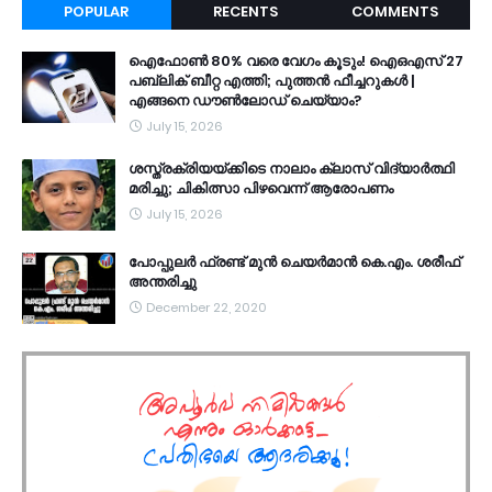
POPULAR
RECENTS
COMMENTS
ഐഫോൺ 80% വരെ വേഗം കൂടും! ഐഒഎസ് 27
പബ്ലിക് ബീറ്റ എത്തി; പുത്തൻ ഫീച്ചറുകൾ |
എങ്ങനെ ഡൗൺലോഡ് ചെയ്യാം?
July 15, 2026
ശസ്ത്രക്രിയയ്ക്കിടെ നാലാം ക്ലാസ് വിദ്യാർത്ഥി
മരിച്ചു; ചികിത്സാ പിഴവെന്ന് ആരോപണം
July 15, 2026
പോപ്പുലർ ഫ്രണ്ട്​ മുൻ ചെയർമാൻ കെ.എം. ശരീഫ്​
അന്തരിച്ചു
December 22, 2020