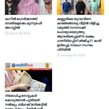
കാറിൽ ലഹരിക്കടത്ത്;
കണ്ണൂരിലെ യുവാവിനെ
ദമ്പതികളടക്കം മൂന്നുപേർ
കാഞ്ഞങ്ങാട്ടെ വീട്ടിൽ വിളിച്ചു
അറസ്റ്റിൽ
വരുത്തി നഗ്നനാക്കി
ഫോട്ടോയെടുത്തു;
March 28, 2026
ആവശ്യപ്പെട്ടത് 10 ലക്ഷം,
ഹണിട്രാപ്പിന് ശ്രമിച്ച 17 കാരി
ഉൾപ്പെട്ട നാലംഗ സംഘം
പിടിയിൽ
January 23, 2026
നിരോധിച്ച നോട്ടുകൾ
കൊടുത്താൽ പുതിയത്
നൽകും, ബ്ലാക്ക് മാർക്കറ്റിൽ
വെളുപ്പിക്കും; പിന്നിൽ വൻ