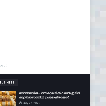
ost
BUSINESS
സ്വർണവില പവന് ഒറ്റയടിക്ക് വമ്പൻ ഇടിവ്;
ആശ്വാസത്തിൽ ഉപഭോക്താക്കൾ
July 24, 2025