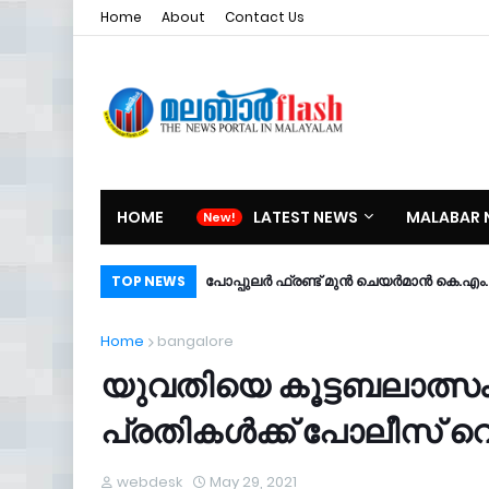
Home
About
Contact Us
HOME
LATEST NEWS
MALABAR 
പോപ്പുലർ ഫ്രണ്ട്​ മുൻ ചെയർമാൻ കെ.എം. ശ
TOP NEWS
Home
bangalore
യുവതിയെ കൂട്ടബലാത്സ
പ്രതികൾക്ക് പോലീസ് വെട
webdesk
May 29, 2021