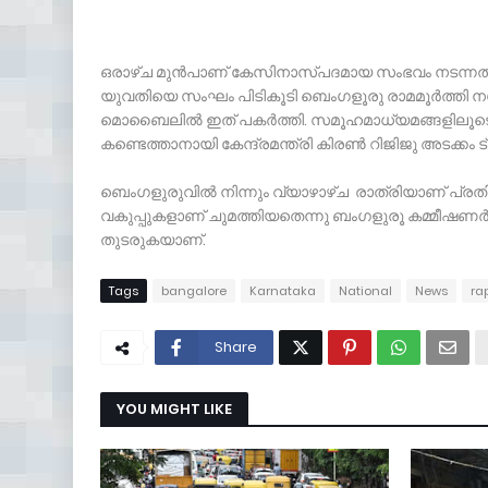
ഒരാഴ്ച മുൻപാണ് കേസിനാസ്പദമായ സംഭവം നടന്നത്. മന
യുവതിയെ സംഘം പിടികൂടി ബെംഗളൂരു രാമമൂർത്തി നഗറില
മൊബൈലിൽ ഇത് പകർത്തി. സമൂഹമാധ്യമങ്ങളിലൂടെ വ
കണ്ടെത്താനായി കേന്ദ്രമന്ത്രി കിരൺ റിജിജു അടക്കം ട
ബെംഗളുരുവിൽ നിന്നും വ്യാഴാഴ്ച രാത്രിയാണ് പ്രത
വകുപ്പുകളാണ് ചുമത്തിയതെന്നു ബംഗളുരൂ കമ്മീഷണർ 
തുടരുകയാണ്.
Tags
bangalore
Karnataka
National
News
ra
Share
YOU MIGHT LIKE