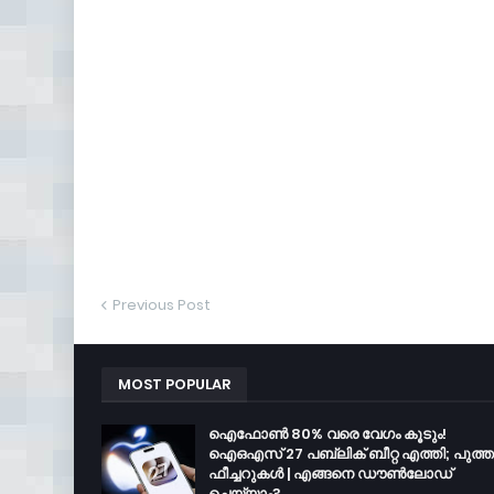
Previous Post
MOST POPULAR
ഐഫോൺ 80% വരെ വേഗം കൂടും!
ഐഒഎസ് 27 പബ്ലിക് ബീറ്റ എത്തി; പുത്
ഫീച്ചറുകൾ | എങ്ങനെ ഡൗൺലോഡ്
ചെയ്യാം?