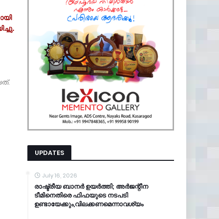
നായി
്ചു.
ത്.
UPDATES
July 16, 2026
രാഷ്ട്രീയ ബാനർ ഉയർത്തി; അർജന്റീന
ടീമിനെതിരെ ഫിഫയുടെ നടപടി
ഉണ്ടായേക്കും,വിലക്കണമെന്നാവശ്യം