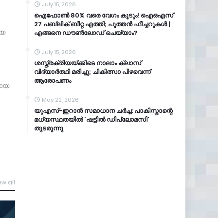
July 15, 2026
ഐഫോൺ 80% വരെ വേഗം കൂടും! ഐഒഎസ്
27 പബ്ലിക് ബീറ്റ എത്തി; പുത്തൻ ഫീച്ചറുകൾ |
ിയ
എങ്ങനെ ഡൗൺലോഡ് ചെയ്യാം?
July 15, 2026
ശസ്ത്രക്രിയയ്ക്കിടെ നാലാം ക്ലാസ്
വിദ്യാർത്ഥി മരിച്ചു; ചികിത്സാ പിഴവെന്ന്
ആരോപണം
മായ
May 22, 2026
യുഎസ്-ഇറാൻ സമാധാന ചർച്ച: പാകിസ്താന്റെ
മധ്യസ്ഥതയിൽ 'ഷട്ടിൽ ഡിപ്ലോമസി'
തുടരുന്നു
ew all