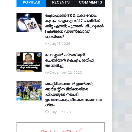
POPULAR
RECENTS
COMMENTS
ഐഫോൺ 80% വരെ വേഗം
കൂടും! ഐഒഎസ് 27 പബ്ലിക്
ബീറ്റ എത്തി; പുത്തൻ ഫീച്ചറുകൾ
| എങ്ങനെ ഡൗൺലോഡ്
ചെയ്യാം?
July 15, 2026
പോപ്പുലർ ഫ്രണ്ട്​ മുൻ
ചെയർമാൻ കെ.എം. ശരീഫ്​
അന്തരിച്ചു
December 22, 2020
രാഷ്ട്രീയ ബാനർ ഉയർത്തി;
അർജന്റീന ടീമിനെതിരെ
ഫിഫയുടെ നടപടി
ഉണ്ടായേക്കും,വിലക്കണമെന്നാവ
ശ്യം
July 16, 2026