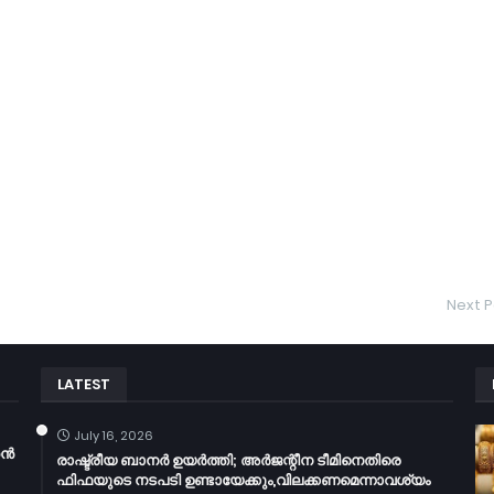
Next P
LATEST
July 16, 2026
തൻ
രാഷ്ട്രീയ ബാനർ ഉയർത്തി; അർജന്റീന ടീമിനെതിരെ
ഫിഫയുടെ നടപടി ഉണ്ടായേക്കും,വിലക്കണമെന്നാവശ്യം