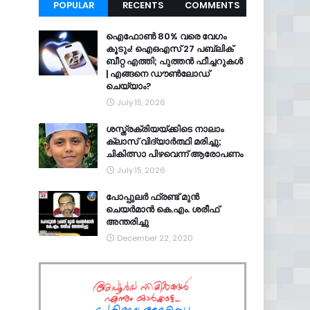
POPULAR
RECENTS
COMMENTS
ഐഫോൺ 80% വരെ വേഗം
കൂടും! ഐഒഎസ് 27 പബ്ലിക്
ബീറ്റ എത്തി; പുത്തൻ ഫീച്ചറുകൾ
| എങ്ങനെ ഡൗൺലോഡ്
ചെയ്യാം?
July 15, 2026
ശസ്ത്രക്രിയയ്ക്കിടെ നാലാം
ക്ലാസ് വിദ്യാർത്ഥി മരിച്ചു;
ചികിത്സാ പിഴവെന്ന് ആരോപണം
July 15, 2026
പോപ്പുലർ ഫ്രണ്ട്​ മുൻ
ചെയർമാൻ കെ.എം. ശരീഫ്​
അന്തരിച്ചു
December 22, 2020