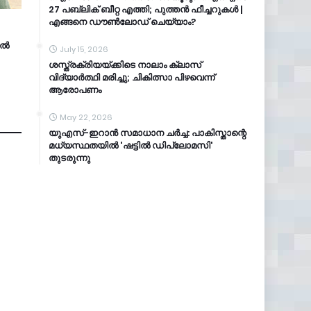
27 പബ്ലിക് ബീറ്റ എത്തി; പുത്തൻ ഫീച്ചറുകൾ |
എങ്ങനെ ഡൗൺലോഡ് ചെയ്യാം?
ിൽ
July 15, 2026
ശസ്ത്രക്രിയയ്ക്കിടെ നാലാം ക്ലാസ്
വിദ്യാർത്ഥി മരിച്ചു; ചികിത്സാ പിഴവെന്ന്
ആരോപണം
May 22, 2026
യുഎസ്-ഇറാൻ സമാധാന ചർച്ച: പാകിസ്താന്റെ
മധ്യസ്ഥതയിൽ 'ഷട്ടിൽ ഡിപ്ലോമസി'
തുടരുന്നു