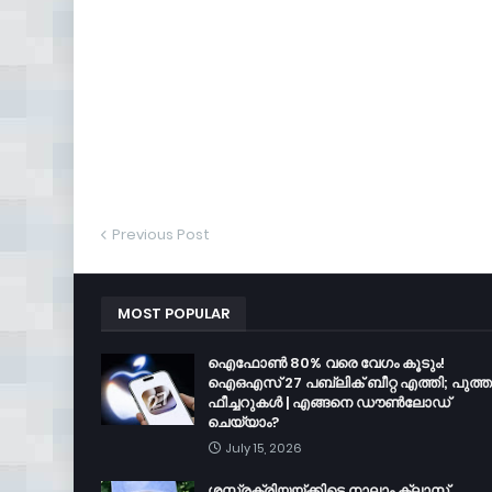
Previous Post
MOST POPULAR
ഐഫോൺ 80% വരെ വേഗം കൂടും!
ഐഒഎസ് 27 പബ്ലിക് ബീറ്റ എത്തി; പുത്
ഫീച്ചറുകൾ | എങ്ങനെ ഡൗൺലോഡ്
ചെയ്യാം?
July 15, 2026
ശസ്ത്രക്രിയയ്ക്കിടെ നാലാം ക്ലാസ്