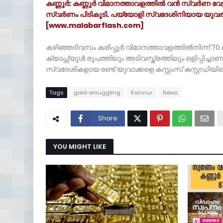
കണ്ണൂർ: കണ്ണൂർ വിമാനത്താവളത്തിൽ വൻ സ്വർണ വേട്
സ്വർണം പിടികൂടി. പയ്യോളി സ്വദേശിനിയായ യുവതി
[www.malabarflash.com]
കഴിഞ്ഞദിവസം കരിപ്പൂർ വിമാനത്താവളത്തിൽനിന്ന് 70 
ക്യാപ്സ്യൂൾ രൂപത്തിലും അടിവസ്ത്രത്തിലും ഒളിപ്പിച്ച
സ്വദേശികളായ രണ്ട് യുവാക്കളെ കസ്റ്റംസ് കസ്റ്റഡിയിലെ
Tags
gold-smuggling
Kannur
News
Share
YOU MIGHT LIKE