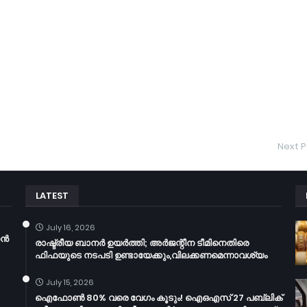
Next P
LATEST
July 16, 2026
തൻ
രാഷ്ട്രീയ ബാനർ ഉയർത്തി; അർജന്റീന ടീമിനെതിരെ
ഫിഫയുടെ നടപടി ഉണ്ടായേക്കും,വിലക്കണമെന്നാവശ്യം
July 15, 2026
ഐഫോൺ 80% വരെ വേഗം കൂടും! ഐഒഎസ് 27 പബ്ലിക്