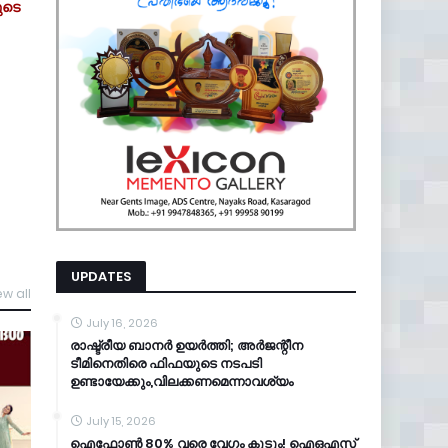
ുടെ
UPDATES
ew all
July 16, 2026
രാഷ്ട്രീയ ബാനർ ഉയർത്തി; അർജന്റീന
ടീമിനെതിരെ ഫിഫയുടെ നടപടി
ഉണ്ടായേക്കും,വിലക്കണമെന്നാവശ്യം
July 15, 2026
ഐഫോൺ 80% വരെ വേഗം കൂടും! ഐഒഎസ്