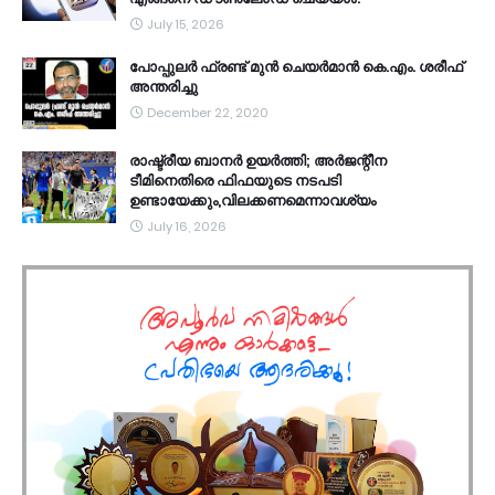
July 15, 2026
പോപ്പുലർ ഫ്രണ്ട്​ മുൻ ചെയർമാൻ കെ.എം. ശരീഫ്​
അന്തരിച്ചു
December 22, 2020
രാഷ്ട്രീയ ബാനർ ഉയർത്തി; അർജന്റീന
ടീമിനെതിരെ ഫിഫയുടെ നടപടി
ഉണ്ടായേക്കും,വിലക്കണമെന്നാവശ്യം
July 16, 2026