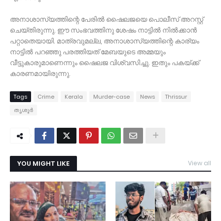
അനാശാസ്യത്തിന്റെ പേരില്‍ ഷൈലജയെ പൊലീസ് അറസ്റ്റ്
ചെയ്തിരുന്നു. ഈ സംഭവത്തിനു ശേഷം നാട്ടില്‍ നില്‍ക്കാന്‍
പറ്റാതെയായി. മാത്രവുമല്ല, അനാശാസ്യത്തിന്റെ കാര്യം
നാട്ടില്‍ പറഞ്ഞു പരത്തിയത് മേബയുടെ അമ്മയും
വീട്ടുകാരുമാണെന്നും ഷൈലജ വിശ്വസിച്ചു. ഇതും പകയ്ക്ക്
കാരണമായിരുന്നു.
Tags
Crime
Kerala
Murder-case
News
Thrissur
തൃശൂർ
YOU MIGHT LIKE
View all