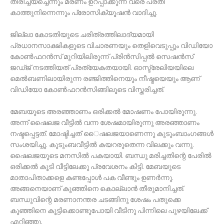
തിരിച്ചയച്ചെന്നും മരണം ഉറപ്പാക്കുന്ന വരെ പ്രതി
കാത്തുനിന്നെന്നും പ്രോസിക്യൂഷൻ വാദിച്ചു.
ജില്ലാ കോടതിയുടെ ചരിത്രത്തിലാദ്യമായി
പ്രധാനസാക്ഷികളുടെ വിചാര‌ണയും തെളിവെടുപ്പും വിഡിയോ
കോ‌ൺഫറൻസ് മുറിയിലിരുന്ന് പ്രിൻസിപ്പൽ സെഷൻസ്
ജഡ്ജ് നടത്തിയത് പ്രത്യേകതയായി. ഓസ്ട്രേലിയയിലെ
മെൽബണിലായിരുന്ന രഞ്ജിത്തിനെയും നീഷ്മയെയും ആണ്
വിഡിയോ കോൺഫറൻസിങ്ങിലൂടെ വിസ്തരിച്ചത്.
മേബയുടെ അരഞ്ഞാണം ഒരിക്കല്‍ മോഷണം പോയിരുന്നു.
അന്ന് ഷൈലജ വീട്ടില്‍ വന്ന ശേഷമായിരുന്നു അരഞ്ഞാണം
നഷ്ടപ്പെട്ടത്. മോഷ്ടിച്ചത് ൈഷലജയാണെന്നു കുടുംബാംഗങ്ങള്‍
സംശയിച്ചു. കുടുംബവീട്ടില്‍ കയറരുതെന്ന വിലക്കും വന്നു.
ഷൈലജയുടെ മനസില്‍ പകയായി. ബന്ധു മരിച്ചതിന്റെ പേരില്‍
ഒരിക്കല്‍ കൂടി വീട്ടിലേക്കു പ്രവേശനം കിട്ടി. മേബയുടെ
മാതാപിതാക്കളെ കണ്ടപ്പോള്‍ പക വീണ്ടും ഉണർന്നു.
അങ്ങനെയാണ് കുഞ്ഞിനെ കൊല്ലാന്‍ തീരുമാനിച്ചത്.
ബന്ധുവിന്റെ മരണാനന്തര ചടങ്ങിനു ശേഷം പതുക്കെ
കുഞ്ഞിനെ കൂട്ടിക്കൊണ്ടുപോയി വീടിനു പിന്നിലെ പുഴയിലേക്ക്
എറിഞ്ഞു.