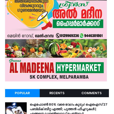
POPULAR
RECENTS
COMMENTS
ഐഫോൺ 80% വരെ വേഗം കൂടും! ഐഒഎസ് 27
പബ്ലിക് ബീറ്റ എത്തി; പുത്തൻ ഫീച്ചറുകൾ |
എങ്ങനെ ഡൗൺലോഡ് ചെയ്യാം?