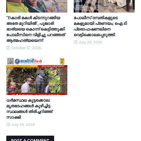
'11കാരി മകൾ കിടന്നുറങ്ങിയ
പോലീസ് ദമ്പതികളുടെ
അതേ മുറിയിൽ', പൂജാരി
മകളുമായി പ്രണയം; ഐ.ടി
ഭാര്യയെ കൊന്ന് കെട്ടിത്തൂക്കി
പ്രൊഫഷണലിനെ
പോലീസിനെ വിളിച്ചു പറഞ്ഞത്
വെട്ടിക്കൊലപ്പെടുത്തി
ആത്മഹത്യയെന്ന്
July 29, 2025
October 27, 2025
ധര്‍മസ്ഥല കൂട്ടക്കൊല:
മൃതദേഹങ്ങള്‍ കുഴിച്ചിട്ട
സ്ഥലങ്ങള്‍ തിരിച്ചറിഞ്ഞ്
സാക്ഷി
July 29, 2025
POST A COMMENT