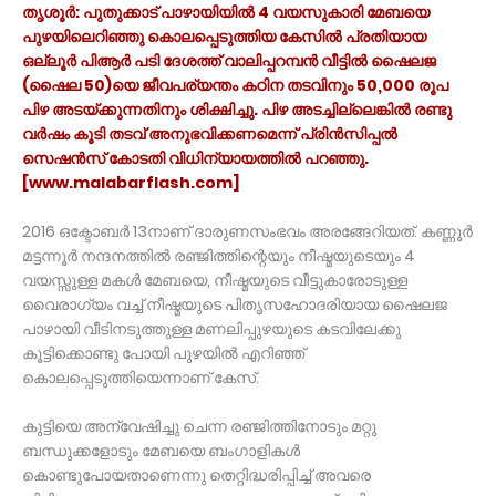
തൃശൂർ: പുതുക്കാട് പാഴായിയിൽ 4 വയസുകാരി മേബയെ
പുഴയിലെറിഞ്ഞു കൊലപ്പെടുത്തിയ കേസിൽ പ്രതിയായ
ഒല്ലൂർ പിആർ‌ പടി ദേശത്ത് വാലിപ്പറമ്പൻ വീട്ടിൽ ഷൈലജ
(ഷൈല 50)യെ ജീവപര്യന്തം കഠിന തടവിനും 50,000 രൂപ
പിഴ അടയ്ക്കുന്നതിനും ശിക്ഷിച്ചു. പിഴ അടച്ചില്ലെങ്കിൽ രണ്ടു
വർഷം കൂടി തടവ് അനുഭവിക്കണമെന്ന് പ്രിൻസിപ്പൽ
സെഷൻസ് കോടതി വിധിന്യായത്തിൽ പറഞ്ഞു.
[www.malabarflash.com]
2016 ഒക്ടോബർ 13നാണ് ദാരുണസംഭവം അരങ്ങേറിയത്. കണ്ണൂർ
മട്ടന്നൂർ നന്ദനത്തിൽ രഞ്ജിത്തിന്റെയും നീഷ്മയുടെയും 4
വയസ്സുള്ള മകൾ മേബയെ, നീഷ്മയുടെ വീട്ടുകാരോടുള്ള
വൈരാഗ്യം വച്ച് നീഷ്മയുടെ പിതൃസഹോദരിയായ ഷൈലജ
പാഴായി വീടിനടുത്തുള്ള മണലിപ്പുഴയുടെ കടവിലേക്കു
കൂട്ടിക്കൊണ്ടു പോ‌യി പുഴയിൽ എറിഞ്ഞ്
കൊലപ്പെടുത്തിയെന്നാണ് കേസ്.
കുട്ടി‌യെ അന്വേഷിച്ചു ചെന്ന രഞ്ജിത്തിനോടും മറ്റു
ബന്ധുക്കളോടും മേബയെ ബംഗാളികൾ
കൊണ്ടുപോ‌യതാണെന്നു തെറ്റിദ്ധരിപ്പിച്ച് അവരെ