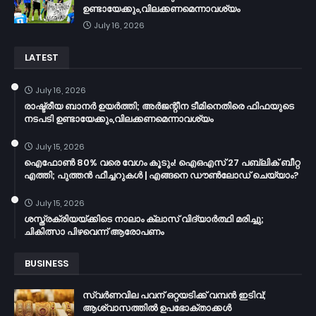
ഉണ്ടായേക്കും,വിലക്കണമെന്നാവശ്യം
July 16, 2026
LATEST
July 16, 2026
രാഷ്ട്രീയ ബാനർ ഉയർത്തി; അർജന്റീന ടീമിനെതിരെ ഫിഫയുടെ
നടപടി ഉണ്ടായേക്കും,വിലക്കണമെന്നാവശ്യം
July 15, 2026
ഐഫോൺ 80% വരെ വേഗം കൂടും! ഐഒഎസ് 27 പബ്ലിക് ബീറ്റ
എത്തി; പുത്തൻ ഫീച്ചറുകൾ | എങ്ങനെ ഡൗൺലോഡ് ചെയ്യാം?
July 15, 2026
ശസ്ത്രക്രിയയ്ക്കിടെ നാലാം ക്ലാസ് വിദ്യാർത്ഥി മരിച്ചു;
ചികിത്സാ പിഴവെന്ന് ആരോപണം
BUSINESS
സ്വർണവില പവന് ഒറ്റയടിക്ക് വമ്പൻ ഇടിവ്;
ആശ്വാസത്തിൽ ഉപഭോക്താക്കൾ