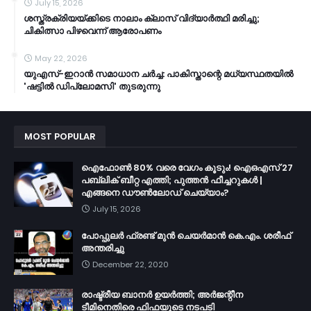
July 15, 2026
ശസ്ത്രക്രിയയ്ക്കിടെ നാലാം ക്ലാസ് വിദ്യാർത്ഥി മരിച്ചു;
ചികിത്സാ പിഴവെന്ന് ആരോപണം
May 22, 2026
യുഎസ്-ഇറാൻ സമാധാന ചർച്ച: പാകിസ്താന്റെ മധ്യസ്ഥതയിൽ
'ഷട്ടിൽ ഡിപ്ലോമസി' തുടരുന്നു
MOST POPULAR
ഐഫോൺ 80% വരെ വേഗം കൂടും! ഐഒഎസ് 27
പബ്ലിക് ബീറ്റ എത്തി; പുത്തൻ ഫീച്ചറുകൾ |
എങ്ങനെ ഡൗൺലോഡ് ചെയ്യാം?
July 15, 2026
പോപ്പുലർ ഫ്രണ്ട്​ മുൻ ചെയർമാൻ കെ.എം. ശരീഫ്​
അന്തരിച്ചു
December 22, 2020
രാഷ്ട്രീയ ബാനർ ഉയർത്തി; അർജന്റീന
ടീമിനെതിരെ ഫിഫയുടെ നടപടി