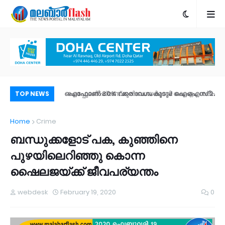
പോപ്പുലർ ഫ്രണ്ട്​ മുൻ ചെയർമാൻ കെ.എം. ശരീഫ്​
ഐഫോൺ 80% വരെ വേഗം കൂടും! ഐഒഎസ് 2
രാ
TOP NEWS
അന്തരിച്ചു
പബ്ലിക് ബീറ്റ എത്തി; പുത്തൻ ഫീച്ചറുകൾ |
ഫി
Home
Crime
എങ്ങനെ ഡൗൺലോഡ് ചെയ്യാം?
ഉണ
ബന്ധുക്കളോട് പക, കുഞ്ഞിനെ
പുഴയിലെറിഞ്ഞു കൊന്ന
ഷൈലജയ്ക്ക് ജീവപര്യന്തം
webdesk
February 19, 2020
0