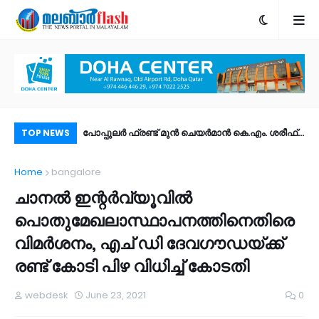
ും! ഐഒഎസ് 27
പോപ്പുലർ ഫ്രണ്ട്​ മുൻ ചെയർമാൻ കെ.എം. ശരീഫ്​
രാ
TOP NEWS
ീച്ചറുകൾ |
അന്തരിച്ചു
ഫി
Home
bangalore
ം?
ഉണ
ചാനൽ ഇന്റർവ്യൂവിൽ
പൊതുമേഖലാസ്ഥാപനത്തിനെതിരെ
വിമർശനം, എച് ഡി ദേവഗൗഡയ്ക്ക്
രണ്ട് കോടി പിഴ വിധിച്ച് കോടതി
webdesk
June 23, 2021
0