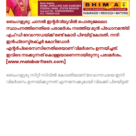
ബെംഗളുരു: ചാനൽ ഇന്റർവ്യൂവിൽ പൊതുമേഖലാ
സ്ഥാപനത്തിനെതിരെ പരാമർശം നടത്തിയ മുൻ പ്രധാനമന്ത്രി
എച് ഡി ദേവഗൗഡയ്ക്ക് രണ്ട് കോടി പിഴയിട്ട് കോടതി. നന്ദി
ഇൻഫ്രാസ്ട്രക്ച്ചർ കോറിഡോർ
എന്റർപ്രൈസസിനെതിരെയാണ് വിമർശനം ഉന്നയിച്ചത്.
ഇവിടെ നടക്കുന്നത് കൊള്ളയാണെന്നായിരുന്നു പരാമർശം.
[www.malabarflash.com]
ബെംഗളൂരു സിറ്റി സിവിൽ കോടതിയാണ് ദേവഗൗഡയെ ഇനി
വിമർശനം ഉന്നയിക്കുന്നത് എന്നന്നേക്കുമായി വിലക്കി പിഴയിട്ടത്.