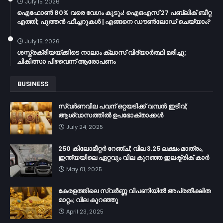
July 15, 2026
ഐഫോൺ 80% വരെ വേഗം കൂടും! ഐഒഎസ് 27 പബ്ലിക് ബീറ്റ
എത്തി; പുത്തൻ ഫീച്ചറുകൾ | എങ്ങനെ ഡൗൺലോഡ് ചെയ്യാം?
July 15, 2026
ശസ്ത്രക്രിയയ്ക്കിടെ നാലാം ക്ലാസ് വിദ്യാർത്ഥി മരിച്ചു;
ചികിത്സാ പിഴവെന്ന് ആരോപണം
BUSINESS
സ്വർണവില പവന് ഒറ്റയടിക്ക് വമ്പൻ ഇടിവ്;
ആശ്വാസത്തിൽ ഉപഭോക്താക്കൾ
July 24, 2025
250 കിലോമീറ്റർ റേഞ്ച്; വില 3.25 ലക്ഷം മാത്രം,
ഇന്ത്യയിലെ ഏറ്റവും വില കുറഞ്ഞ ഇലക്ട്രിക് കാർ
May 01, 2025
കേരളത്തിലെ സ്വർണ്ണ വിപണിയിൽ അപ്രതീക്ഷിത
മാറ്റം; വില കുറഞ്ഞു
April 23, 2025