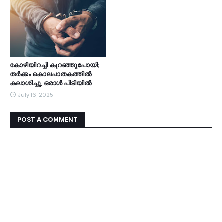
കോഴിയിറച്ചി കുറഞ്ഞുപോയി;
തർക്കം കൊലപാതകത്തിൽ
കലാശിച്ചു, ഒരാൾ പിടിയിൽ
July 16, 2025
POST A COMMENT