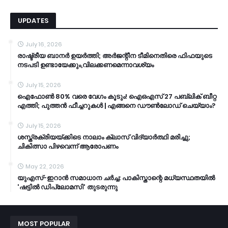
UPDATES
July 16, 2026
രാഷ്ട്രീയ ബാനർ ഉയർത്തി; അർജന്റീന ടീമിനെതിരെ ഫിഫയുടെ
നടപടി ഉണ്ടായേക്കും,വിലക്കണമെന്നാവശ്യം
July 15, 2026
ഐഫോൺ 80% വരെ വേഗം കൂടും! ഐഒഎസ് 27 പബ്ലിക് ബീറ്റ
എത്തി; പുത്തൻ ഫീച്ചറുകൾ | എങ്ങനെ ഡൗൺലോഡ് ചെയ്യാം?
July 15, 2026
ശസ്ത്രക്രിയയ്ക്കിടെ നാലാം ക്ലാസ് വിദ്യാർത്ഥി മരിച്ചു;
ചികിത്സാ പിഴവെന്ന് ആരോപണം
May 22, 2026
യുഎസ്-ഇറാൻ സമാധാന ചർച്ച: പാകിസ്താന്റെ മധ്യസ്ഥതയിൽ
'ഷട്ടിൽ ഡിപ്ലോമസി' തുടരുന്നു
MOST POPULAR