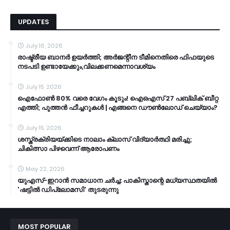
UPDATES
July 16, 2026
രാഷ്ട്രീയ ബാനർ ഉയർത്തി; അർജന്റീന ടീമിനെതിരെ ഫിഫയുടെ
നടപടി ഉണ്ടായേക്കും,വിലക്കണമെന്നാവശ്യം
July 15, 2026
ഐഫോൺ 80% വരെ വേഗം കൂടും! ഐഒഎസ് 27 പബ്ലിക് ബീറ്റ
എത്തി; പുത്തൻ ഫീച്ചറുകൾ | എങ്ങനെ ഡൗൺലോഡ് ചെയ്യാം?
July 15, 2026
ശസ്ത്രക്രിയയ്ക്കിടെ നാലാം ക്ലാസ് വിദ്യാർത്ഥി മരിച്ചു;
ചികിത്സാ പിഴവെന്ന് ആരോപണം
May 22, 2026
യുഎസ്-ഇറാൻ സമാധാന ചർച്ച: പാകിസ്താന്റെ മധ്യസ്ഥതയിൽ
'ഷട്ടിൽ ഡിപ്ലോമസി' തുടരുന്നു
MOST POPULAR