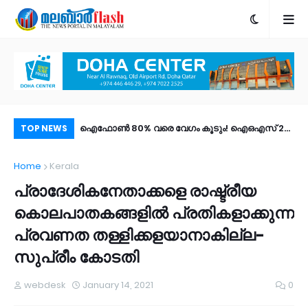
; കുമ്പളയിൽ ഫോൺ
ഐഫോൺ 80% വരെ വേഗം കൂടും! ഐഒഎസ് 27
ശസ
TOP NEWS
്ടമായത് 15,000
പബ്ലിക് ബീറ്റ എത്തി; പുത്തൻ ഫീച്ചറുകൾ |
മര
Home
Kerala
ം പേർ!
എങ്ങനെ ഡൗൺലോഡ് ചെയ്യാം?
പ്രാദേശികനേതാക്കളെ രാഷ്ട്രീയ
കൊലപാതകങ്ങളില്‍ പ്രതികളാക്കുന്ന
പ്രവണത തള്ളിക്കളയാനാകില്ല-
സുപ്രീം കോടതി
webdesk
January 14, 2021
0