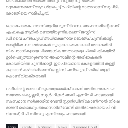
ഹൈക്കോടതി ജാമ്യം അനുവദിച്ചിരുന്നു. ജാമ്യം
റദ്ദാക്കണമെന്ന് ആവശ്യപ്പെട്ട് റഫീഖിന്റെ മാതാവാണ് സുപ്രീം
കോടതിയെ സമീപിച്ചത്.
കൊലപാതകം നടന്ന് ആദ്യ മൂന്ന് ദിവസം അഫസലിന്റെ പേര്
എഫ്.ഐ.ആറില്‍ ഉണ്ടായിരുന്നില്ലെന്ന് ജസ്റ്റിസ്
ഡി.വൈ.ചന്ദ്രചൂഡ് അധ്യക്ഷനായ ബെഞ്ച് ചൂണ്ടിക്കാട്ടി.
രാഷ്ട്രീയ സംഘര്‍ഷകള്‍ കൂടുതലായ മലബാര്‍ മേഖലയില്‍
നിരപരാധികളായ പ്രാദേശിക നേതാക്കളെ പ്രതിപട്ടികയില്‍
ഉള്‍പെടുത്താറുണ്ടെന്ന് അഫസലിന്റെ അഭിഭാഷകന്‍
കോടതിയില്‍ ചൂണ്ടിക്കാട്ടി. ഈ പ്രവണത കേരളത്തില്‍ തള്ളി
കളയാന്‍ കഴിയില്ലെന്ന് ജസ്റ്റിസ് ചന്ദ്രചൂഡ് ഹര്‍ജി തള്ളി
കൊണ്ട് വ്യക്തമാക്കി.
റഫീഖിന്റെ മാതാവ് കുഞ്ഞുമോള്‍ക്ക് വേണ്ടി അഭിഭാഷകരായ
സന്തോഷ് കൃഷ്ണന്‍, സുള്‍ഫിക്കര്‍ അലി എന്നിവര്‍ ഹാജരായി.
സംസ്ഥാന സര്‍ക്കാരിന് വേണ്ടി സ്റ്റാന്‍ഡിങ് കോണ്‍സല്‍ നിഷേ
രാജന്‍ ഷൊങ്കറും അഫസലിന് വേണ്ടി അഭിഭാഷകരായ പി വി
ദിനേശ്, ടി പി സിന്ധു എന്നിവരും ഹാജരായി.
Tags
Kerala
National
News
Supreme Court