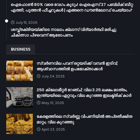
ഐഫോൺ 80% വരെ വേഗം കൂടും! ഐഒഎസ് 27 പബ്ലിക് ബീറ്റ
എത്തി; പുത്തൻ ഫീച്ചറുകൾ | എങ്ങനെ ഡൗൺലോഡ് ചെയ്യാം?
July 15, 2026
ശസ്ത്രക്രിയയ്ക്കിടെ നാലാം ക്ലാസ് വിദ്യാർത്ഥി മരിച്ചു;
ചികിത്സാ പിഴവെന്ന് ആരോപണം
BUSINESS
സ്വർണവില പവന് ഒറ്റയടിക്ക് വമ്പൻ ഇടിവ്;
ആശ്വാസത്തിൽ ഉപഭോക്താക്കൾ
July 24, 2025
250 കിലോമീറ്റർ റേഞ്ച്; വില 3.25 ലക്ഷം മാത്രം,
ഇന്ത്യയിലെ ഏറ്റവും വില കുറഞ്ഞ ഇലക്ട്രിക് കാർ
May 01, 2025
കേരളത്തിലെ സ്വർണ്ണ വിപണിയിൽ അപ്രതീക്ഷിത
മാറ്റം; വില കുറഞ്ഞു
April 23, 2025