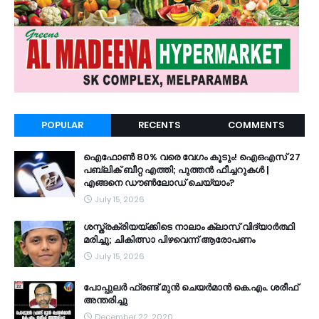
POPULAR
RECENTS
COMMENTS
ഐഫോൺ 80% വരെ വേഗം കൂടും! ഐഒഎസ് 27
പബ്ലിക് ബീറ്റ എത്തി; പുത്തൻ ഫീച്ചറുകൾ |
എങ്ങനെ ഡൗൺലോഡ് ചെയ്യാം?
July 15, 2026
ശസ്ത്രക്രിയയ്ക്കിടെ നാലാം ക്ലാസ് വിദ്യാർത്ഥി
മരിച്ചു; ചികിത്സാ പിഴവെന്ന് ആരോപണം
July 15, 2026
പോപ്പുലർ ഫ്രണ്ട്​ മുൻ ചെയർമാൻ കെ.എം. ശരീഫ്​
അന്തരിച്ചു
December 22, 2020