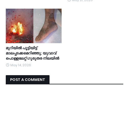
മുറിയില്‍ പൂട്ടിയിട്ട്
മാലപ്പടക്കമെറിഞ്ഞു; യുവാവ്
പൊള്ളലേറ്റ് ഗുരുതര നിലയില്‍
May 14, 2026
POST A COMMENT