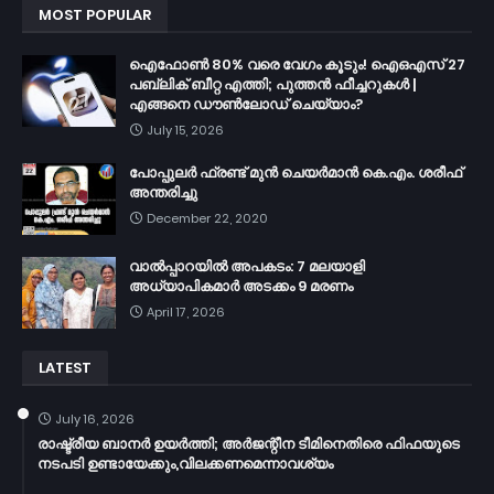
MOST POPULAR
ഐഫോൺ 80% വരെ വേഗം കൂടും! ഐഒഎസ് 27
പബ്ലിക് ബീറ്റ എത്തി; പുത്തൻ ഫീച്ചറുകൾ |
എങ്ങനെ ഡൗൺലോഡ് ചെയ്യാം?
July 15, 2026
പോപ്പുലർ ഫ്രണ്ട്​ മുൻ ചെയർമാൻ കെ.എം. ശരീഫ്​
അന്തരിച്ചു
December 22, 2020
വാൽപ്പാറയിൽ അപകടം: 7 മലയാളി
അധ്യാപികമാർ അടക്കം 9 മരണം
April 17, 2026
LATEST
July 16, 2026
രാഷ്ട്രീയ ബാനർ ഉയർത്തി; അർജന്റീന ടീമിനെതിരെ ഫിഫയുടെ
നടപടി ഉണ്ടായേക്കും,വിലക്കണമെന്നാവശ്യം