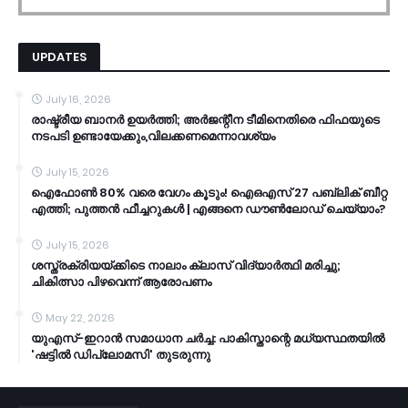
UPDATES
July 16, 2026
രാഷ്ട്രീയ ബാനർ ഉയർത്തി; അർജന്റീന ടീമിനെതിരെ ഫിഫയുടെ
നടപടി ഉണ്ടായേക്കും,വിലക്കണമെന്നാവശ്യം
July 15, 2026
ഐഫോൺ 80% വരെ വേഗം കൂടും! ഐഒഎസ് 27 പബ്ലിക് ബീറ്റ
എത്തി; പുത്തൻ ഫീച്ചറുകൾ | എങ്ങനെ ഡൗൺലോഡ് ചെയ്യാം?
July 15, 2026
ശസ്ത്രക്രിയയ്ക്കിടെ നാലാം ക്ലാസ് വിദ്യാർത്ഥി മരിച്ചു;
ചികിത്സാ പിഴവെന്ന് ആരോപണം
May 22, 2026
യുഎസ്-ഇറാൻ സമാധാന ചർച്ച: പാകിസ്താന്റെ മധ്യസ്ഥതയിൽ
'ഷട്ടിൽ ഡിപ്ലോമസി' തുടരുന്നു