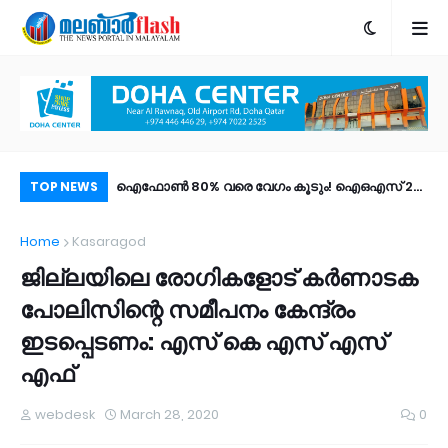
വാസം; കാസര്‍കോട്
ഐഫോൺ 80% വരെ വേഗം കൂടും! ഐഒഎസ് 27
പോ
TOP NEWS
ച് സോണുകളാക്കി;
പബ്ലിക് ബീറ്റ എത്തി; പുത്തൻ ഫീച്ചറുകൾ |
അന്
Home
Kasaragod
ണില്‍
എങ്ങനെ ഡൗൺലോഡ് ചെയ്യാം?
ജില്ലയിലെ രോഗികളോട് കർണാടക
പോലിസിന്റെ സമീപനം കേന്ദ്രം
ഇടപ്പെടണം: എസ് കെ എസ് എസ്
എഫ്
webdesk
March 28, 2020
0