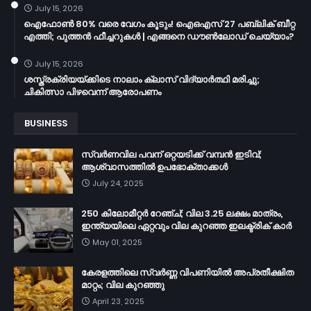
July 15, 2026
ഐഫോൺ 80% വരെ വേഗം കൂടും! ഐഒഎസ് 27 പബ്ലിക് ബീറ്റ
എത്തി; പുത്തൻ ഫീച്ചറുകൾ | എങ്ങനെ ഡൗൺലോഡ് ചെയ്യാം?
July 15, 2026
ശസ്ത്രക്രിയയ്ക്കിടെ നാലാം ക്ലാസ് വിദ്യാർത്ഥി മരിച്ചു;
ചികിത്സാ പിഴവെന്ന് ആരോപണം
BUSINESS
സ്വർണവില പവന് ഒറ്റയടിക്ക് വമ്പൻ ഇടിവ്;
ആശ്വാസത്തിൽ ഉപഭോക്താക്കൾ
July 24, 2025
250 കിലോമീറ്റർ റേഞ്ച്; വില 3.25 ലക്ഷം മാത്രം,
ഇന്ത്യയിലെ ഏറ്റവും വില കുറഞ്ഞ ഇലക്ട്രിക് കാർ
May 01, 2025
കേരളത്തിലെ സ്വർണ്ണ വിപണിയിൽ അപ്രതീക്ഷിത
മാറ്റം; വില കുറഞ്ഞു
April 23, 2025