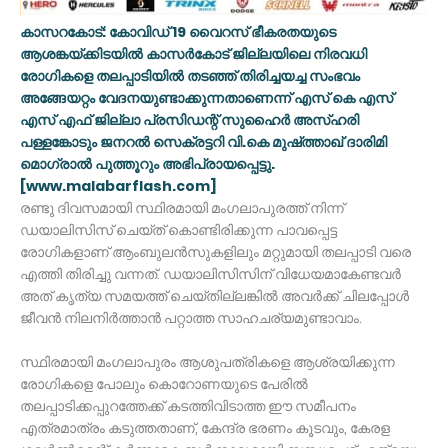
കാസറകോട്: കോവിഡ് 19 വൈറസ് ഭീകരതയുടെ
ആശങ്കയ്ക്കിടയിൽ കാസർകോട് ജില്ലയിലെ നിരവധി
രോഗികളെ തലപ്പാടിയിൽ തടഞ്ഞ് തിരിച്ചയച്ച സംഭവം
അങ്ങേയറ്റം വേദനയുണ്ടാക്കുന്നതാണെന്ന് എസ് കെ എസ്
എസ് എഫ് ജില്ലാ പ്രസിഡന്റ് സുഹൈർ അസ്ഹരി
പള്ളങ്കോടും ജനറൽ സെക്രട്ടറി വി.കെ മുഷ്ത്താഖ് ദാരിമി
മൊഗ്രാൽ പുത്തൂറും അഭിപ്രായപ്പെട്ടു.
[www.malabarflash.com]
രണ്ടു ദിവസമായി സ്ഥിരമായി മംഗലാപുരത്ത് നിന്ന്
ഡയാലിസിസ് ചെയ്ത് കൊണ്ടിരിക്കുന്ന പാവപ്പെട്ട
രോഗികളാണ് ആംബുലൻസുകളിലും മറ്റുമായി തലപ്പാടി വരെ
എത്തി തിരിച്ചു വന്നത്. ഡയാലിസിസിന് വിധേയമാകേണ്ടവർ
അത് കൃത്യ സമയത്ത് ചെയ്തില്ലങ്കിൽ അവർക്ക് ചിലപ്പോൾ
ജീവൻ നിലനിർത്താൻ പറ്റാത്ത സാഹചര്യമുണ്ടാവാം.
സ്ഥിരമായി മംഗലാപുരം ആശുപത്രികളെ ആശ്രയിക്കുന്ന
രോഗികളെ പോലും കൊറോണയുടെ പേരിൽ
തലപ്പാടിക്കപ്പുറത്തേക്ക് കടത്തിവിടാത്ത ഈ സമീപനം
എത്രമാത്രം കടുത്തതാണ്, കേന്ദ്ര ഭരണം കൂടവും, കേരള