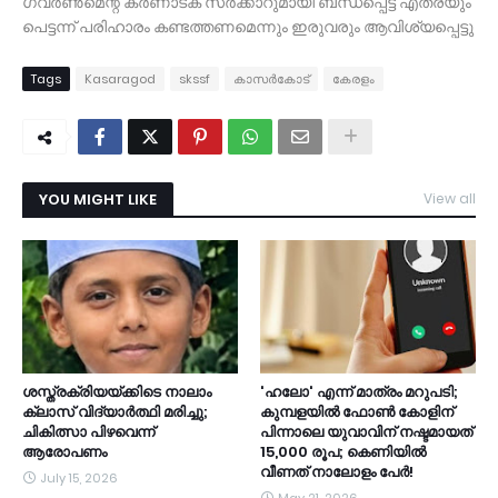
ഗവർൺമെന്റ് കർണാടക സർക്കാറുമായി ബന്ധപ്പെട്ട് എത്രയും
പെട്ടന്ന് പരിഹാരം കണ്ടത്തണമെന്നും ഇരുവരും ആവിശ്യപ്പെട്ടു
Tags
Kasaragod
skssf
കാസര്‍കോട്
കേരളം
YOU MIGHT LIKE
View all
ശസ്ത്രക്രിയയ്ക്കിടെ നാലാം
​'ഹലോ' എന്ന് മാത്രം മറുപടി;
ക്ലാസ് വിദ്യാർത്ഥി മരിച്ചു;
കുമ്പളയിൽ ഫോൺ കോളിന്
ചികിത്സാ പിഴവെന്ന്
പിന്നാലെ യുവാവിന് നഷ്ടമായത്
ആരോപണം
15,000 രൂപ; കെണിയിൽ
വീണത് നാലോളം പേർ!
July 15, 2026
May 21, 2026