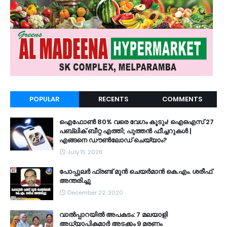
POPULAR
RECENTS
COMMENTS
ഐഫോൺ 80% വരെ വേഗം കൂടും! ഐഒഎസ് 27
പബ്ലിക് ബീറ്റ എത്തി; പുത്തൻ ഫീച്ചറുകൾ |
എങ്ങനെ ഡൗൺലോഡ് ചെയ്യാം?
July 15, 2026
പോപ്പുലർ ഫ്രണ്ട്​ മുൻ ചെയർമാൻ കെ.എം. ശരീഫ്​
അന്തരിച്ചു
December 22, 2020
വാൽപ്പാറയിൽ അപകടം: 7 മലയാളി
അധ്യാപികമാർ അടക്കം 9 മരണം