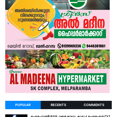
POPULAR
RECENTS
COMMENTS
ഐഫോൺ 80% വരെ വേഗം കൂടും! ഐഒഎസ് 27