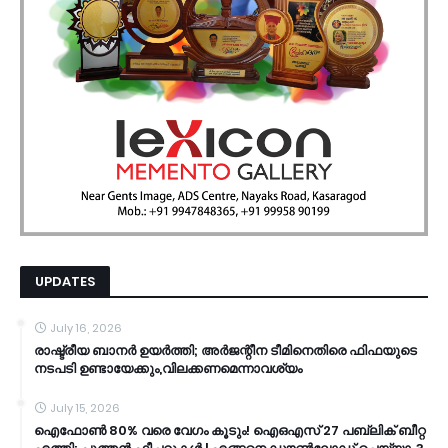
UPDATES
July 16, 2026
രാഷ്ട്രീയ ബാനർ ഉയർത്തി; അർജന്റീന ടീമിനെതിരെ ഫിഫയുടെ
നടപടി ഉണ്ടായേക്കും,വിലക്കണമെന്നാവശ്യം
July 15, 2026
ഐഫോൺ 80% വരെ വേഗം കൂടും! ഐഒഎസ് 27 പബ്ലിക് ബീറ്റ