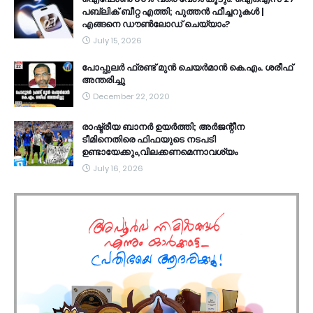
പബ്ലിക് ബീറ്റ എത്തി; പുത്തൻ ഫീച്ചറുകൾ |
എങ്ങനെ ഡൗൺലോഡ് ചെയ്യാം?
July 15, 2026
പോപ്പുലർ ഫ്രണ്ട്​ മുൻ ചെയർമാൻ കെ.എം. ശരീഫ്​
അന്തരിച്ചു
December 22, 2020
രാഷ്ട്രീയ ബാനർ ഉയർത്തി; അർജന്റീന
ടീമിനെതിരെ ഫിഫയുടെ നടപടി
ഉണ്ടായേക്കും,വിലക്കണമെന്നാവശ്യം
July 16, 2026