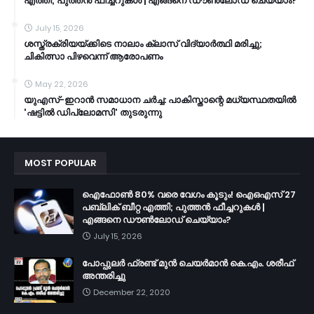
എത്തി; പുത്തൻ ഫീച്ചറുകൾ | എങ്ങനെ ഡൗൺലോഡ് ചെയ്യാം?
July 15, 2026
ശസ്ത്രക്രിയയ്ക്കിടെ നാലാം ക്ലാസ് വിദ്യാർത്ഥി മരിച്ചു;
ചികിത്സാ പിഴവെന്ന് ആരോപണം
May 22, 2026
യുഎസ്-ഇറാൻ സമാധാന ചർച്ച: പാകിസ്താന്റെ മധ്യസ്ഥതയിൽ
'ഷട്ടിൽ ഡിപ്ലോമസി' തുടരുന്നു
MOST POPULAR
ഐഫോൺ 80% വരെ വേഗം കൂടും! ഐഒഎസ് 27
പബ്ലിക് ബീറ്റ എത്തി; പുത്തൻ ഫീച്ചറുകൾ |
എങ്ങനെ ഡൗൺലോഡ് ചെയ്യാം?
July 15, 2026
പോപ്പുലർ ഫ്രണ്ട്​ മുൻ ചെയർമാൻ കെ.എം. ശരീഫ്​
അന്തരിച്ചു
December 22, 2020