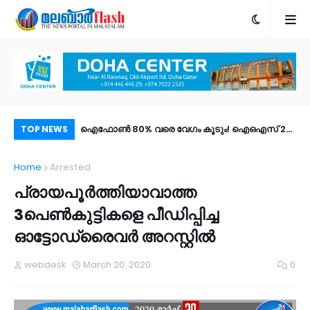
ി ആശുപത്രിയില്‍
ഐഫോൺ 80% വരെ വേഗം കൂടും! ഐഒഎസ് 27
പോ
TOP NEWS
പബ്ലിക് ബീറ്റ എത്തി; പുത്തൻ ഫീച്ചറുകൾ |
അന്
Home
Arrested
സ്ഥയില്‍,
എങ്ങനെ ഡൗൺലോഡ് ചെയ്യാം?
പ്രായപൂർത്തിയാവാത്ത
തിരെ കുടുംബം
3പെൺകുട്ടികളെ പീഡിപ്പിച്ച
ഓട്ടോഡ്രൈവർ അറസ്റ്റിൽ
webdesk
March 20, 2020
0