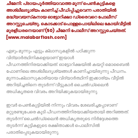
ചീമേനി: പ്രായപൂർത്തിയാവാത്ത മൂന്ന് പെൺകുട്ടികളെ
അശ്ലീലദൃശ്യം കാണിച്ച് പീഡിപ്പിച്ചുവെന്ന പരാതിയിൽ
മദ്ധ്യവയസ്‌കനായ ഓട്ടോറിക്ഷാ ഡ്രൈവറെ പോലീസ്
അറസ്റ്റുചെയ്തു. കൊടക്കാട് പൊള്ളപൊയിലിലെ കോയിവീട്ടിൽ
മുരളീധരനെയാണ് (50) ചീമേനി പോലീസ് അറസ്റ്റുചെയ്തത്.
[www.malabarflash.com]
ഏഴും മൂന്നും എട്ടും ക്ലാസുകളിൽ പഠിക്കുന്ന
വിദ്യാർത്ഥിനികളെയാണ് ഇയാൾ
പീഡനത്തിനിരയാക്കിയത്. ഓട്ടോറിക്ഷയിൽ കയറ്റി മൊബൈൽ
ഫോണിലെ അശ്ലീലദൃശ്യങ്ങൾ കാണിച്ചായിരുന്നു പീഡനം.
മൂന്നാംക്ലാസുകാരിയായ വിദ്യാർത്ഥിനി ഇക്കാര്യം വീട്ടിൽ
അറിയിച്ചതിനെ തുടർന്ന് വീട്ടുകാർ ചൈൽഡ്‌ലൈൻ
അധികൃതരെ വിവരം അറിയിക്കുകയായിരുന്നു.
ഇവർ പെൺകുട്ടിയിൽ നിന്നും വിവരം ശേഖരിച്ചപ്പോഴാണ്
മറ്റുരണ്ടുപേരെ കൂടി പീഡനത്തിനിരയാക്കിയതായി അറിഞ്ഞത്.
തുടർന്ന് ചൈൽഡ്‌ലൈൻ അധികൃതരുടെ നിർദ്ദേശത്തെ
തുടർന്ന് കുട്ടികളുടെ രക്ഷിതാക്കൾ പൊലീസിൽ
പരാതിപ്പെടുകയായിരുന്നു.