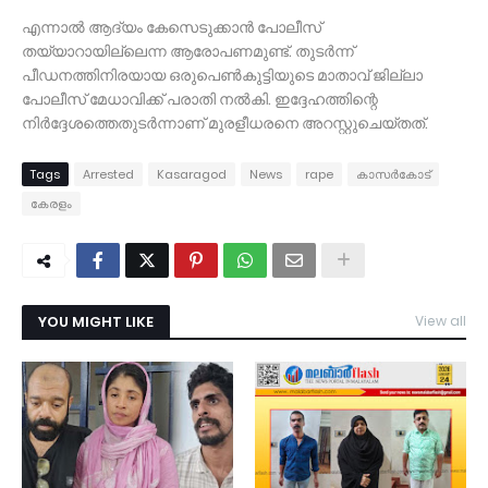
എന്നാൽ ആദ്യം കേസെടുക്കാൻ പോലീസ്
തയ്യാറായില്ലെന്ന ആരോപണമുണ്ട്. തുടർന്ന്
പീഡനത്തിനിരയായ ഒരുപെൺകുട്ടിയുടെ മാതാവ് ജില്ലാ
പോലീസ് മേധാവിക്ക് പരാതി നൽകി. ഇദ്ദേഹത്തിന്റെ
നിർദ്ദേശത്തെതുടർന്നാണ് മുരളീധരനെ അറസ്റ്റുചെയ്തത്.
Tags
Arrested
Kasaragod
News
rape
കാസര്‍കോട്
കേരളം
YOU MIGHT LIKE
View all