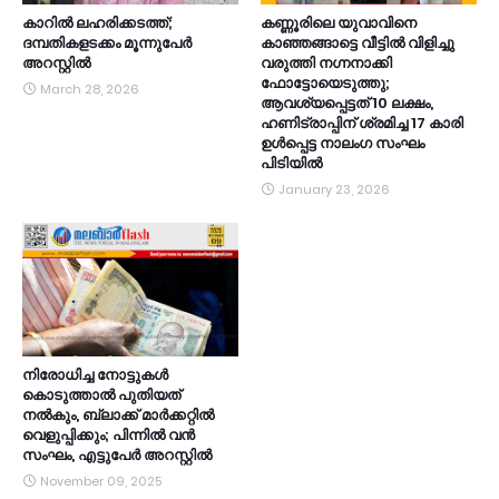
കാറിൽ ലഹരിക്കടത്ത്;
കണ്ണൂരിലെ യുവാവിനെ
ദമ്പതികളടക്കം മൂന്നുപേർ
കാഞ്ഞങ്ങാട്ടെ വീട്ടിൽ വിളിച്ചു
അറസ്റ്റിൽ
വരുത്തി നഗ്നനാക്കി
ഫോട്ടോയെടുത്തു;
March 28, 2026
ആവശ്യപ്പെട്ടത് 10 ലക്ഷം,
ഹണിട്രാപ്പിന് ശ്രമിച്ച 17 കാരി
ഉൾപ്പെട്ട നാലംഗ സംഘം
പിടിയിൽ
January 23, 2026
നിരോധിച്ച നോട്ടുകൾ
കൊടുത്താൽ പുതിയത്
നൽകും, ബ്ലാക്ക് മാർക്കറ്റിൽ
വെളുപ്പിക്കും; പിന്നിൽ വൻ
സംഘം, എട്ടുപേർ അറസ്റ്റിൽ
November 09, 2025