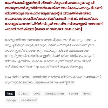
കോഴിക്കോട്: ഇന്ത്യന്‍ ഗ്രാന്‍ഡ് മുഫതി കാന്തപുരം എ പി
അബൂബക്കര്‍ മുസ്‌ലിയാര്‍ക്കെതിരെ അധിക്ഷേപപരവും ഭീഷണി
നിറഞ്ഞതുമായ ഫേസ് ബുക്ക് കമന്റിട്ട വ്യക്തിക്കെതിരെ
സംസ്ഥാന പോലീസ് മേധാവിക്ക് പരാതി നല്‍കി. മര്‍കസ് ലോ
കോളേജ് വൈസ് പ്രിന്‍സിപ്പല്‍ അഡ്വ. സി അബ്ദുല്‍ സമദാണ്
പരാതി നല്‍കിയത്.[www.malabarflash.com]
കേരളത്തിലെ സമാധാന അന്തരീക്ഷം തകര്‍ക്കാനും കലാപം
സൃഷ്ട്ടിക്കുവാനുമുള്ള ഗൂഡാലോചനയുടെ ഫലമാണ് ഈ
പോസ്റ്റെന്ന് സംശയിക്കുന്നതായും, പ്രകോപനപരമായ
പോസ്റ്റിട്ടയാള്‍ക്കെതിരെ ഇന്‍ഡ്യന്‍ ശിക്ഷാനിയമം, ഐ ടി
നിയമം എന്നിവ പ്രകാരം കേസെടുത്ത് തുടര്‍ നടപടികള്‍
സ്വീകരിക്കണമെന്നും പരാതിയില്‍ ആവശ്യപ്പെട്ടു.
ഒരു സ്വകാര്യ ചാനലിന്റെ വാര്‍ത്ത ലിങ്കിന് താഴെ ഷനോജ് സി
എന്നയാളാണ് അധിക്ഷേപപരമായ കമന്റിട്ടത്.
Tags
Calicut
case
Kandapuram
Kerala
News
കേരളം
കോഴിക്കോട്