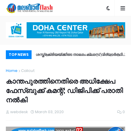
ും! ഐഒഎസ് 27
ശസ്ത്രക്രിയയ്ക്കിടെ നാലാം ക്ലാസ് വിദ്യാർത്ഥി
പോ
TOP NEWS
ീച്ചറുകൾ |
മരിച്ചു; ചികിത്സാ പിഴവെന്ന് ആരോപണം
അന്
Home
Calicut
ം?
കാന്തപുരത്തിനെതിരെ അധിക്ഷേപ
ഫേസ്ബുക്ക് കമന്റ്; ഡിജിപിക്ക് പരാതി
നല്‍കി
webdesk
March 03, 2020
0