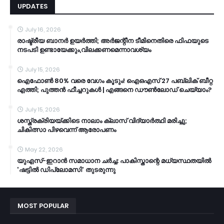
UPDATES
July 16, 2026
രാഷ്ട്രീയ ബാനർ ഉയർത്തി; അർജന്റീന ടീമിനെതിരെ ഫിഫയുടെ
നടപടി ഉണ്ടായേക്കും,വിലക്കണമെന്നാവശ്യം
July 15, 2026
ഐഫോൺ 80% വരെ വേഗം കൂടും! ഐഒഎസ് 27 പബ്ലിക് ബീറ്റ
എത്തി; പുത്തൻ ഫീച്ചറുകൾ | എങ്ങനെ ഡൗൺലോഡ് ചെയ്യാം?
July 15, 2026
ശസ്ത്രക്രിയയ്ക്കിടെ നാലാം ക്ലാസ് വിദ്യാർത്ഥി മരിച്ചു;
ചികിത്സാ പിഴവെന്ന് ആരോപണം
May 22, 2026
യുഎസ്-ഇറാൻ സമാധാന ചർച്ച: പാകിസ്താന്റെ മധ്യസ്ഥതയിൽ
'ഷട്ടിൽ ഡിപ്ലോമസി' തുടരുന്നു
MOST POPULAR