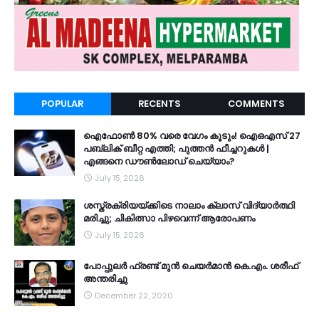
POPULAR
RECENTS
COMMENTS
ഐഫോൺ 80% വരെ വേഗം കൂടും! ഐഒഎസ് 27
പബ്ലിക് ബീറ്റ എത്തി; പുത്തൻ ഫീച്ചറുകൾ |
എങ്ങനെ ഡൗൺലോഡ് ചെയ്യാം?
July 15, 2026
ശസ്ത്രക്രിയയ്ക്കിടെ നാലാം ക്ലാസ് വിദ്യാർത്ഥി
മരിച്ചു; ചികിത്സാ പിഴവെന്ന് ആരോപണം
July 15, 2026
പോപ്പുലർ ഫ്രണ്ട്​ മുൻ ചെയർമാൻ കെ.എം. ശരീഫ്​
അന്തരിച്ചു
December 22, 2020