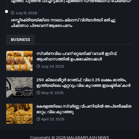
എത്തി; പുത്തൻ ഫീച്ചറുകൾ | എങ്ങനെ ഡൗൺലോഡ് ചെയ്യാം?
July 15, 2026
ശസ്ത്രക്രിയയ്ക്കിടെ നാലാം ക്ലാസ് വിദ്യാർത്ഥി മരിച്ചു;
ചികിത്സാ പിഴവെന്ന് ആരോപണം
BUSINESS
സ്വർണവില പവന് ഒറ്റയടിക്ക് വമ്പൻ ഇടിവ്;
ആശ്വാസത്തിൽ ഉപഭോക്താക്കൾ
July 24, 2025
250 കിലോമീറ്റർ റേഞ്ച്; വില 3.25 ലക്ഷം മാത്രം,
ഇന്ത്യയിലെ ഏറ്റവും വില കുറഞ്ഞ ഇലക്ട്രിക് കാർ
May 01, 2025
കേരളത്തിലെ സ്വർണ്ണ വിപണിയിൽ അപ്രതീക്ഷിത
മാറ്റം; വില കുറഞ്ഞു
April 23, 2025
Copyright ©
2026
MALABARFLASH NEWS