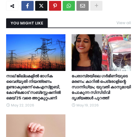
YOU MIGHT LIKE
View all
നാല് ജില്ലകളിൽ ഭാഗിക
പേരാമ്പ്രയിലെ ഗർഭിണിയുടെ
വൈദ്യുതി നിയന്ത്രണം
മരണം: കാറിൽ പെട്രോളിന്റെ
ഉണ്ടാകുമെന്ന് കെഎസ്ഇബി,
സാന്നിധ്യം; യുവതി കാനുമായി
കോഴിക്കോട് സബ്സ്റ്റേഷനിൽ
പോകുന്ന സിസിടിവി
മെയ് 25 വരെ അറ്റകുറ്റപണി
ദൃശ്യങ്ങൾ പുറത്ത്!
May 22, 2026
May 19, 2026