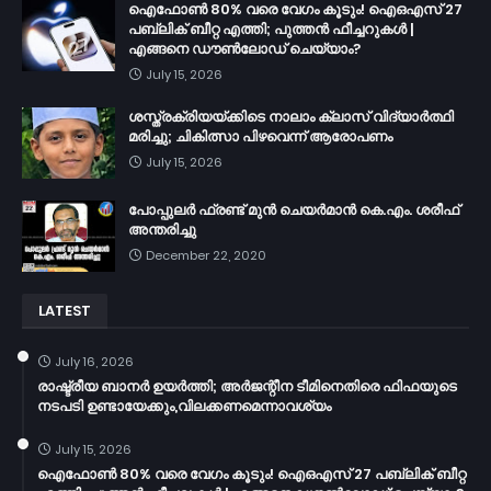
ഐഫോൺ 80% വരെ വേഗം കൂടും! ഐഒഎസ് 27
പബ്ലിക് ബീറ്റ എത്തി; പുത്തൻ ഫീച്ചറുകൾ |
എങ്ങനെ ഡൗൺലോഡ് ചെയ്യാം?
July 15, 2026
ശസ്ത്രക്രിയയ്ക്കിടെ നാലാം ക്ലാസ് വിദ്യാർത്ഥി
മരിച്ചു; ചികിത്സാ പിഴവെന്ന് ആരോപണം
July 15, 2026
പോപ്പുലർ ഫ്രണ്ട്​ മുൻ ചെയർമാൻ കെ.എം. ശരീഫ്​
അന്തരിച്ചു
December 22, 2020
LATEST
July 16, 2026
രാഷ്ട്രീയ ബാനർ ഉയർത്തി; അർജന്റീന ടീമിനെതിരെ ഫിഫയുടെ
നടപടി ഉണ്ടായേക്കും,വിലക്കണമെന്നാവശ്യം
July 15, 2026
ഐഫോൺ 80% വരെ വേഗം കൂടും! ഐഒഎസ് 27 പബ്ലിക് ബീറ്റ