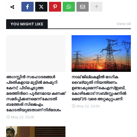
YOU MIGHT LIKE
View all
അഗസ്റ്റിൻ സഹോദരങ്ങൾ
നാല് ജില്ലകളിൽ ഭാഗിക
പ്രതികളായ മുട്ടിൽ മരംമുറി
വൈദ്യുതി നിയന്ത്രണം
കേസ്; പിടിച്ചെടുത്ത
ഉണ്ടാകുമെന്ന് കെഎസ്ഇബി,
മരത്തിന്‍റെ പൂർണമായ കണക്ക്
കോഴിക്കോട് സബ്സ്റ്റേഷനിൽ
സമർപ്പിക്കണമെന്ന് കോടതി
മെയ് 25 വരെ അറ്റകുറ്റപണി
ബത്തേരി സിജെഎം
May 22, 2026
കോടതിയുടേതാണ് നിർദേശം
May 22, 2026