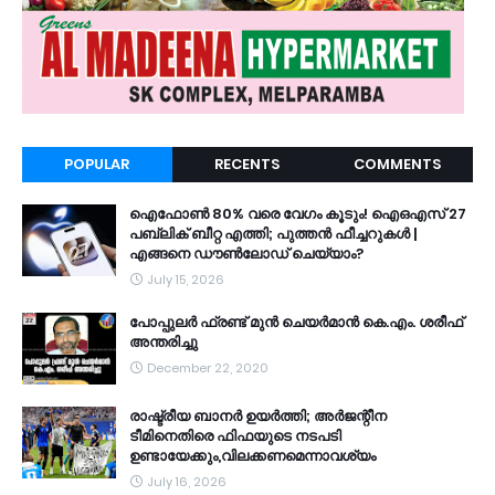
POPULAR
RECENTS
COMMENTS
ഐഫോൺ 80% വരെ വേഗം കൂടും! ഐഒഎസ് 27
പബ്ലിക് ബീറ്റ എത്തി; പുത്തൻ ഫീച്ചറുകൾ |
എങ്ങനെ ഡൗൺലോഡ് ചെയ്യാം?
July 15, 2026
പോപ്പുലർ ഫ്രണ്ട്​ മുൻ ചെയർമാൻ കെ.എം. ശരീഫ്​
അന്തരിച്ചു
December 22, 2020
രാഷ്ട്രീയ ബാനർ ഉയർത്തി; അർജന്റീന
ടീമിനെതിരെ ഫിഫയുടെ നടപടി
ഉണ്ടായേക്കും,വിലക്കണമെന്നാവശ്യം
July 16, 2026