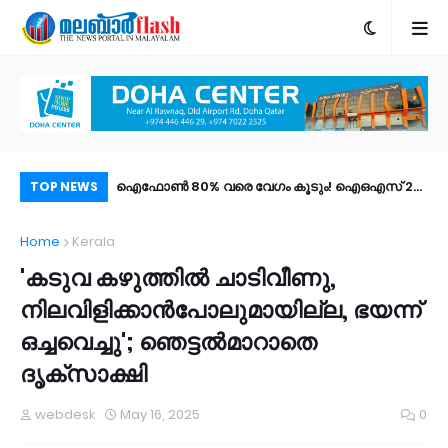
ി ആശുപത്രിയില്‍
ഐഫോൺ 80% വരെ വേഗം കൂടും! ഐഒഎസ് 27
പോ
TOP NEWS
പബ്ലിക് ബീറ്റ എത്തി; പുത്തൻ ഫീച്ചറുകൾ |
അന്
Home
Kerala
സ്ഥയില്‍,
എങ്ങനെ ഡൗൺലോഡ് ചെയ്യാം?
'കടുവ കഴുത്തിൽ ചാടിവീണു,
തിരെ കുടുംബം
നിലവിളിക്കാൻപോലുമായില്ല, ഭയന്ന്
ഒച്ചവെച്ചു'; ഞെട്ടൽമാറാതെ
ദൃക്സാക്ഷി
webdesk
May 16, 2025
0