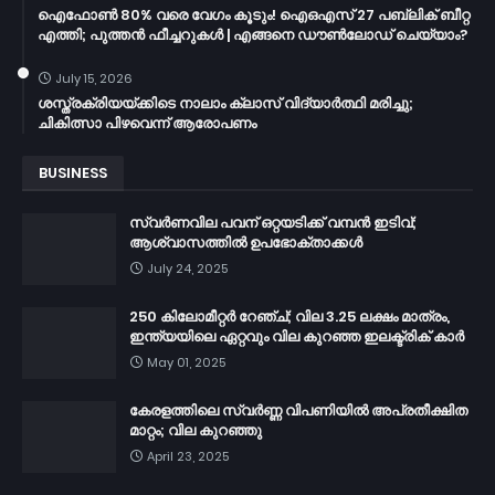
ഐഫോൺ 80% വരെ വേഗം കൂടും! ഐഒഎസ് 27 പബ്ലിക് ബീറ്റ
എത്തി; പുത്തൻ ഫീച്ചറുകൾ | എങ്ങനെ ഡൗൺലോഡ് ചെയ്യാം?
July 15, 2026
ശസ്ത്രക്രിയയ്ക്കിടെ നാലാം ക്ലാസ് വിദ്യാർത്ഥി മരിച്ചു;
ചികിത്സാ പിഴവെന്ന് ആരോപണം
BUSINESS
സ്വർണവില പവന് ഒറ്റയടിക്ക് വമ്പൻ ഇടിവ്;
ആശ്വാസത്തിൽ ഉപഭോക്താക്കൾ
July 24, 2025
250 കിലോമീറ്റർ റേഞ്ച്; വില 3.25 ലക്ഷം മാത്രം,
ഇന്ത്യയിലെ ഏറ്റവും വില കുറഞ്ഞ ഇലക്ട്രിക് കാർ
May 01, 2025
കേരളത്തിലെ സ്വർണ്ണ വിപണിയിൽ അപ്രതീക്ഷിത
മാറ്റം; വില കുറഞ്ഞു
April 23, 2025