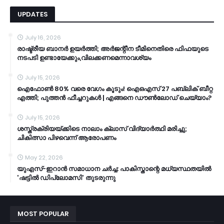
UPDATES
July 16, 2026
രാഷ്ട്രീയ ബാനർ ഉയർത്തി; അർജന്റീന ടീമിനെതിരെ ഫിഫയുടെ
നടപടി ഉണ്ടായേക്കും,വിലക്കണമെന്നാവശ്യം
July 15, 2026
ഐഫോൺ 80% വരെ വേഗം കൂടും! ഐഒഎസ് 27 പബ്ലിക് ബീറ്റ
എത്തി; പുത്തൻ ഫീച്ചറുകൾ | എങ്ങനെ ഡൗൺലോഡ് ചെയ്യാം?
July 15, 2026
ശസ്ത്രക്രിയയ്ക്കിടെ നാലാം ക്ലാസ് വിദ്യാർത്ഥി മരിച്ചു;
ചികിത്സാ പിഴവെന്ന് ആരോപണം
May 22, 2026
യുഎസ്-ഇറാൻ സമാധാന ചർച്ച: പാകിസ്താന്റെ മധ്യസ്ഥതയിൽ
'ഷട്ടിൽ ഡിപ്ലോമസി' തുടരുന്നു
MOST POPULAR