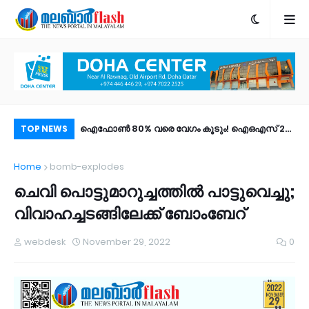
ട്ടാമത്തെ ഷോറും
ഐഫോൺ 80% വരെ വേഗം കൂടും! ഐഒഎസ് 27
പോ
TOP NEWS
ിച്ചു
പബ്ലിക് ബീറ്റ എത്തി; പുത്തൻ ഫീച്ചറുകൾ |
അന്
Home
bomb-explodes
എങ്ങനെ ഡൗൺലോഡ് ചെയ്യാം?
ചെവി പൊട്ടുമാറുച്ചത്തിൽ പാട്ടുവെച്ചു;
വിവാഹച്ചടങ്ങിലേക്ക് ബോംബേറ്
webdesk
November 29, 2022
0