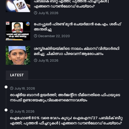
പബ്ലിക് ബീറ്റ എത്തി; പുത്തൻ ഫീച്ചറുകൾ |
എങ്ങനെ ഡൗൺലോഡ് ചെയ്യാം?
July 15, 2026
പോപ്പുലർ ഫ്രണ്ട്​ മുൻ ചെയർമാൻ കെ.എം. ശരീഫ്​
അന്തരിച്ചു
December 22, 2020
ശസ്ത്രക്രിയയ്ക്കിടെ നാലാം ക്ലാസ് വിദ്യാർത്ഥി
മരിച്ചു; ചികിത്സാ പിഴവെന്ന് ആരോപണം
July 15, 2026
LATEST
July 16, 2026
രാഷ്ട്രീയ ബാനർ ഉയർത്തി; അർജന്റീന ടീമിനെതിരെ ഫിഫയുടെ
നടപടി ഉണ്ടായേക്കും,വിലക്കണമെന്നാവശ്യം
July 15, 2026
ഐഫോൺ 80% വരെ വേഗം കൂടും! ഐഒഎസ് 27 പബ്ലിക് ബീറ്റ
എത്തി; പുത്തൻ ഫീച്ചറുകൾ | എങ്ങനെ ഡൗൺലോഡ് ചെയ്യാം?