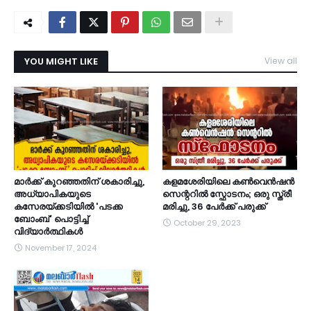
YOU MIGHT LIKE
View all
മാർക്ക് കുറഞ്ഞതിന് ശകാരിച്ചു,
കളമശേരിയിലെ കൺവെൻഷൻ
അധ്യാപികയുടെ
സെന്ററിൽ സ്ഫോടനം; ഒരു സ്ത്രീ
കസേരയ്ക്കടിയിൽ 'പടക്ക
മരിച്ചു, 36 പേർക്ക് പരുക്ക്
ബോംബ്' പൊട്ടിച്ച്
October 29, 2023
വിദ്യാർത്ഥികൾ
November 17, 2024