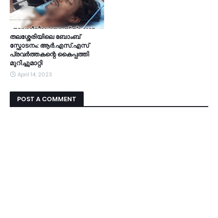
തലശ്ശേരിയിലെ ബോംബ്
സ്ഫോടനം: ആർ.എസ്.എസ്
പ്രവർത്തകന്റെ കൈപ്പത്തി
മുറിച്ചുമാറ്റി
April 14, 2023
POST A COMMENT