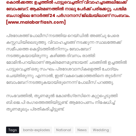
കൊൽക്കത്ത: ഉച്ചത്തിൽ പാട്ടുവെച്ചതിന് വിവാഹച്ചടങ്ങലിലേക്ക്
ബോംബേറ്. ആക്രമണത്തിൽ നാലു പേർക്ക് പരിക്കേറ്റു. പശ്ചിമ
ബംഗാളിലെ നോർത്ത് 24 പർഗാനാസ് ജില്ലയിലാണ് സംബവം.
[www.malabarflash.com]
പ്രദേശത്ത് പോലീസ് നടത്തിയ റെയ്ഡിൽ അഞ്ചു പേരെ
കസ്റ്റഡിയിലെടുത്തു. വിവാഹച്ചടങ്ങ് നടക്കുന്ന സ്ഥലത്തേക്ക്
സമീപത്തെ കെട്ടിടത്തിൽനിന്നും ബോംബേറ്
നടത്തുകയായിരുന്നു. കഴിഞ്ഞ ദിവസം രാത്രി
മോമിൻപറയിലാണ് ആക്രമണമുണ്ടായത്. ചടങ്ങിൽ ഉച്ചത്തിൽ
പാട്ടുവെച്ചത് ഒരു സംഘം പ്രദേശവാസികളെത്തി ചോദ്യം
ചെയ്തിരുന്നു. എന്നാൽ, ഇത് വകവെക്കാത്തതിനെ തുടർന്ന്
ബോംബേറ് നടത്തുകയായിരുന്നെന്ന് പോലീസ് പറഞ്ഞു.
സംഭവത്തിൽ, തൃണമൂൽ കോൺഗ്രസിനെ കുറ്റപ്പെടുത്തി
ബി.ജെ.പി രംഗത്തെത്തിയിട്ടുണ്ട്. ആരോപണം നിഷേധിച്ച്
തൃണമൂലും പ്രതികരിച്ചിട്ടുണ്ട്.
Tags
bomb-explodes
National
News
Wedding