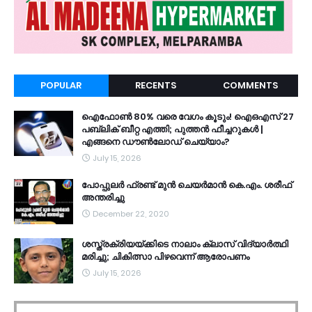
POPULAR
RECENTS
COMMENTS
ഐഫോൺ 80% വരെ വേഗം കൂടും! ഐഒഎസ് 27
പബ്ലിക് ബീറ്റ എത്തി; പുത്തൻ ഫീച്ചറുകൾ |
എങ്ങനെ ഡൗൺലോഡ് ചെയ്യാം?
July 15, 2026
പോപ്പുലർ ഫ്രണ്ട്​ മുൻ ചെയർമാൻ കെ.എം. ശരീഫ്​
അന്തരിച്ചു
December 22, 2020
ശസ്ത്രക്രിയയ്ക്കിടെ നാലാം ക്ലാസ് വിദ്യാർത്ഥി
മരിച്ചു; ചികിത്സാ പിഴവെന്ന് ആരോപണം
July 15, 2026