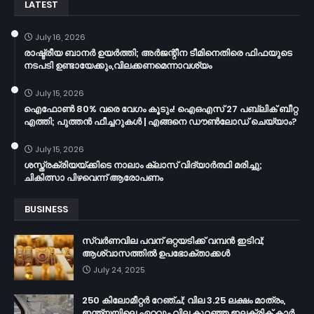
LATEST
July 16, 2026
രാഷ്ട്രീയ ബാനർ ഉയർത്തി; അർജന്റീന ടീമിനെതിരെ ഫിഫയുടെ
നടപടി ഉണ്ടായേക്കും,വിലക്കണമെന്നാവശ്യം
July 15, 2026
ഐഫോൺ 80% വരെ വേഗം കൂടും! ഐഒഎസ് 27 പബ്ലിക് ബീറ്റ
എത്തി; പുത്തൻ ഫീച്ചറുകൾ | എങ്ങനെ ഡൗൺലോഡ് ചെയ്യാം?
July 15, 2026
ശസ്ത്രക്രിയയ്ക്കിടെ നാലാം ക്ലാസ് വിദ്യാർത്ഥി മരിച്ചു;
ചികിത്സാ പിഴവെന്ന് ആരോപണം
BUSINESS
സ്വർണവില പവന് ഒറ്റയടിക്ക് വമ്പൻ ഇടിവ്;
ആശ്വാസത്തിൽ ഉപഭോക്താക്കൾ
July 24, 2025
250 കിലോമീറ്റർ റേഞ്ച്; വില 3.25 ലക്ഷം മാത്രം,
ഇന്ത്യയിലെ ഏറ്റവും വില കുറഞ്ഞ ഇലക്ട്രിക് കാർ