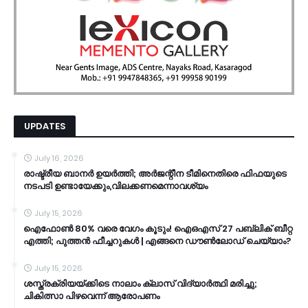
UPDATES
July 16, 2026
രാഷ്ട്രീയ ബാനർ ഉയർത്തി; അർജന്റീന ടീമിനെതിരെ ഫിഫയുടെ
നടപടി ഉണ്ടായേക്കും,വിലക്കണമെന്നാവശ്യം
July 15, 2026
ഐഫോൺ 80% വരെ വേഗം കൂടും! ഐഒഎസ് 27 പബ്ലിക് ബീറ്റ
എത്തി; പുത്തൻ ഫീച്ചറുകൾ | എങ്ങനെ ഡൗൺലോഡ് ചെയ്യാം?
July 15, 2026
ശസ്ത്രക്രിയയ്ക്കിടെ നാലാം ക്ലാസ് വിദ്യാർത്ഥി മരിച്ചു;
ചികിത്സാ പിഴവെന്ന് ആരോപണം