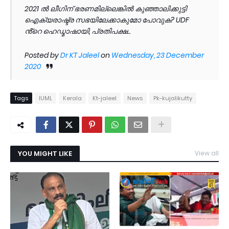
2021 ൽ ലീഗിന് ഭരണമില്ലെങ്കിൽ കുഞ്ഞാലിക്കുട്ടി
ഐക്യരാഷ്ട്ര സഭയിലേക്കാകുമോ പോവുക? UDF
ൻ്റെ ഹെഡ്മാഷായി, പ്രതിപക്ഷ...
Posted by
Dr KT Jaleel
on
Wednesday, 23 December
2020
Tags
IUML
Kerala
Kt-jaleel
News
Pk-kujalikutty
YOU MIGHT LIKE
View all