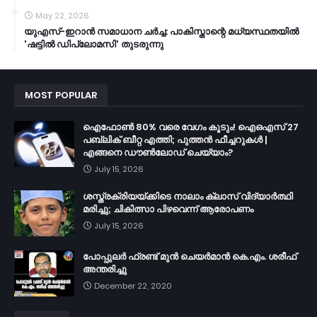
May 22, 2026
യുഎസ്-ഇറാൻ സമാധാന ചർച്ച: പാകിസ്താന്റെ മധ്യസ്ഥതയിൽ
'ഷട്ടിൽ ഡിപ്ലോമസി' തുടരുന്നു
MOST POPULAR
ഐഫോൺ 80% വരെ വേഗം കൂടും! ഐഒഎസ് 27
പബ്ലിക് ബീറ്റ എത്തി; പുത്തൻ ഫീച്ചറുകൾ |
എങ്ങനെ ഡൗൺലോഡ് ചെയ്യാം?
July 15, 2026
ശസ്ത്രക്രിയയ്ക്കിടെ നാലാം ക്ലാസ് വിദ്യാർത്ഥി
മരിച്ചു; ചികിത്സാ പിഴവെന്ന് ആരോപണം
July 15, 2026
പോപ്പുലർ ഫ്രണ്ട്​ മുൻ ചെയർമാൻ കെ.എം. ശരീഫ്​
അന്തരിച്ചു
December 22, 2020