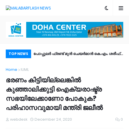
ാസ് വിദ്യാർത്ഥി
പോപ്പുലർ ഫ്രണ്ട്​ മുൻ ചെയർമാൻ കെ.എം. ശരീഫ്​
മയ
TOP NEWS
 ആരോപണം
അന്തരിച്ചു
നഗ
Home
IUML
റാ
ഭരണം കിട്ടിയില്ലെങ്കില്‍
കുഞ്ഞാലിക്കുട്ടി ഐക്യരാഷ്ട്ര
സഭയിലേക്കാണോ പോകുക?
പരിഹാസവുമായി മന്ത്രി ജലീല്‍
webdesk
December 24, 2020
0