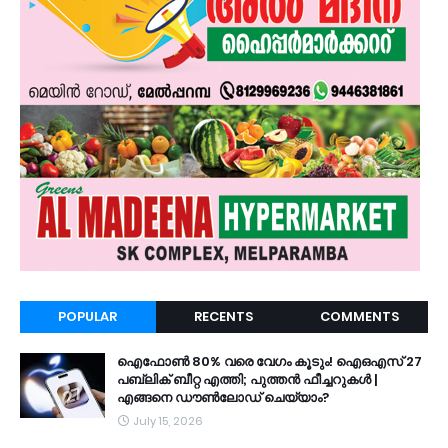
POPULAR
RECENTS
COMMENTS
ഐഫോൺ 80% വരെ വേഗം കൂടും! ഐഒഎസ് 27
പബ്ലിക് ബീറ്റ എത്തി; പുത്തൻ ഫീച്ചറുകൾ |
എങ്ങനെ ഡൗൺലോഡ് ചെയ്യാം?
July 15, 2026