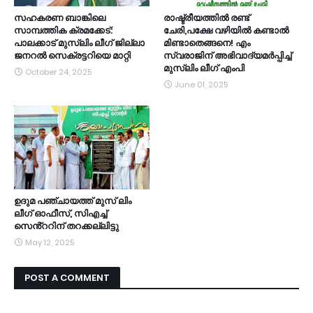
സഹകരണ ബാങ്കിലെ
രാഷ്ട്രീയത്തിൽ രണ്ട്
സാമ്പത്തിക ക്രമക്കേട്:
ചേരി,പക്ഷേ വഴിയിൽ കണ്ടാൽ
പാലക്കാട് മുസ്‌ലിം ലീഗ് ജില്ലാ
മിണ്ടാതെങ്ങനെ! എം
ജനറൽ സെക്രട്ടറിയെ മാറ്റി
സ്വരാജിന് അഭിവാദ്യമർപ്പിച്ച്
മുസ്ലിം ലീഗ് എംപി
October 24, 2025
June 01, 2025
ഉദുമ പഞ്ചായത്ത് മുസ് ലിം
ലീഗ് ഓഫീസ്, സിഎച്ച്
സെൻ്ററിന് തറക്കല്ലിട്ടു
May 12, 2025
POST A COMMENT