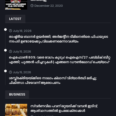
December 22, 2020
LATEST
July 16, 2026
രാഷ്ട്രീയ ബാനർ ഉയർത്തി; അർജന്റീന ടീമിനെതിരെ ഫിഫയുടെ
നടപടി ഉണ്ടായേക്കും,വിലക്കണമെന്നാവശ്യം
July 15, 2026
ഐഫോൺ 80% വരെ വേഗം കൂടും! ഐഒഎസ് 27 പബ്ലിക് ബീറ്റ
എത്തി; പുത്തൻ ഫീച്ചറുകൾ | എങ്ങനെ ഡൗൺലോഡ് ചെയ്യാം?
July 15, 2026
ശസ്ത്രക്രിയയ്ക്കിടെ നാലാം ക്ലാസ് വിദ്യാർത്ഥി മരിച്ചു;
ചികിത്സാ പിഴവെന്ന് ആരോപണം
BUSINESS
സ്വർണവില പവന് ഒറ്റയടിക്ക് വമ്പൻ ഇടിവ്;
ആശ്വാസത്തിൽ ഉപഭോക്താക്കൾ