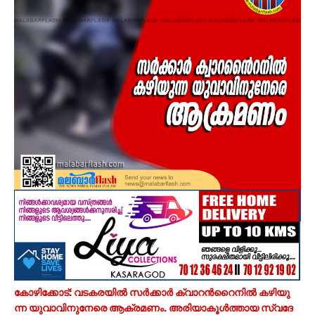
കോ​ഴി​ക്കോ​ട്: വ​ട​ക​ര​യി​ൽ സ​ർ​ക്കാ​ർ ക്വാ​റ​ന്‍റൈ​നി​ൽ ക​ഴി​യു​
ന്ന യു​വാ​വി​നുനേ​രെ ആ​ക്ര​മ​ണം. അ​രി​യാ​കൂ​ൾ​ത്താ​യ സ്വ​ദേ​