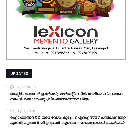
UPDATES
July 16, 2026
രാഷ്ട്രീയ ബാനർ ഉയർത്തി; അർജന്റീന ടീമിനെതിരെ ഫിഫയുടെ
നടപടി ഉണ്ടായേക്കും,വിലക്കണമെന്നാവശ്യം
July 15, 2026
ഐഫോൺ 80% വരെ വേഗം കൂടും! ഐഒഎസ് 27 പബ്ലിക് ബീറ്റ
എത്തി; പുത്തൻ ഫീച്ചറുകൾ | എങ്ങനെ ഡൗൺലോഡ് ചെയ്യാം?