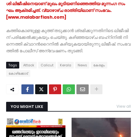
ശി ലി​ജീ​ഷി​നെ​യാ​ണ് മു​ഖം മൂ​ടി​യ​ണി​ഞ്ഞെ​ത്തി​യ മൂ​ന്നം​ഗ സം​
ഘം ആ​ക്ര​മി​ച്ച​ത്. വ്യാ​ഴാ​ഴ്ച രാ​ത്രി​യി​ലാ​ണ് സം​ഭ​വം.
[www.malabarflash.com]
ക​ത്തി​കൊ​ണ്ടു​ള്ള കു​ത്ത് ത​ടു​ക്കാ​ൻ ശ്ര​മി​ക്കു​ന്ന​തി​നി​ടെ ലി​ജീ​ഷി​
ന് പ​രി​ക്കേ​ൽ​ക്കു​ക​യും ചെ​യ്തു. ക​ഴി​ഞ്ഞ​യാ​ഴ്ച ബ​ഹ്റി​നി​ൽ നി​
ന്നെ​ത്തി ക്വാ​റ​ന്‍റൈ​നി​ൽ ക​ഴി​യു​ക​യാ​യി​രു​ന്നു ലി​ജീ​ഷ്. സം​ഭ​വ​
ത്തി​ൽ പോ​ലീ​സ് അ​ന്വേ​ഷ​ണം തു​ട​ങ്ങി.
Tags
Attack
Calicut
Kerala
News
കേരളം
കോഴിക്കോട്
YOU MIGHT LIKE
View all