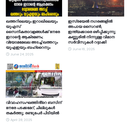
ഖത്തറിലെയും ഇറാഖിലെയും
ഇസ്രയേൽ നഗരങ്ങളിൽ
യുഎസ്
അപായ സൈറൺ,
സൈനികതാവളങ്ങൾക്ക് നേരേ
ഇന്ത്യക്കാരെ ഒഴിപ്പിക്കുന്നു;
ഇറാന്റെ ആക്രമണം;
കണ്ണൂരിൽ നിന്നുള്ള വിമാന
വ്യോമമേഖല അടച്ച് ഖത്തറും
സർവീസുകൾ റദ്ദാക്കി
യുഎഇയും ബഹ്റൈനും
June 16, 2025
June 24, 2025
വിവാഹസംഘത്തിൻ്റെ ബസിന്
നേരേ പടക്കമേറ്, ചില്ലുകൾ
തകർത്തു; രണ്ടുപേർ പിടിയിൽ
April 28, 2025