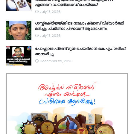
എങ്ങനെ ഡൗൺലോഡ് ചെയ്യാം?
July 15, 2026
ശസ്ത്രക്രിയയ്ക്കിടെ നാലാം ക്ലാസ് വിദ്യാർത്ഥി
മരിച്ചു; ചികിത്സാ പിഴവെന്ന് ആരോപണം
July 15, 2026
പോപ്പുലർ ഫ്രണ്ട്​ മുൻ ചെയർമാൻ കെ.എം. ശരീഫ്​
അന്തരിച്ചു
December 22, 2020