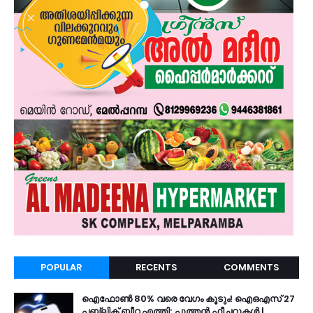
POPULAR
RECENTS
COMMENTS
ഐഫോൺ 80% വരെ വേഗം കൂടും! ഐഒഎസ് 27
പബ്ലിക് ബീറ്റ എത്തി; പുത്തൻ ഫീച്ചറുകൾ |