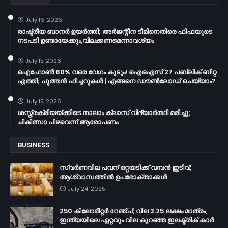
July 16, 2026
രാഷ്ട്രീയ ബാനർ ഉയർത്തി; അർജന്റീന ടീമിനെതിരെ ഫിഫയുടെ
നടപടി ഉണ്ടായേക്കും,വിലക്കണമെന്നാവശ്യം
July 15, 2026
ഐഫോൺ 80% വരെ വേഗം കൂടും! ഐഒഎസ് 27 പബ്ലിക് ബീറ്റ
എത്തി; പുത്തൻ ഫീച്ചറുകൾ | എങ്ങനെ ഡൗൺലോഡ് ചെയ്യാം?
July 15, 2026
ശസ്ത്രക്രിയയ്ക്കിടെ നാലാം ക്ലാസ് വിദ്യാർത്ഥി മരിച്ചു;
ചികിത്സാ പിഴവെന്ന് ആരോപണം
BUSINESS
സ്വർണവില പവന് ഒറ്റയടിക്ക് വമ്പൻ ഇടിവ്;
ആശ്വാസത്തിൽ ഉപഭോക്താക്കൾ
July 24, 2025
250 കിലോമീറ്റർ റേഞ്ച്; വില 3.25 ലക്ഷം മാത്രം,
ഇന്ത്യയിലെ ഏറ്റവും വില കുറഞ്ഞ ഇലക്ട്രിക് കാർ