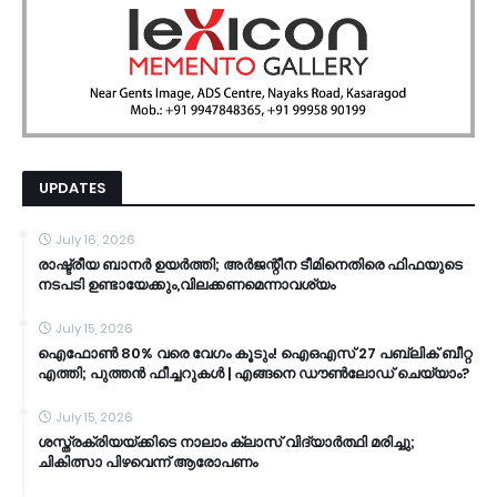
UPDATES
July 16, 2026
രാഷ്ട്രീയ ബാനർ ഉയർത്തി; അർജന്റീന ടീമിനെതിരെ ഫിഫയുടെ
നടപടി ഉണ്ടായേക്കും,വിലക്കണമെന്നാവശ്യം
July 15, 2026
ഐഫോൺ 80% വരെ വേഗം കൂടും! ഐഒഎസ് 27 പബ്ലിക് ബീറ്റ
എത്തി; പുത്തൻ ഫീച്ചറുകൾ | എങ്ങനെ ഡൗൺലോഡ് ചെയ്യാം?
July 15, 2026
ശസ്ത്രക്രിയയ്ക്കിടെ നാലാം ക്ലാസ് വിദ്യാർത്ഥി മരിച്ചു;
ചികിത്സാ പിഴവെന്ന് ആരോപണം