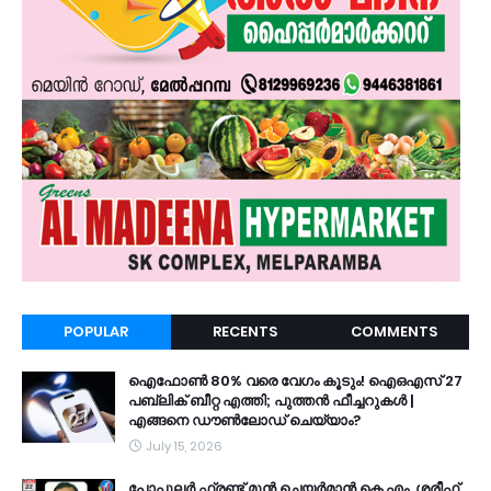
POPULAR
RECENTS
COMMENTS
ഐഫോൺ 80% വരെ വേഗം കൂടും! ഐഒഎസ് 27
പബ്ലിക് ബീറ്റ എത്തി; പുത്തൻ ഫീച്ചറുകൾ |
എങ്ങനെ ഡൗൺലോഡ് ചെയ്യാം?
July 15, 2026
പോപ്പുലർ ഫ്രണ്ട്​ മുൻ ചെയർമാൻ കെ.എം. ശരീഫ്​