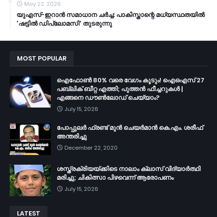
May 22, 2026
യുഎസ്-ഇറാൻ സമാധാന ചർച്ച: പാകിസ്താന്റെ മധ്യസ്ഥതയിൽ
'ഷട്ടിൽ ഡിപ്ലോമസി' തുടരുന്നു
MOST POPULAR
ഐഫോൺ 80% വരെ വേഗം കൂടും! ഐഒഎസ് 27
പബ്ലിക് ബീറ്റ എത്തി; പുത്തൻ ഫീച്ചറുകൾ |
എങ്ങനെ ഡൗൺലോഡ് ചെയ്യാം?
July 15, 2026
പോപ്പുലർ ഫ്രണ്ട്​ മുൻ ചെയർമാൻ കെ.എം. ശരീഫ്​
അന്തരിച്ചു
December 22, 2020
ശസ്ത്രക്രിയയ്ക്കിടെ നാലാം ക്ലാസ് വിദ്യാർത്ഥി
മരിച്ചു; ചികിത്സാ പിഴവെന്ന് ആരോപണം
July 15, 2026
LATEST