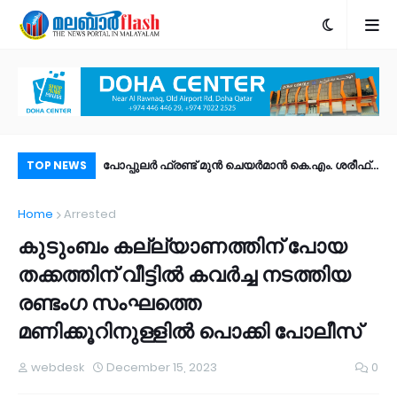
ും! ഐഒഎസ് 27
പോപ്പുലർ ഫ്രണ്ട്​ മുൻ ചെയർമാൻ കെ.എം. ശരീഫ്​
ശസ
TOP NEWS
ീച്ചറുകൾ |
അന്തരിച്ചു
മര
Home
Arrested
ം?
കുടുംബം കല്ല്യാണത്തിന് പോയ
തക്കത്തിന് വീട്ടിൽ കവർച്ച നടത്തിയ
രണ്ടംഗ സംഘത്തെ
മണിക്കൂറിനുള്ളിൽ പൊക്കി പോലീസ്
webdesk
December 15, 2023
0