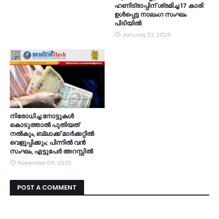
ഹണിട്രാപ്പിന് ശ്രമിച്ച 17 കാരി
ഉൾപ്പെട്ട നാലംഗ സംഘം
പിടിയിൽ
January 23, 2026
നിരോധിച്ച നോട്ടുകൾ
കൊടുത്താൽ പുതിയത്
നൽകും, ബ്ലാക്ക് മാർക്കറ്റിൽ
വെളുപ്പിക്കും; പിന്നിൽ വൻ
സംഘം, എട്ടുപേർ അറസ്റ്റിൽ
November 09, 2025
POST A COMMENT