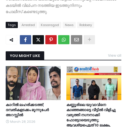
കടയിൽ വില്പന നടത്തിയ ഇടത്തുനിന്നും
പോലീസ് കണ്ടെടുത്തു.
Tags
Arrested
Kasaragod
News
Robbery
YOU MIGHT LIKE
View all
കാറിൽ ലഹരിക്കടത്ത്;
കണ്ണൂരിലെ യുവാവിനെ
ദമ്പതികളടക്കം മൂന്നുപേർ
കാഞ്ഞങ്ങാട്ടെ വീട്ടിൽ വിളിച്ചു
അറസ്റ്റിൽ
വരുത്തി നഗ്നനാക്കി
ഫോട്ടോയെടുത്തു;
March 28, 2026
ആവശ്യപ്പെട്ടത് 10 ലക്ഷം,