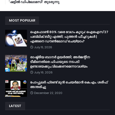
'ഷട്ടിൽ ഡിപ്ലോമസി' തുടരുന്നു
MOST POPULAR
ഐഫോൺ 80% വരെ വേഗം കൂടും! ഐഒഎസ് 27
പബ്ലിക് ബീറ്റ എത്തി; പുത്തൻ ഫീച്ചറുകൾ |
എങ്ങനെ ഡൗൺലോഡ് ചെയ്യാം?
July 15, 2026
രാഷ്ട്രീയ ബാനർ ഉയർത്തി; അർജന്റീന
ടീമിനെതിരെ ഫിഫയുടെ നടപടി
ഉണ്ടായേക്കും,വിലക്കണമെന്നാവശ്യം
July 16, 2026
പോപ്പുലർ ഫ്രണ്ട്​ മുൻ ചെയർമാൻ കെ.എം. ശരീഫ്​
അന്തരിച്ചു
December 22, 2020
LATEST