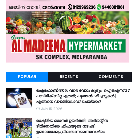
POPULAR
RECENTS
COMMENTS
ഐഫോൺ 80% വരെ വേഗം കൂടും! ഐഒഎസ് 27
പബ്ലിക് ബീറ്റ എത്തി; പുത്തൻ ഫീച്ചറുകൾ |
എങ്ങനെ ഡൗൺലോഡ് ചെയ്യാം?
July 15, 2026
രാഷ്ട്രീയ ബാനർ ഉയർത്തി; അർജന്റീന
ടീമിനെതിരെ ഫിഫയുടെ നടപടി
ഉണ്ടായേക്കും,വിലക്കണമെന്നാവശ്യം