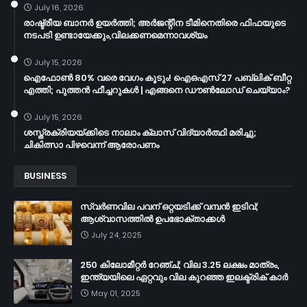
July 16, 2026
രാഷ്ട്രീയ ബാനർ ഉയർത്തി; അർജന്റീന ടീമിനെതിരെ ഫിഫയുടെ
നടപടി ഉണ്ടായേക്കും,വിലക്കണമെന്നാവശ്യം
July 15, 2026
ഐഫോൺ 80% വരെ വേഗം കൂടും! ഐഒഎസ് 27 പബ്ലിക് ബീറ്റ
എത്തി; പുത്തൻ ഫീച്ചറുകൾ | എങ്ങനെ ഡൗൺലോഡ് ചെയ്യാം?
July 15, 2026
ശസ്ത്രക്രിയയ്ക്കിടെ നാലാം ക്ലാസ് വിദ്യാർത്ഥി മരിച്ചു;
ചികിത്സാ പിഴവെന്ന് ആരോപണം
BUSINESS
സ്വർണവില പവന് ഒറ്റയടിക്ക് വമ്പൻ ഇടിവ്;
ആശ്വാസത്തിൽ ഉപഭോക്താക്കൾ
July 24, 2025
250 കിലോമീറ്റർ റേഞ്ച്; വില 3.25 ലക്ഷം മാത്രം,
ഇന്ത്യയിലെ ഏറ്റവും വില കുറഞ്ഞ ഇലക്ട്രിക് കാർ
May 01, 2025