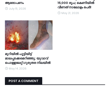
ആരോപണം
15,000 രൂപ; കെണിയിൽ
വീണത് നാലോളം പേർ!
July 15, 2026
May 21, 2026
മുറിയില്‍ പൂട്ടിയിട്ട്
മാലപ്പടക്കമെറിഞ്ഞു; യുവാവ്
പൊള്ളലേറ്റ് ഗുരുതര നിലയില്‍
May 14, 2026
POST A COMMENT