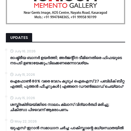
UPDATES
July 16, 2026
രാഷ്ട്രീയ ബാനർ ഉയർത്തി; അർജന്റീന ടീമിനെതിരെ ഫിഫയുടെ
നടപടി ഉണ്ടായേക്കും,വിലക്കണമെന്നാവശ്യം
July 15, 2026
ഐഫോൺ 80% വരെ വേഗം കൂടും! ഐഒഎസ് 27 പബ്ലിക് ബീറ്റ
എത്തി; പുത്തൻ ഫീച്ചറുകൾ | എങ്ങനെ ഡൗൺലോഡ് ചെയ്യാം?
July 15, 2026
ശസ്ത്രക്രിയയ്ക്കിടെ നാലാം ക്ലാസ് വിദ്യാർത്ഥി മരിച്ചു;
ചികിത്സാ പിഴവെന്ന് ആരോപണം
May 22, 2026
യുഎസ്-ഇറാൻ സമാധാന ചർച്ച: പാകിസ്താന്റെ മധ്യസ്ഥതയിൽ