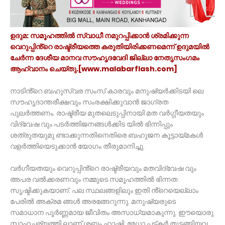
ഉദുമ: സമൂഹത്തിൽ സ്വാധീ നമുറപ്പിക്കാൻ ശ്രമിക്കുന്ന
വെറുപ്പിൻ്റെ രാഷ്ട്രീയത്തെ കരുതിയിരിക്കണമെന്ന് ഉദുമയിൽ
ചേർന്ന ദേശീയ മാനവ സൗഹൃദവേദി ജില്ലാ നേതൃസംഗമം
ആഹ്വാനം ചെയ്തു.[www.malabarflash.com]
നാടിൻ്റെ ബഹുസ്വര സംസ് കാരവും മനുഷ്യർക്കിടയി ലെ
സൗഹൃദാന്തരീക്ഷവും സംരക്ഷിക്കുവാൻ ജാഗ്രത
പുലർത്തണം. രാഷ്ട്രീയ മുതലെടുപ്പിനായി മത വർഗ്ഗീയതയും
വിദ്വേഷ വും പടർത്തിജനങ്ങൾക്കിട യിൽ ഭിന്നിപ്പും
ശത്രുതയുമു ണ്ടാക്കുന്നതിനെതിരെ ബഹുജന കൂട്ടായ്മകൾ
വളർത്തിയെടുക്കാൻ യോഗം തീരുമാനിച്ചു.
വർഗീയതയും വെറുപ്പിൻ്റെ രാഷ്ട്രീയവും മതവിദ്വേഷ വും
അപര വൽക്കരണവും നമ്മുടെ സമൂഹത്തിൽ ഭിന്നത
സൃഷ്ടിക്കുകയാണ്. പല സ്ഥലങ്ങളിലും ഇതി ൻ്റെയെല്ലാം
പേരിൽ അക്രമ ങ്ങൾ അരങ്ങേറുന്നു. മനുഷ്യരുടെ
സമാധാന പൂർണ്ണമായ ജീവിതം അസാധ്യമാകുന്നു. ഈയൊരു
സാഹചര്യത്തി ലാണ് ശബ്നം ഹാഷ്മി, മേധാ പട്കർ തുടങ്ങിയവ