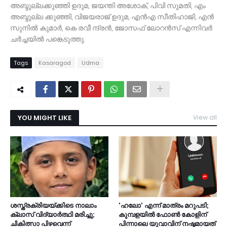
അബ്ദുല്ലക്കുഞ്ഞി ഉദുമ, ജയന്തി അശോക്, പിവി സുമതി, എം
അബ്ദുല്ല ക്കുഞ്ഞി, വിജയരാജ് ഉദുമ, എൻഎ സീതിഹാജി, എൻ
സുനിൽ കുമാർ, കെ രവീ ന്ദ്രൻ, ജോസഫ് ലോറൻസ് എന്നിവർ
ചർച്ചയിൽ പങ്കെടുത്തു.
Tags
Kasaragod
Udma
YOU MIGHT LIKE
View all
ശസ്ത്രക്രിയയ്ക്കിടെ നാലാം
​'ഹലോ' എന്ന് മാത്രം മറുപടി;
ക്ലാസ് വിദ്യാർത്ഥി മരിച്ചു;
കുമ്പളയിൽ ഫോൺ കോളിന്
ചികിത്സാ പിഴവെന്ന്
പിന്നാലെ യുവാവിന് നഷ്ടമായത്