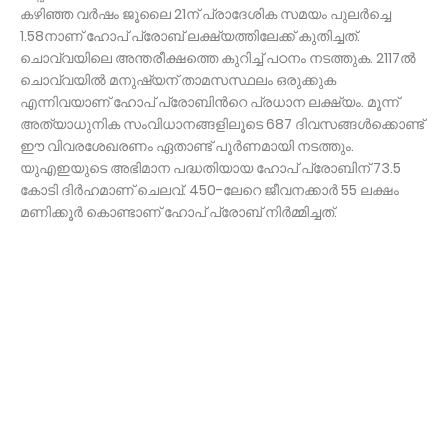
കഴിഞ്ഞ വര്‍ഷം ജൂലൈ 21ന് പ്രാദേശിക സമയം പുലർച്ചെ
1.58നാണ് ഹോപ് പ്രോബ് ലക്ഷ്യത്തിലേക്ക് കുതിച്ചത്.
ചൊവ്വയിലെ അന്തരീക്ഷത്തെ കുറിച്ച് പഠനം നടത്തുക. 2117ല്‍
ചൊവ്വയില്‍ മനുഷ്യന് താമസസ്ഥലം ഒരുക്കുക
എന്നിവയാണ് ഹോപ് പ്രോബിന്‍റെ പ്രധാന ലക്ഷ്യം. മൂന്ന്
അത്യാധുനിക സംവിധാനങ്ങളിലൂടെ 687 ദിവസങ്ങൾക്കൊണ്ട്
ഈ വിവരശേഖരണം ഏതാണ്ട് പൂർണമായി നടത്തും.
യുഎഇയുടെ അഭിമാന പദ്ധതിയായ ഹോപ് പ്രോബിന് 73.5
കോടി ദിർഹമാണ് ചെലവ്. 450-ലേറെ ജീവനക്കാർ 55 ലക്ഷം
മണിക്കൂർ കൊണ്ടാണ് ഹോപ് പ്രോബ് നിര്‍മ്മിച്ചത്.