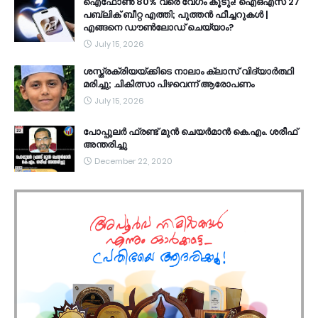
ഐഫോൺ 80% വരെ വേഗം കൂടും! ഐഒഎസ് 27
പബ്ലിക് ബീറ്റ എത്തി; പുത്തൻ ഫീച്ചറുകൾ |
എങ്ങനെ ഡൗൺലോഡ് ചെയ്യാം?
July 15, 2026
ശസ്ത്രക്രിയയ്ക്കിടെ നാലാം ക്ലാസ് വിദ്യാർത്ഥി
മരിച്ചു; ചികിത്സാ പിഴവെന്ന് ആരോപണം
July 15, 2026
പോപ്പുലർ ഫ്രണ്ട്​ മുൻ ചെയർമാൻ കെ.എം. ശരീഫ്​
അന്തരിച്ചു
December 22, 2020