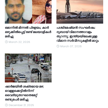
ഒമാനിൽ മിന്നൽ പ്രളയം; കാർ
പശ്ചിമേഷ്യൻ സംഘർഷം:
ഒഴുക്കിൽപ്പെട്ട് രണ്ട് മലയാളികൾ
ദുബായ് വിമാനത്താവളം
മരിച്ചു
തുറന്നു; ഇന്ത്യയിലേക്കുള്ള
വിമാന സർവീസുകളിൽ മാറ്റം
March 22, 2026
March 07, 2026
ഷാർജയിൽ ശക്തമായ മഴ;
വെള്ളക്കെട്ടിൽനിന്ന്
വൈദ്യുതാഘാതമേറ്റ്
രണ്ടുപേർ മരിച്ചു
December 21, 2025