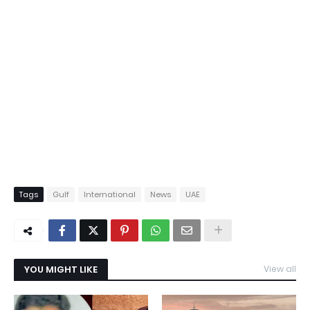
Tags
Gulf
International
News
UAE
YOU MIGHT LIKE
View all