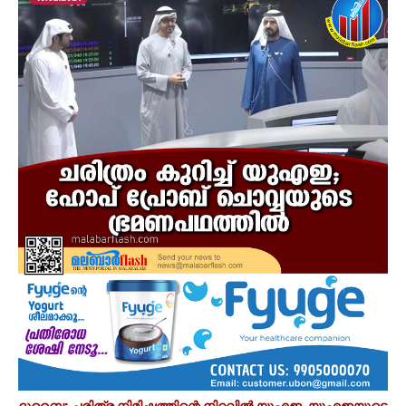
ദുബൈ: ചരിത്ര നിമിഷത്തിന്റെ നിറവില്‍ യുഎഇ. യുഎഇയുടെ