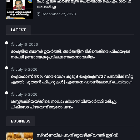
പോപ്പുലർ ഫ്രണ്ട്​ മുൻ ചെയർമാൻ കെ.എം. ശരീഫ്​
അന്തരിച്ചു
December 22, 2020
LATEST
July 16, 2026
രാഷ്ട്രീയ ബാനർ ഉയർത്തി; അർജന്റീന ടീമിനെതിരെ ഫിഫയുടെ
നടപടി ഉണ്ടായേക്കും,വിലക്കണമെന്നാവശ്യം
July 15, 2026
ഐഫോൺ 80% വരെ വേഗം കൂടും! ഐഒഎസ് 27 പബ്ലിക് ബീറ്റ
എത്തി; പുത്തൻ ഫീച്ചറുകൾ | എങ്ങനെ ഡൗൺലോഡ് ചെയ്യാം?
July 15, 2026
ശസ്ത്രക്രിയയ്ക്കിടെ നാലാം ക്ലാസ് വിദ്യാർത്ഥി മരിച്ചു;
ചികിത്സാ പിഴവെന്ന് ആരോപണം
BUSINESS
സ്വർണവില പവന് ഒറ്റയടിക്ക് വമ്പൻ ഇടിവ്;