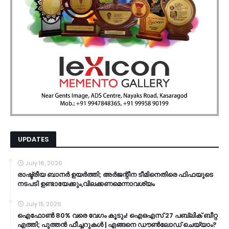
UPDATES
July 16, 2026
രാഷ്ട്രീയ ബാനർ ഉയർത്തി; അർജന്റീന ടീമിനെതിരെ ഫിഫയുടെ
നടപടി ഉണ്ടായേക്കും,വിലക്കണമെന്നാവശ്യം
July 15, 2026
ഐഫോൺ 80% വരെ വേഗം കൂടും! ഐഒഎസ് 27 പബ്ലിക് ബീറ്റ
എത്തി; പുത്തൻ ഫീച്ചറുകൾ | എങ്ങനെ ഡൗൺലോഡ് ചെയ്യാം?