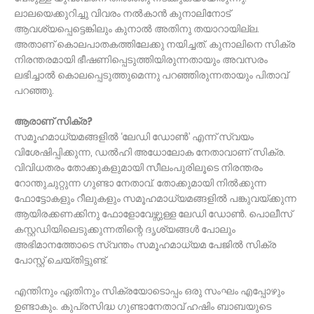
ലാലയെക്കുറിച്ചു വിവരം നൽകാൻ കുനാലിനോട്
ആവശ്യപ്പെട്ടെങ്കിലും കുനാൽ അതിനു തയാറായില്ല.
അതാണ് കൊലപാതകത്തിലേക്കു നയിച്ചത്. കുനാലിനെ സിക്ര
നിരന്തരമായി ഭീഷണിപ്പെടുത്തിയിരുന്നതായും അവസരം
ലഭിച്ചാൽ കൊലപ്പെടുത്തുമെന്നു പറഞ്ഞിരുന്നതായും പിതാവ്
പറഞ്ഞു.
ആരാണ് സിക്ര?
സമൂഹമാധ്യമങ്ങളില്‍ ‘ലേഡി ഡോൺ’ എന്ന് സ്വയം
വിശേഷിപ്പിക്കുന്ന, ഡൽഹി അധോലോക നേതാവാണ് സിക്ര.
വിവിധതരം തോക്കുകളുമായി സീലംപുരിലൂടെ നിരന്തരം
റോന്തുചുറ്റുന്ന ഗുണ്ടാ നേതാവ്. തോക്കുമായി നിൽക്കുന്ന
ഫോട്ടോകളും റീലുകളും സമൂഹമാധ്യമങ്ങളിൽ പങ്കുവയ്ക്കുന്ന
ആയിരക്കണക്കിനു ഫോളോവേഴ്സുള്ള ലേഡി ഡോൺ. പൊലീസ്
കസ്റ്റഡിയിലെടുക്കുന്നതിന്റെ ദൃശ്യങ്ങൾ പോലും
അഭിമാനത്തോടെ സ്വന്തം സമൂഹമാധ്യമ പേജിൽ സിക്ര
പോസ്റ്റ് ചെയ്തിട്ടുണ്ട്.
എന്തിനും ഏതിനും സിക്രയോടൊപ്പം ഒരു സംഘം എപ്പോഴും
ഉണ്ടാകും. കുപ്രസിദ്ധ ഗുണ്ടാനേതാവ് ഹഷിം ബാബയുടെ