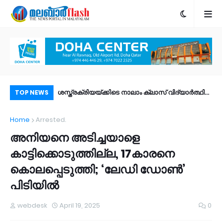
പോപ്പുലർ ഫ്രണ്ട്​ മുൻ ചെയർമാൻ കെ.എം. ശരീഫ്​
ശസ്ത്രക്രിയയ്ക്കിടെ നാലാം ക്ലാസ് വിദ്യാർത്ഥി
മയ
TOP NEWS
അന്തരിച്ചു
മരിച്ചു; ചികിത്സാ പിഴവെന്ന് ആരോപണം
നഗ
Home
Arrested.
റാ
അനിയനെ അടിച്ചയാളെ
കാട്ടിക്കൊടുത്തില്ല, 17കാരനെ
കൊലപ്പെടുത്തി; ‘ലേഡി ഡോൺ’
പിടിയിൽ
webdesk
April 19, 2025
0