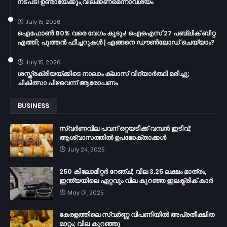
നടപടി ഉണ്ടായേക്കും,വിലക്കണമെന്നാവശ്യം
July 15, 2026
ഐഫോൺ 80% വരെ വേഗം കൂടും! ഐഒഎസ് 27 പബ്ലിക് ബീറ്റ
എത്തി; പുത്തൻ ഫീച്ചറുകൾ | എങ്ങനെ ഡൗൺലോഡ് ചെയ്യാം?
July 15, 2026
ശസ്ത്രക്രിയയ്ക്കിടെ നാലാം ക്ലാസ് വിദ്യാർത്ഥി മരിച്ചു;
ചികിത്സാ പിഴവെന്ന് ആരോപണം
BUSINESS
സ്വർണവില പവന് ഒറ്റയടിക്ക് വമ്പൻ ഇടിവ്;
ആശ്വാസത്തിൽ ഉപഭോക്താക്കൾ
July 24, 2025
250 കിലോമീറ്റർ റേഞ്ച്; വില 3.25 ലക്ഷം മാത്രം,
ഇന്ത്യയിലെ ഏറ്റവും വില കുറഞ്ഞ ഇലക്ട്രിക് കാർ
May 01, 2025
കേരളത്തിലെ സ്വർണ്ണ വിപണിയിൽ അപ്രതീക്ഷിത
മാറ്റം; വില കുറഞ്ഞു