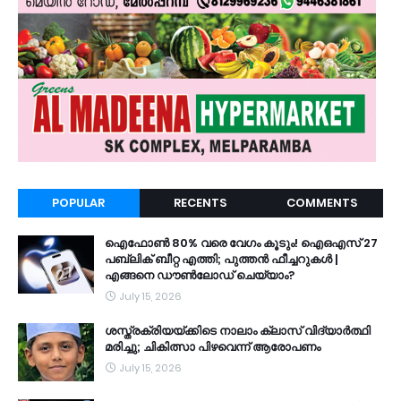
POPULAR
RECENTS
COMMENTS
ഐഫോൺ 80% വരെ വേഗം കൂടും! ഐഒഎസ് 27
പബ്ലിക് ബീറ്റ എത്തി; പുത്തൻ ഫീച്ചറുകൾ |
എങ്ങനെ ഡൗൺലോഡ് ചെയ്യാം?
July 15, 2026
ശസ്ത്രക്രിയയ്ക്കിടെ നാലാം ക്ലാസ് വിദ്യാർത്ഥി
മരിച്ചു; ചികിത്സാ പിഴവെന്ന് ആരോപണം
July 15, 2026