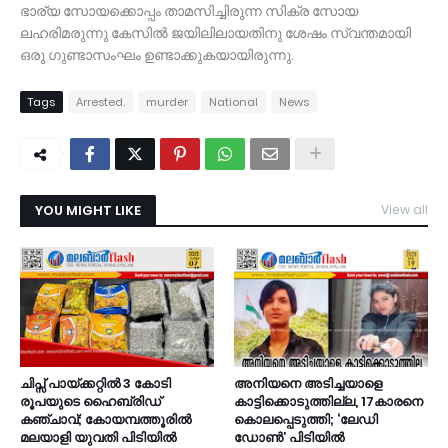
ഭാര്യ സോയക്കൊപ്പം താമസിച്ചിരുന്ന സിക്ര സോയ
ലഹരിമരുന്നു കേസിൽ ജയിലിലായതിനു ശേഷം സ്വന്തമായി
ഒരു ഗുണ്ടാസംഘം ഉണ്ടാക്കുകയായിരുന്നു.
Tags
Arrested.
murder
National
News
YOU MIGHT LIKE
View all
ചിപ്സ് പായ്ക്കറ്റിൽ 3 കോടി
അനിയനെ അടിച്ചയാളെ
രൂപയുടെ ഹൈബ്രിഡ്
കാട്ടിക്കൊടുത്തില്ല, 17കാരനെ
കഞ്ചാവ്; കോയമ്പത്തൂരിൽ
കൊലപ്പെടുത്തി; ‘ലേഡി
മലയാളി യുവതി പിടിയിൽ
ഡോൺ’ പിടിയിൽ