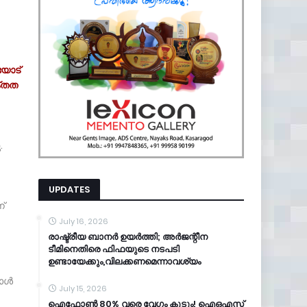
ിയോട്
ക്തത
.
UPDATES
്
July 16, 2026
രാഷ്ട്രീയ ബാനർ ഉയർത്തി; അർജന്റീന
ടീമിനെതിരെ ഫിഫയുടെ നടപടി
ഉണ്ടായേക്കും,വിലക്കണമെന്നാവശ്യം
പോൾ
July 15, 2026
ഐഫോൺ 80% വരെ വേഗം കൂടും! ഐഒഎസ്