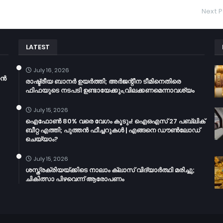
Next P
LATEST
July 16, 2026
തൻ
രാഷ്ട്രീയ ബാനർ ഉയർത്തി; അർജന്റീന ടീമിനെതിരെ
ഫിഫയുടെ നടപടി ഉണ്ടായേക്കും,വിലക്കണമെന്നാവശ്യം
July 15, 2026
ഐഫോൺ 80% വരെ വേഗം കൂടും! ഐഒഎസ് 27 പബ്ലിക്
ബീറ്റ എത്തി; പുത്തൻ ഫീച്ചറുകൾ | എങ്ങനെ ഡൗൺലോഡ്
ചെയ്യാം?
July 15, 2026
ശസ്ത്രക്രിയയ്ക്കിടെ നാലാം ക്ലാസ് വിദ്യാർത്ഥി മരിച്ചു;
ചികിത്സാ പിഴവെന്ന് ആരോപണം