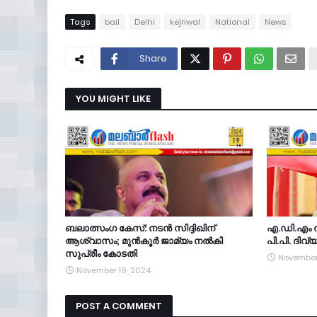
Tags
bail
Delhi
kejriwal
National
News
Share
YOU MIGHT LIKE
ബലാത്സംഗ കേസ്: നടൻ സിദ്ദിഖിന്
എ.ഡി.എം ന
ആശ്വാസം; മുൻകൂർ ജാമ്യം നൽകി
പി.പി. ദിവ്
സുപ്രീം കോടതി
November
November 19, 2024
POST A COMMENT