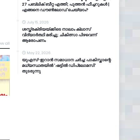
27 പബ്ലിക് ബീറ്റ എത്തി; പുത്തൻ ഫീച്ചറുകൾ |
എങ്ങനെ ഡൗൺലോഡ് ചെയ്യാം?
July 15, 2026
ശസ്ത്രക്രിയയ്ക്കിടെ നാലാം ക്ലാസ്
വിദ്യാർത്ഥി മരിച്ചു; ചികിത്സാ പിഴവെന്ന്
ആരോപണം
ew all
May 22, 2026
യുഎസ്-ഇറാൻ സമാധാന ചർച്ച: പാകിസ്താന്റെ
മധ്യസ്ഥതയിൽ 'ഷട്ടിൽ ഡിപ്ലോമസി'
തുടരുന്നു