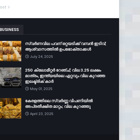
ost
BUSINESS
സ്വർണവില പവന് ഒറ്റയടിക്ക് വമ്പൻ ഇടിവ്;
ആശ്വാസത്തിൽ ഉപഭോക്താക്കൾ
July 24, 2025
250 കിലോമീറ്റർ റേഞ്ച്; വില 3.25 ലക്ഷം
മാത്രം, ഇന്ത്യയിലെ ഏറ്റവും വില കുറഞ്ഞ
ഇലക്ട്രിക് കാർ
May 01, 2025
കേരളത്തിലെ സ്വർണ്ണ വിപണിയിൽ
അപ്രതീക്ഷിത മാറ്റം; വില കുറഞ്ഞു
April 23, 2025