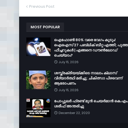
Previous Post
MOST POPULAR
ഐഫോൺ 80% വരെ വേഗം കൂടും!
ഐഒഎസ് 27 പബ്ലിക് ബീറ്റ എത്തി; പുത്
ഫീച്ചറുകൾ | എങ്ങനെ ഡൗൺലോഡ്
ചെയ്യാം?
July 15, 2026
ശസ്ത്രക്രിയയ്ക്കിടെ നാലാം ക്ലാസ്
വിദ്യാർത്ഥി മരിച്ചു; ചികിത്സാ പിഴവെന്ന്
ആരോപണം
July 15, 2026
പോപ്പുലർ ഫ്രണ്ട്​ മുൻ ചെയർമാൻ കെ.എം.
ശരീഫ്​ അന്തരിച്ചു
December 22, 2020