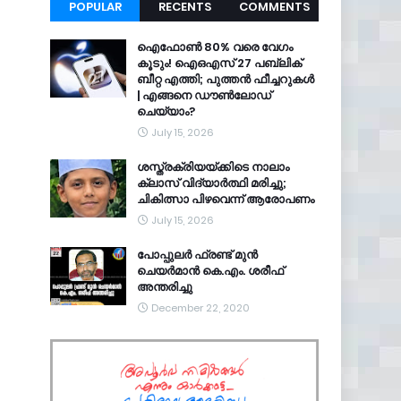
POPULAR
RECENTS
COMMENTS
ഐഫോൺ 80% വരെ വേഗം
കൂടും! ഐഒഎസ് 27 പബ്ലിക്
ബീറ്റ എത്തി; പുത്തൻ ഫീച്ചറുകൾ
| എങ്ങനെ ഡൗൺലോഡ്
ചെയ്യാം?
July 15, 2026
ശസ്ത്രക്രിയയ്ക്കിടെ നാലാം
ക്ലാസ് വിദ്യാർത്ഥി മരിച്ചു;
ചികിത്സാ പിഴവെന്ന് ആരോപണം
July 15, 2026
പോപ്പുലർ ഫ്രണ്ട്​ മുൻ
ചെയർമാൻ കെ.എം. ശരീഫ്​
അന്തരിച്ചു
December 22, 2020