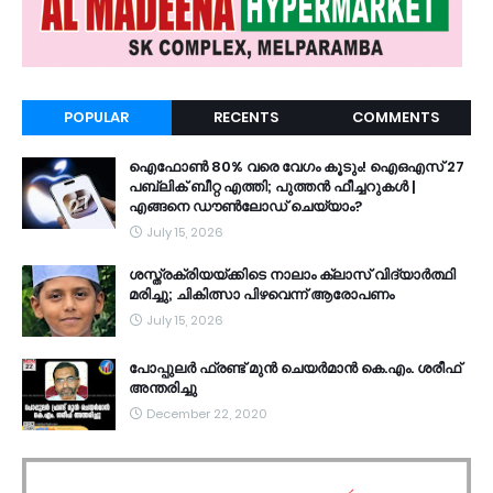
POPULAR
RECENTS
COMMENTS
ഐഫോൺ 80% വരെ വേഗം കൂടും! ഐഒഎസ് 27
പബ്ലിക് ബീറ്റ എത്തി; പുത്തൻ ഫീച്ചറുകൾ |
എങ്ങനെ ഡൗൺലോഡ് ചെയ്യാം?
July 15, 2026
ശസ്ത്രക്രിയയ്ക്കിടെ നാലാം ക്ലാസ് വിദ്യാർത്ഥി
മരിച്ചു; ചികിത്സാ പിഴവെന്ന് ആരോപണം
July 15, 2026
പോപ്പുലർ ഫ്രണ്ട്​ മുൻ ചെയർമാൻ കെ.എം. ശരീഫ്​
അന്തരിച്ചു
December 22, 2020