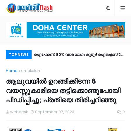
; കുമ്പളയിൽ ഫോൺ
ഐഫോൺ 80% വരെ വേഗം കൂടും! ഐഒഎസ് 27
ശസ
TOP NEWS
്ടമായത് 15,000
പബ്ലിക് ബീറ്റ എത്തി; പുത്തൻ ഫീച്ചറുകൾ |
മര
Home
ernakulam
ം പേർ!
എങ്ങനെ ഡൗൺലോഡ് ചെയ്യാം?
ആലുവയിൽ ഉറങ്ങിക്കിടന്ന 8
വയസ്സുകാരിയെ തട്ടിക്കൊണ്ടുപോയി
പീഡിപ്പിച്ചു; പ്രതിയെ തിരിച്ചറിഞ്ഞു
webdesk
September 07, 2023
0