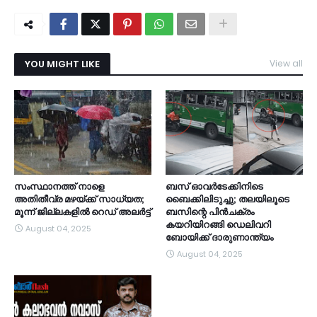
YOU MIGHT LIKE
View all
സംസ്ഥാനത്ത് നാളെ
ബസ് ഓവര്‍ടേക്കിനിടെ
അതിതീവ്ര മഴയ്ക്ക് സാധ്യത;
ബൈക്കിലിടുച്ചു; തലയിലൂടെ
മൂന്ന് ജില്ലകളിൽ റെഡ് അലർട്ട്
ബസിന്റെ പിന്‍ചക്രം
കയറിയിറങ്ങി ഡെലിവറി
August 04, 2025
ബോയിക്ക് ദാരുണാന്ത്യം
August 04, 2025