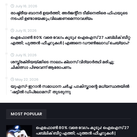
July 16, 2026
രാഷ്ട്രീയ ബാനർ ഉയർത്തി; അർജന്റീന ടീമിനെതിരെ ഫിഫയുടെ
നടപടി ഉണ്ടായേക്കും,വിലക്കണമെന്നാവശ്യം
July 15, 2026
ഐഫോൺ 80% വരെ വേഗം കൂടും! ഐഒഎസ് 27 പബ്ലിക് ബീറ്റ
എത്തി; പുത്തൻ ഫീച്ചറുകൾ | എങ്ങനെ ഡൗൺലോഡ് ചെയ്യാം?
July 15, 2026
ശസ്ത്രക്രിയയ്ക്കിടെ നാലാം ക്ലാസ് വിദ്യാർത്ഥി മരിച്ചു;
ചികിത്സാ പിഴവെന്ന് ആരോപണം
May 22, 2026
യുഎസ്-ഇറാൻ സമാധാന ചർച്ച: പാകിസ്താന്റെ മധ്യസ്ഥതയിൽ
'ഷട്ടിൽ ഡിപ്ലോമസി' തുടരുന്നു
MOST POPULAR
ഐഫോൺ 80% വരെ വേഗം കൂടും! ഐഒഎസ് 27
പബ്ലിക് ബീറ്റ എത്തി; പുത്തൻ ഫീച്ചറുകൾ |