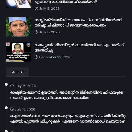
എങ്ങനെ ഡൗൺലോഡ് ചെയ്യാം?
July 15, 2026
ശസ്ത്രക്രിയയ്ക്കിടെ നാലാം ക്ലാസ് വിദ്യാർത്ഥി
മരിച്ചു; ചികിത്സാ പിഴവെന്ന് ആരോപണം
July 15, 2026
പോപ്പുലർ ഫ്രണ്ട്​ മുൻ ചെയർമാൻ കെ.എം. ശരീഫ്​
അന്തരിച്ചു
December 22, 2020
LATEST
July 16, 2026
രാഷ്ട്രീയ ബാനർ ഉയർത്തി; അർജന്റീന ടീമിനെതിരെ ഫിഫയുടെ
നടപടി ഉണ്ടായേക്കും,വിലക്കണമെന്നാവശ്യം
July 15, 2026
ഐഫോൺ 80% വരെ വേഗം കൂടും! ഐഒഎസ് 27 പബ്ലിക് ബീറ്റ
എത്തി; പുത്തൻ ഫീച്ചറുകൾ | എങ്ങനെ ഡൗൺലോഡ് ചെയ്യാം?