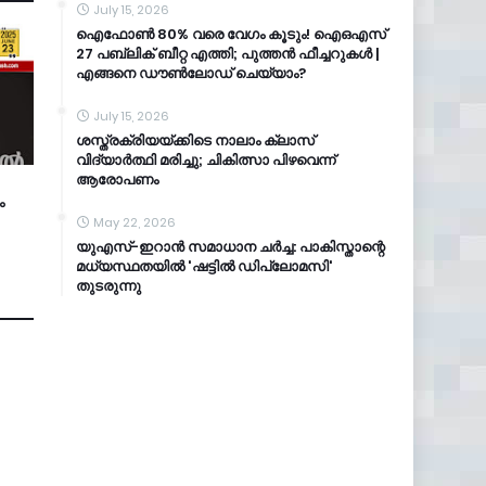
July 15, 2026
ഐഫോൺ 80% വരെ വേഗം കൂടും! ഐഒഎസ്
27 പബ്ലിക് ബീറ്റ എത്തി; പുത്തൻ ഫീച്ചറുകൾ |
എങ്ങനെ ഡൗൺലോഡ് ചെയ്യാം?
July 15, 2026
ശസ്ത്രക്രിയയ്ക്കിടെ നാലാം ക്ലാസ്
വിദ്യാർത്ഥി മരിച്ചു; ചികിത്സാ പിഴവെന്ന്
ആരോപണം
ം
May 22, 2026
യുഎസ്-ഇറാൻ സമാധാന ചർച്ച: പാകിസ്താന്റെ
മധ്യസ്ഥതയിൽ 'ഷട്ടിൽ ഡിപ്ലോമസി'
തുടരുന്നു