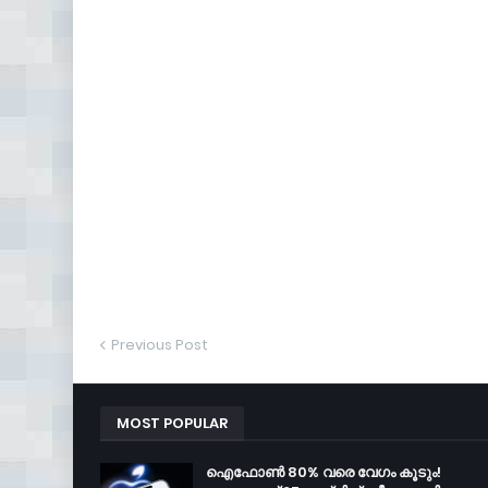
Previous Post
MOST POPULAR
ഐഫോൺ 80% വരെ വേഗം കൂടും!