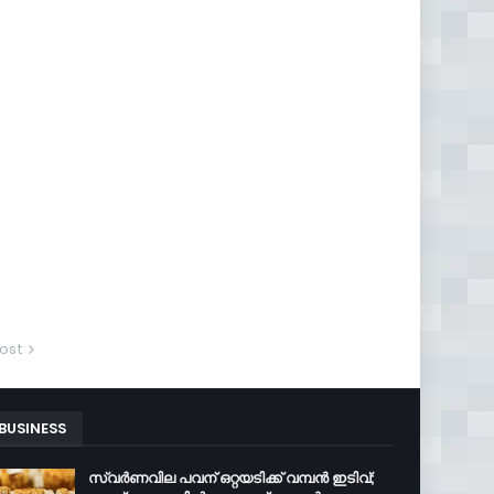
ost
BUSINESS
സ്വർണവില പവന് ഒറ്റയടിക്ക് വമ്പൻ ഇടിവ്;