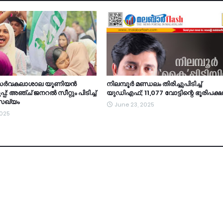
് സര്‍വകലാശാല യൂണിയന്‍
നിലമ്പൂര്‍ മണ്ഡലം തിരിച്ചുപിടിച്ച്
പ്: അഞ്ച് ജനറല്‍ സീറ്റും പിടിച്ച്
യുഡിഎഫ്; 11,077 വോട്ടിന്റെ ഭൂരിപക്ഷ
സഖ്യം
June 23, 2025
2025