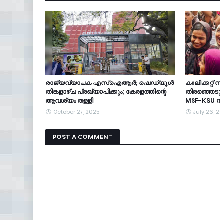
രാജ്യവ്യാപക എസ്ഐആർ; ഷെഡ്യൂൾ
കാലിക്കറ്റ
തിങ്കളാഴ്ച പ്രഖ്യാപിക്കും; കേരളത്തിന്റെ
തിരഞ്ഞെടുപ്
ആവശ്യം തള്ളി
MSF-KSU 
October 27, 2025
July 26, 
POST A COMMENT