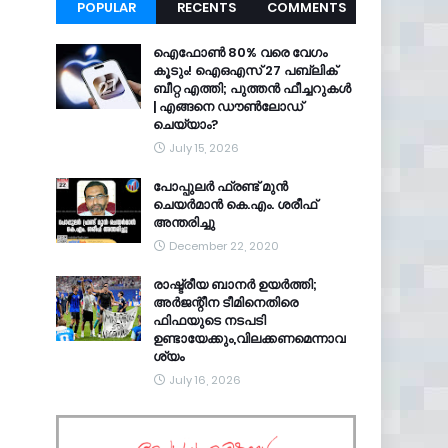
POPULAR
RECENTS
COMMENTS
ഐഫോൺ 80% വരെ വേഗം
കൂടും! ഐഒഎസ് 27 പബ്ലിക്
ബീറ്റ എത്തി; പുത്തൻ ഫീച്ചറുകൾ
| എങ്ങനെ ഡൗൺലോഡ്
ചെയ്യാം?
July 15, 2026
പോപ്പുലർ ഫ്രണ്ട്​ മുൻ
ചെയർമാൻ കെ.എം. ശരീഫ്​
അന്തരിച്ചു
December 22, 2020
രാഷ്ട്രീയ ബാനർ ഉയർത്തി;
അർജന്റീന ടീമിനെതിരെ
ഫിഫയുടെ നടപടി
ഉണ്ടായേക്കും,വിലക്കണമെന്നാവ
ശ്യം
July 16, 2026