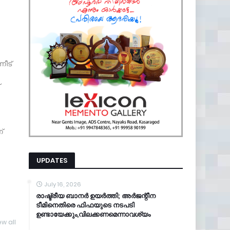
നീട്
്
UPDATES
July 16, 2026
രാഷ്ട്രീയ ബാനർ ഉയർത്തി; അർജന്റീന
ടീമിനെതിരെ ഫിഫയുടെ നടപടി
ഉണ്ടായേക്കും,വിലക്കണമെന്നാവശ്യം
ew all