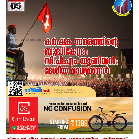
ന്യൂഡൽഹി: ചെങ്കൊടി കുറച്ചേ ഒള്ളൂവെങ്കിലും, വലിയ മാസ്