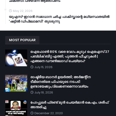
ചികിത്സാ പിഴവെന്ന് ആരോപണം
May 22, 2026
യുഎസ്-ഇറാൻ സമാധാന ചർച്ച: പാകിസ്താന്റെ മധ്യസ്ഥതയിൽ
'ഷട്ടിൽ ഡിപ്ലോമസി' തുടരുന്നു
MOST POPULAR
ഐഫോൺ 80% വരെ വേഗം കൂടും! ഐഒഎസ് 27
പബ്ലിക് ബീറ്റ എത്തി; പുത്തൻ ഫീച്ചറുകൾ |
എങ്ങനെ ഡൗൺലോഡ് ചെയ്യാം?
July 15, 2026
രാഷ്ട്രീയ ബാനർ ഉയർത്തി; അർജന്റീന
ടീമിനെതിരെ ഫിഫയുടെ നടപടി
ഉണ്ടായേക്കും,വിലക്കണമെന്നാവശ്യം
July 16, 2026
പോപ്പുലർ ഫ്രണ്ട്​ മുൻ ചെയർമാൻ കെ.എം. ശരീഫ്​
അന്തരിച്ചു
December 22, 2020