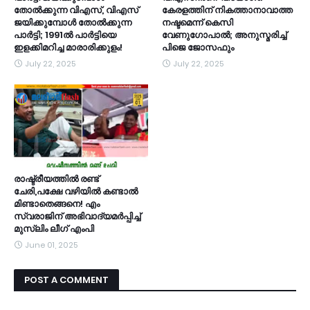
തോല്‍ക്കുന്ന വിഎസ്, വിഎസ്
കേരളത്തിന് നികത്താനാവാത്ത
ജയിക്കുമ്പോള്‍ തോല്‍ക്കുന്ന
നഷ്ടമെന്ന് കെസി
പാര്‍ട്ടി; 1991ല്‍ പാര്‍ട്ടിയെ
വേണുഗോപാൽ; അനുസ്മരിച്ച്
ഇളക്കിമറിച്ച മാരാരിക്കുളം!
പിജെ ജോസഫും
July 22, 2025
July 22, 2025
രാഷ്ട്രീയത്തിൽ രണ്ട്
ചേരി,പക്ഷേ വഴിയിൽ കണ്ടാൽ
മിണ്ടാതെങ്ങനെ! എം
സ്വരാജിന് അഭിവാദ്യമർപ്പിച്ച്
മുസ്ലിം ലീഗ് എംപി
June 01, 2025
POST A COMMENT