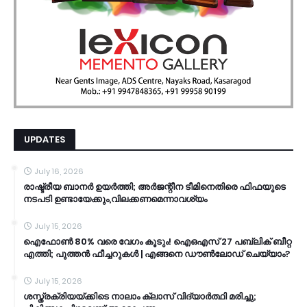
UPDATES
July 16, 2026
രാഷ്ട്രീയ ബാനർ ഉയർത്തി; അർജന്റീന ടീമിനെതിരെ ഫിഫയുടെ
നടപടി ഉണ്ടായേക്കും,വിലക്കണമെന്നാവശ്യം
July 15, 2026
ഐഫോൺ 80% വരെ വേഗം കൂടും! ഐഒഎസ് 27 പബ്ലിക് ബീറ്റ
എത്തി; പുത്തൻ ഫീച്ചറുകൾ | എങ്ങനെ ഡൗൺലോഡ് ചെയ്യാം?
July 15, 2026
ശസ്ത്രക്രിയയ്ക്കിടെ നാലാം ക്ലാസ് വിദ്യാർത്ഥി മരിച്ചു;