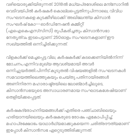
വഴിയൊരുക്കിയിരുന്നത്. 2018ൽ മധ്യപ്രദേശിലെ മന്ദ്‌സോറിൽ
വെടിവയ്‌പിൽ കർഷകർ കൊല്ലപ്പെട്ടതിനുപിന്നാലെ, വിവിധ
സംഘടനകളെ കുടക്കീഴിലാക്കി ‘അഖിലേന്ത്യ കിസാൻ
സംഘർഷ്‌ കോ–-ഓർഡിനേഷൻ കമ്മിറ്റി’
(എഐകെഎസ്‌സിസി) രൂപീകരിച്ചതും കിസാൻസഭാ
നേതൃത്വം‌ ഇടപെട്ടാണ്. 250ഓളം സംഘടനകളാണ്‌ ഈ
സഖ്യത്തിൽ ഒന്നിച്ചിരിക്കുന്നത്.
വിളകൾക്ക്‌ മെച്ചപ്പെട്ട വില, കർഷകർക്ക്‌ കടക്കെണിയിൽനിന്ന്‌
മോചനം,എന്നിവ മുഖ്യ ആവശ്യമായി അവർ
ഒന്നിച്ചുയര്‍ത്തി.പിന്നീട്‌ കൂടുതൽ വിഷയങ്ങളിൽ സംഘടനകൾ
സമവായത്തിലെത്തുകയും ചെയ്തു.പതിനായിരങ്ങൾ
അണിനിരന്ന മഹാരാഷ്ട്രയിലെ ലോങ്‌മാർച്ചിലൂടെ,
കിസാൻസഭയുടെ അസാധാരണമായ സംഘാടകശേഷിയാണ്
തെളിയിക്കപ്പെട്ടത്.
കർഷകദ്രോഹനിയമങ്ങൾക്ക്‌ എതിരെ പഞ്ചാബിലെയും
ഹരിയാനയിലെയും കർഷകരുടെ രോഷം ഏകോപിപ്പിച്ച്‌,
മഹാപ്രക്ഷോഭം യാഥാർഥ്യമാക്കുകയെന്ന ചരിത്രദൗത്യമാണ്
ഇപ്പോൾ കിസാൻസഭ ഏറ്റെടുത്തിരിക്കുന്നത്.