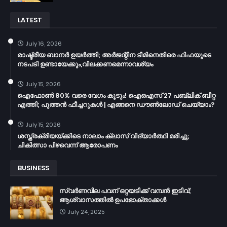
LATEST
July 16, 2026
രാഷ്ട്രീയ ബാനർ ഉയർത്തി; അർജന്റീന ടീമിനെതിരെ ഫിഫയുടെ
നടപടി ഉണ്ടായേക്കും,വിലക്കണമെന്നാവശ്യം
July 15, 2026
ഐഫോൺ 80% വരെ വേഗം കൂടും! ഐഒഎസ് 27 പബ്ലിക് ബീറ്റ
എത്തി; പുത്തൻ ഫീച്ചറുകൾ | എങ്ങനെ ഡൗൺലോഡ് ചെയ്യാം?
July 15, 2026
ശസ്ത്രക്രിയയ്ക്കിടെ നാലാം ക്ലാസ് വിദ്യാർത്ഥി മരിച്ചു;
ചികിത്സാ പിഴവെന്ന് ആരോപണം
BUSINESS
സ്വർണവില പവന് ഒറ്റയടിക്ക് വമ്പൻ ഇടിവ്;
ആശ്വാസത്തിൽ ഉപഭോക്താക്കൾ
July 24, 2025