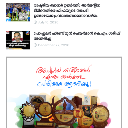
രാഷ്ട്രീയ ബാനർ ഉയർത്തി; അർജന്റീന
ടീമിനെതിരെ ഫിഫയുടെ നടപടി
ഉണ്ടായേക്കും,വിലക്കണമെന്നാവശ്യം
July 16, 2026
പോപ്പുലർ ഫ്രണ്ട്​ മുൻ ചെയർമാൻ കെ.എം. ശരീഫ്​
അന്തരിച്ചു
December 22, 2020