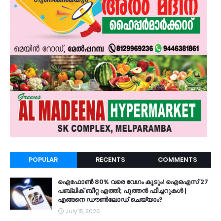
POPULAR
RECENTS
COMMENTS
ഐഫോൺ 80% വരെ വേഗം കൂടും! ഐഒഎസ് 27
പബ്ലിക് ബീറ്റ എത്തി; പുത്തൻ ഫീച്ചറുകൾ |
എങ്ങനെ ഡൗൺലോഡ് ചെയ്യാം?
July 15, 2026