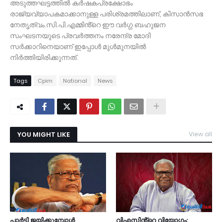
അടുത്തഘട്ടത്തിൽ കർഷകപ്രക്ഷോഭം
രാജ്യവ്യാപകമാക്കാനുള്ള പരിശ്രമത്തിലാണ്‌, കിസാൻസഭ
നേതൃത്വം.സി.പി.എമ്മിൻ്റെ ഈ വർഗ്ഗ ബഹുജന
സംഘടനയുടെ പ്രവർത്തനം നരേന്ദ്ര മോദി
സർക്കാറിനെയാണ് ഇപ്പോൾ മുൾമുനയിൽ
നിർത്തിയിരിക്കുന്നത്.
Tags
Cpim
National
News
YOU MIGHT LIKE
View all
പാര്‍ട്ടി ജയിക്കുമ്പോള്‍
വിഎസിൻ്റെ വിയോഗം: