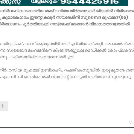
ഉംറ നിർവഹിക്കാനെത്തിയ രണ്ട് വനിതാ തീർത്ഥാടകർ ജിദ്ദയിൽ നിര്യാത
), കുമാരമംഗലം ഈസ്റ്റ് കലൂർ സ്വദേശിനി സുബൈദ മുഹമ്മദ് (65)
ർത്ഥാടനം പൂർത്തിയാക്കി നാട്ടിലേക്ക് മടങ്ങാൻ വിമാനത്താവളത്തിൽ
ജിദ്ദ കിംങ് ഫഹദ് ആശുപത്രി മോർച്ചറിയിലേക്ക് മാറ്റി. അറക്കൽ മീര
്ന് സുബൈദ മുഹമ്മദിനെ കിംങ് അബ്ദുല്ല മെഡിക്കൽ കോംപ്ലക്‌സ്
ു. ചികിത്സയിലിരിക്കെയാണ് മരിച്ചത്.
ുനീർ, റസിയ, മുഹമ്മദ് ഇബ്രാഹിം, റഹ്മത് ശംസുദ്ധീൻ. ഇരു മൃതദേഹങ്
െ.എം.സി.സി വെൽഫെയർ വിങ്ങിന്റെ നേതൃത്വത്തിൽ നടന്നുവരുന്നു.
Vi