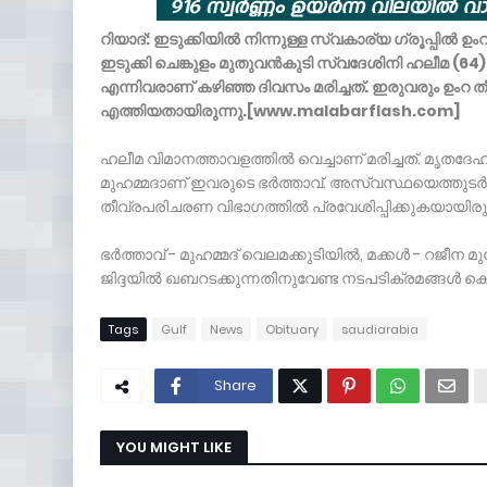
റിയാദ്: ഇടുക്കിയിൽ നിന്നുള്ള സ്വകാര്യ ഗ്രൂപ്പിൽ 
ഇടുക്കി ചെങ്കുളം മുതുവൻകുടി സ്വദേശിനി ഹലീമ (64
എന്നിവരാണ് കഴിഞ്ഞ ദിവസം മരിച്ചത്. ഇരുവരും ഉംറ തീ
എത്തിയതായിരുന്നു.[www.malabarflash.com]
ഹലീമ വിമാനത്താവളത്തിൽ വെച്ചാണ് മരിച്ചത്. മൃതദേഹം 
മുഹമ്മദാണ് ഇവരുടെ ഭർത്താവ്. അസ്വസ്ഥയെത്തുടർന
തീവ്രപരിചരണ വിഭാഗത്തിൽ പ്രവേശിപ്പിക്കുകയായിരുന്ന
ഭർത്താവ് - മുഹമ്മദ് വെലമക്കുടിയിൽ, മക്കൾ - റജീന മ
ജിദ്ദയിൽ ഖബറടക്കുന്നതിനുവേണ്ട നടപടിക്രമങ്ങൾ ക
Tags
Gulf
News
Obituary
saudiarabia
Share
YOU MIGHT LIKE