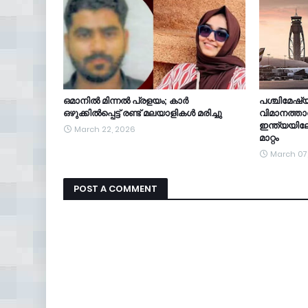
ഒമാനിൽ മിന്നൽ പ്രളയം; കാർ
പശ്ചിമേഷ
ഒഴുക്കിൽപ്പെട്ട് രണ്ട് മലയാളികൾ മരിച്ചു
വിമാനത്താവ
ഇന്ത്യയില
March 22, 2026
മാറ്റം
March 07
POST A COMMENT