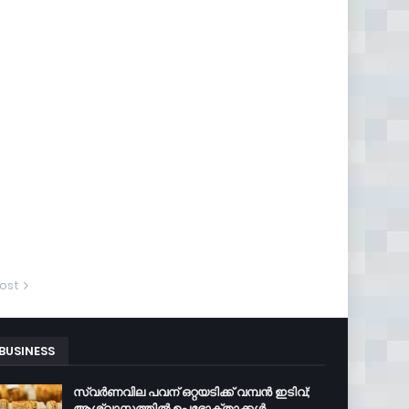
ost
BUSINESS
സ്വർണവില പവന് ഒറ്റയടിക്ക് വമ്പൻ ഇടിവ്;
ആശ്വാസത്തിൽ ഉപഭോക്താക്കൾ