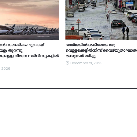
്യൻ സംഘർഷം: ദുബായ്
ഷാർജയിൽ ശക്തമായ മഴ;
ളം തുറന്നു;
വെള്ളക്കെട്ടിൽനിന്ന് വൈദ്യുതാഘാതമേ
േക്കുള്ള വിമാന സർവീസുകളിൽ
രണ്ടുപേർ മരിച്ചു
December 21, 2025
, 2026