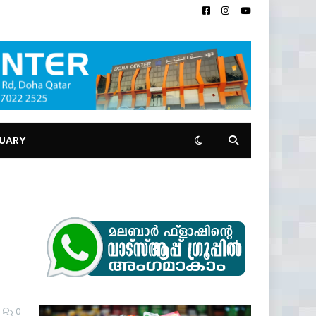
TUARY
0