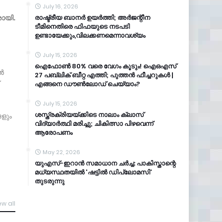
July 16, 2026
രാഷ്ട്രീയ ബാനർ ഉയർത്തി; അർജന്റീന
രായി.
ടീമിനെതിരെ ഫിഫയുടെ നടപടി
ഉണ്ടായേക്കും,വിലക്കണമെന്നാവശ്യം
July 15, 2026
ഐഫോൺ 80% വരെ വേഗം കൂടും! ഐഒഎസ്
ാൻ
27 പബ്ലിക് ബീറ്റ എത്തി; പുത്തൻ ഫീച്ചറുകൾ |
എങ്ങനെ ഡൗൺലോഡ് ചെയ്യാം?
July 15, 2026
ശസ്ത്രക്രിയയ്ക്കിടെ നാലാം ക്ലാസ്
ങളും
വിദ്യാർത്ഥി മരിച്ചു; ചികിത്സാ പിഴവെന്ന്
ആരോപണം
May 22, 2026
യുഎസ്-ഇറാൻ സമാധാന ചർച്ച: പാകിസ്താന്റെ
മധ്യസ്ഥതയിൽ 'ഷട്ടിൽ ഡിപ്ലോമസി'
തുടരുന്നു
ew all