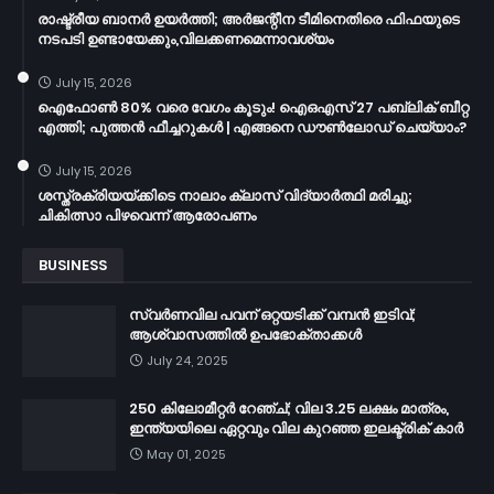
രാഷ്ട്രീയ ബാനർ ഉയർത്തി; അർജന്റീന ടീമിനെതിരെ ഫിഫയുടെ
നടപടി ഉണ്ടായേക്കും,വിലക്കണമെന്നാവശ്യം
July 15, 2026
ഐഫോൺ 80% വരെ വേഗം കൂടും! ഐഒഎസ് 27 പബ്ലിക് ബീറ്റ
എത്തി; പുത്തൻ ഫീച്ചറുകൾ | എങ്ങനെ ഡൗൺലോഡ് ചെയ്യാം?
July 15, 2026
ശസ്ത്രക്രിയയ്ക്കിടെ നാലാം ക്ലാസ് വിദ്യാർത്ഥി മരിച്ചു;
ചികിത്സാ പിഴവെന്ന് ആരോപണം
BUSINESS
സ്വർണവില പവന് ഒറ്റയടിക്ക് വമ്പൻ ഇടിവ്;
ആശ്വാസത്തിൽ ഉപഭോക്താക്കൾ
July 24, 2025
250 കിലോമീറ്റർ റേഞ്ച്; വില 3.25 ലക്ഷം മാത്രം,
ഇന്ത്യയിലെ ഏറ്റവും വില കുറഞ്ഞ ഇലക്ട്രിക് കാർ
May 01, 2025