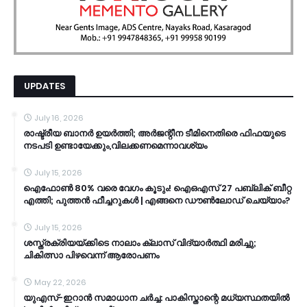
UPDATES
July 16, 2026
രാഷ്ട്രീയ ബാനർ ഉയർത്തി; അർജന്റീന ടീമിനെതിരെ ഫിഫയുടെ
നടപടി ഉണ്ടായേക്കും,വിലക്കണമെന്നാവശ്യം
July 15, 2026
ഐഫോൺ 80% വരെ വേഗം കൂടും! ഐഒഎസ് 27 പബ്ലിക് ബീറ്റ
എത്തി; പുത്തൻ ഫീച്ചറുകൾ | എങ്ങനെ ഡൗൺലോഡ് ചെയ്യാം?
July 15, 2026
ശസ്ത്രക്രിയയ്ക്കിടെ നാലാം ക്ലാസ് വിദ്യാർത്ഥി മരിച്ചു;
ചികിത്സാ പിഴവെന്ന് ആരോപണം
May 22, 2026
യുഎസ്-ഇറാൻ സമാധാന ചർച്ച: പാകിസ്താന്റെ മധ്യസ്ഥതയിൽ