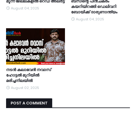
മൂന്ന് ജില്ലകളിൽ റെഡ് അലർട്ട്
ബസിന്റെ പിന്‍ചക്രം
കയറിയിറങ്ങി ഡെലിവറി
August 04, 2025
ബോയിക്ക് ദാരുണാന്ത്യം
August 04, 2025
നടൻ കലാഭവൻ നവാസ്
ഹോട്ടൽ മുറിയിൽ
മരിച്ചനിലയിൽ
August 02, 2025
POST A COMMENT