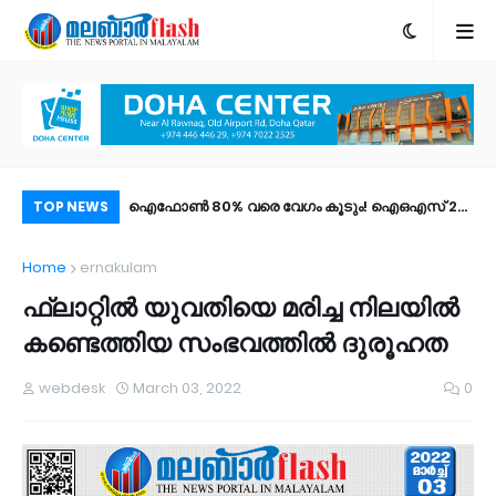
; കുമ്പളയിൽ ഫോൺ
ഐഫോൺ 80% വരെ വേഗം കൂടും! ഐഒഎസ് 27
ശസ
TOP NEWS
്ടമായത് 15,000
പബ്ലിക് ബീറ്റ എത്തി; പുത്തൻ ഫീച്ചറുകൾ |
മര
Home
ernakulam
ം പേർ!
എങ്ങനെ ഡൗൺലോഡ് ചെയ്യാം?
ഫ്ലാറ്റിൽ യുവതിയെ മരിച്ച നിലയിൽ
കണ്ടെത്തിയ സംഭവത്തിൽ ദുരൂഹത
webdesk
March 03, 2022
0