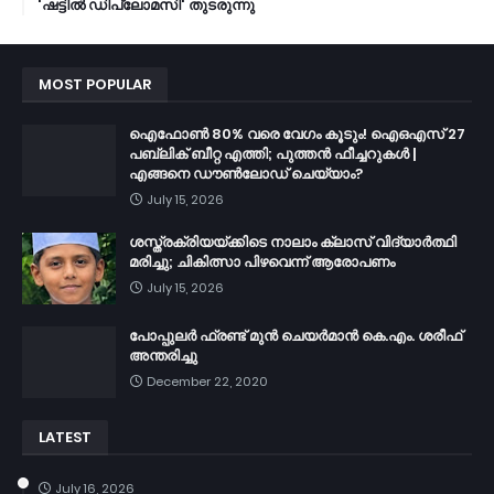
'ഷട്ടിൽ ഡിപ്ലോമസി' തുടരുന്നു
MOST POPULAR
ഐഫോൺ 80% വരെ വേഗം കൂടും! ഐഒഎസ് 27
പബ്ലിക് ബീറ്റ എത്തി; പുത്തൻ ഫീച്ചറുകൾ |
എങ്ങനെ ഡൗൺലോഡ് ചെയ്യാം?
July 15, 2026
ശസ്ത്രക്രിയയ്ക്കിടെ നാലാം ക്ലാസ് വിദ്യാർത്ഥി
മരിച്ചു; ചികിത്സാ പിഴവെന്ന് ആരോപണം
July 15, 2026
പോപ്പുലർ ഫ്രണ്ട്​ മുൻ ചെയർമാൻ കെ.എം. ശരീഫ്​
അന്തരിച്ചു
December 22, 2020
LATEST
July 16, 2026