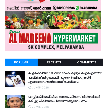
POPULAR
RECENTS
COMMENTS
ഐഫോൺ 80% വരെ വേഗം കൂടും! ഐഒഎസ് 27
പബ്ലിക് ബീറ്റ എത്തി; പുത്തൻ ഫീച്ചറുകൾ |
എങ്ങനെ ഡൗൺലോഡ് ചെയ്യാം?
July 15, 2026
ശസ്ത്രക്രിയയ്ക്കിടെ നാലാം ക്ലാസ് വിദ്യാർത്ഥി
മരിച്ചു; ചികിത്സാ പിഴവെന്ന് ആരോപണം
July 15, 2026