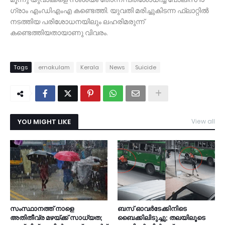
ഗ്രാം എംഡിഎംഎ കണ്ടെത്തി. യുവതി മരിച്ചുകിടന്ന ഫ്ലാറ്റിൽ
നടത്തിയ പരിശോധനയിലും ലഹരിമരുന്ന്
കണ്ടെത്തിയതായാണു വിവരം.
Tags
ernakulam
Kerala
News
Suicide
YOU MIGHT LIKE
View all
സംസ്ഥാനത്ത് നാളെ
ബസ് ഓവര്‍ടേക്കിനിടെ
അതിതീവ്ര മഴയ്ക്ക് സാധ്യത;
ബൈക്കിലിടുച്ചു; തലയിലൂടെ